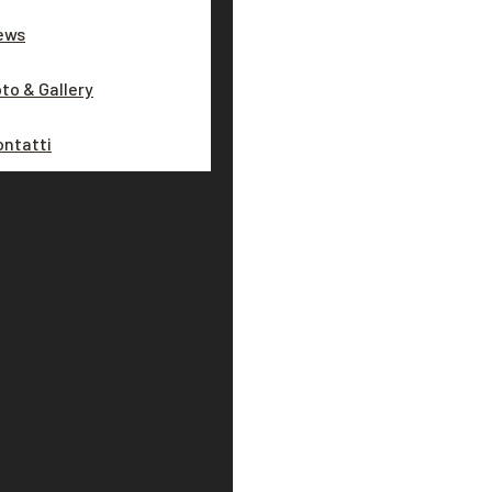
ews
to & Gallery
ontatti