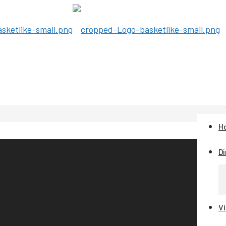
H
Di
V