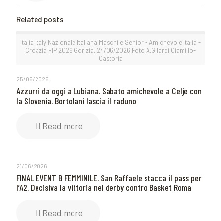
Related posts
Italia Italy Nazionale Italiana Maschile Senior - Amichevole Italia -
Croazia FIP 2026 Gorizia, 24/06/2026 Foto A.Gilardi Ciamillo-
Castoria
25/06/2026
Azzurri da oggi a Lubiana. Sabato amichevole a Celje con
la Slovenia. Bortolani lascia il raduno
Read more
21/06/2026
FINAL EVENT B FEMMINILE. San Raffaele stacca il pass per
l’A2. Decisiva la vittoria nel derby contro Basket Roma
Read more