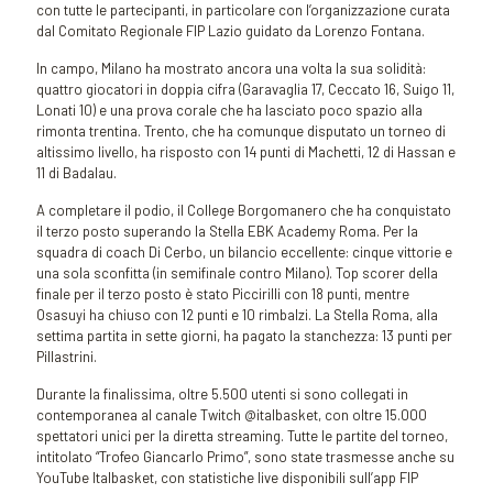
con tutte le partecipanti, in particolare con l’organizzazione curata
dal Comitato Regionale FIP Lazio guidato da Lorenzo Fontana.
In campo, Milano ha mostrato ancora una volta la sua solidità:
quattro giocatori in doppia cifra (Garavaglia 17, Ceccato 16, Suigo 11,
Lonati 10) e una prova corale che ha lasciato poco spazio alla
rimonta trentina. Trento, che ha comunque disputato un torneo di
altissimo livello, ha risposto con 14 punti di Machetti, 12 di Hassan e
11 di Badalau.
A completare il podio, il College Borgomanero che ha conquistato
il terzo posto superando la Stella EBK Academy Roma. Per la
squadra di coach Di Cerbo, un bilancio eccellente: cinque vittorie e
una sola sconfitta (in semifinale contro Milano). Top scorer della
finale per il terzo posto è stato Piccirilli con 18 punti, mentre
Osasuyi ha chiuso con 12 punti e 10 rimbalzi. La Stella Roma, alla
settima partita in sette giorni, ha pagato la stanchezza: 13 punti per
Pillastrini.
Durante la finalissima, oltre 5.500 utenti si sono collegati in
contemporanea al canale Twitch @italbasket, con oltre 15.000
spettatori unici per la diretta streaming. Tutte le partite del torneo,
intitolato “Trofeo Giancarlo Primo”, sono state trasmesse anche su
YouTube Italbasket, con statistiche live disponibili sull’app FIP