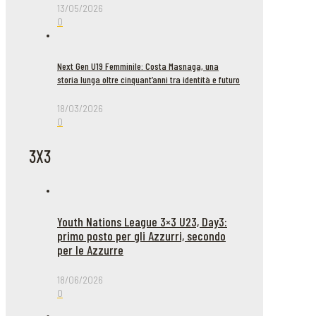
13/05/2026
0
Next Gen U19 Femminile: Costa Masnaga, una
storia lunga oltre cinquant’anni tra identità e futuro
18/03/2026
0
3X3
Youth Nations League 3×3 U23, Day3:
primo posto per gli Azzurri, secondo
per le Azzurre
18/06/2026
0