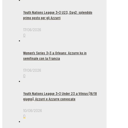
Youth Nations League 3×3 U23, Day2: splendido
primo posto per gli Azzurri
17/06/2026
0
Women’s Series 3×3 a Orleans: Azzurre ko in
semifinale con la Francia
17/06/2026
0
Youth Nations League 3×3 Under 23 a Vilnius (16/18
giugno), Azzurri e Azzurre convocate
10/06/2026
0