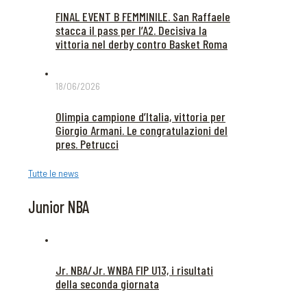
FINAL EVENT B FEMMINILE. San Raffaele
stacca il pass per l’A2. Decisiva la
vittoria nel derby contro Basket Roma
18/06/2026
Olimpia campione d’Italia, vittoria per
Giorgio Armani. Le congratulazioni del
pres. Petrucci
Tutte le news
Junior NBA
Jr. NBA/Jr. WNBA FIP U13, i risultati
della seconda giornata