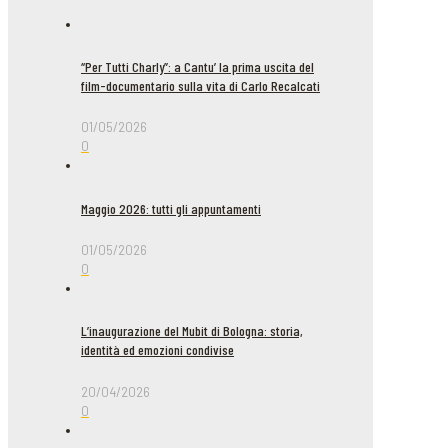
“Per Tutti Charly”: a Cantu’ la prima uscita del
film-documentario sulla vita di Carlo Recalcati
01/05/2026
0
Maggio 2026: tutti gli appuntamenti
01/05/2026
0
L’inaugurazione del Mubit di Bologna: storia,
identità ed emozioni condivise
20/04/2026
0