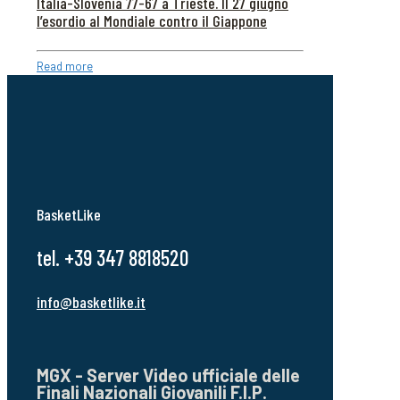
Italia-Slovenia 77-67 a Trieste. Il 27 giugno
l’esordio al Mondiale contro il Giappone
Read more
BasketLike
tel. +39 347 8818520
info@basketlike.it
MGX - Server Video ufficiale delle
Finali Nazionali Giovanili F.I.P.