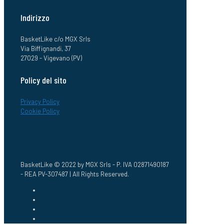
Indirizzo
BasketLike c/o MGX Srls
Via Biffignandi, 37
27029 - Vigevano (PV)
Policy del sito
Privacy Policy
Cookie Policy
BasketLike © 2022 by MGX Srls - P. IVA 02871490187
- REA PV-307487 | All Rights Reserved.