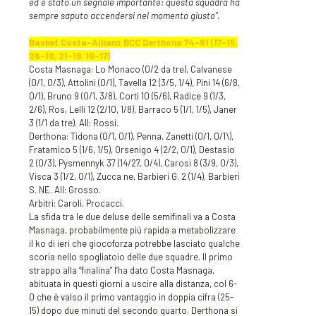
ed è stato un segnale importante: questa squadra ha
sempre saputo accendersi nel momento giusto”.
Basket Costa-Allianz BCC Derthona 74-61 (17-15,
26-10, 21-19, 10-17)
Costa Masnaga: Lo Monaco (0/2 da tre), Calvanese
(0/1, 0/3), Attolini (0/1), Tavella 12 (3/5, 1/4), Pini 14 (6/8,
0/1), Bruno 9 (0/1, 3/8), Corti 10 (5/6), Radice 9 (1/3,
2/6), Ros, Lelli 12 (2/10, 1/8), Barraco 5 (1/1, 1/5), Janer
3 (1/1 da tre). All: Rossi.
Derthona: Tidona (0/1, 0/1), Penna, Zanetti (0/1, 0/1\),
Fratamico 5 (1/6, 1/5), Orsenigo 4 (2/2, 0/1), Destasio
2 (0/3), Pysmennyk 37 (14/27, 0/4), Carosi 8 (3/9, 0/3),
Visca 3 (1/2, 0/1), Zucca ne, Barbieri G. 2 (1/4), Barbieri
S. NE. All: Grosso.
Arbitri: Caroli, Procacci.
La sfida tra le due deluse delle semifinali va a Costa
Masnaga, probabilmente più rapida a metabolizzare
il ko di ieri che giocoforza potrebbe lasciato qualche
scoria nello spogliatoio delle due squadre. Il primo
strappo alla “finalina” l’ha dato Costa Masnaga,
abituata in questi giorni a uscire alla distanza, col 6-
0 che è valso il primo vantaggio in doppia cifra (25-
15) dopo due minuti del secondo quarto. Derthona si