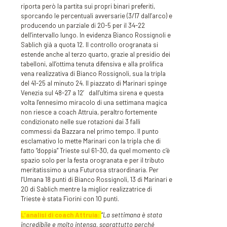
riporta però la partita sui propri binari preferiti,
sporcando le percentuali avversarie (3/17 dall’arco) e
producendo un parziale di 20-5 per il 34-22
dell’intervallo lungo. In evidenza Bianco Rossignoli e
Sablich già a quota 12. Il controllo orogranata si
estende anche al terzo quarto, grazie al presidio dei
tabelloni, all’ottima tenuta difensiva e alla prolifica
vena realizzativa di Bianco Rossignoli, sua la tripla
del 41-25 al minuto 24. Il piazzato di Marinari spinge
Venezia sul 48-27 a 12′ dall’ultima sirena e questa
volta l’ennesimo miracolo di una settimana magica
non riesce a coach Attruia, peraltro fortemente
condizionato nelle sue rotazioni dai 3 falli
commessi da Bazzara nel primo tempo. Il punto
esclamativo lo mette Marinari con la tripla che di
fatto “doppia” Trieste sul 61-30, da quel momento c’è
spazio solo per la festa orogranata e per il tributo
meritatissimo a una Futurosa straordinaria. Per
l’Umana 18 punti di Bianco Rossignoli, 13 di Marinari e
20 di Sablich mentre la miglior realizzatrice di
Trieste è stata Fiorini con 10 punti.
L’analisi di coach Attruia:
“
La settimana è stata
incredibile e molto intensa, soprattutto perché