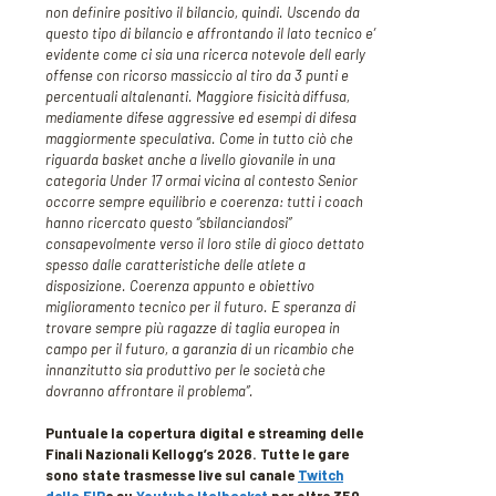
non definire positivo il bilancio, quindi. Uscendo da
questo tipo di bilancio e affrontando il lato tecnico e’
evidente come ci sia una ricerca notevole dell early
offense con ricorso massiccio al tiro da 3 punti e
percentuali altalenanti. Maggiore fisicità diffusa,
mediamente difese aggressive ed esempi di difesa
maggiormente speculativa. Come in tutto ciò che
riguarda basket anche a livello giovanile in una
categoria Under 17 ormai vicina al contesto Senior
occorre sempre equilibrio e coerenza: tutti i coach
hanno ricercato questo “sbilanciandosi”
consapevolmente verso il loro stile di gioco dettato
spesso dalle caratteristiche delle atlete a
disposizione. Coerenza appunto e obiettivo
miglioramento tecnico per il futuro. E speranza di
trovare sempre più ragazze di taglia europea in
campo per il futuro, a garanzia di un ricambio che
innanzitutto sia produttivo per le società che
dovranno affrontare il problema”.
Puntuale la copertura digital e streaming delle
Finali Nazionali Kellogg’s 2026. Tutte le gare
sono state trasmesse live sul canale
Twitch
della FIP
e su
Youtube Italbasket
per oltre 350