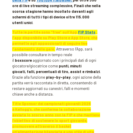
ore di live streaming complessive, Finali che nella
scorsa stagione hanno incollato davanti agli
schermi di tutti i tipi di device oltre 115.000
utenti unici
.
Tutte le partite sono “free” sull’App
FIP Stats
.,
l’app disponibile su Play Store e App Store, che
permette agli appassionati di seguire live
l’andamento delle gare.
Attraverso l’App, sarà
possibile consultare in tempo reale
il
boxscore
aggiornato con i principali dati di ogni
giocatore/giocatrice come
punti, minuti
giocati, falli, percentuali di tiro, assist e rimbalzi
.
Grazie alla funzione
play-by-play
, ogni azione della
partita verrà raccontata in diretta, consentendo di
restare aggiornati su canestri, falli e momenti
chiave anche a distanza.
Title Sponsor dei campionati giovanili 2026
è Kellogg’s, che conferma la collaborazione
avviata lo scorso anno con la FIP e che mantiene
l’obiettivo di sostenere lo sport giovanile,
promuovere attraverso il basket
un’alimentazione bilanciata e uno stile di vita