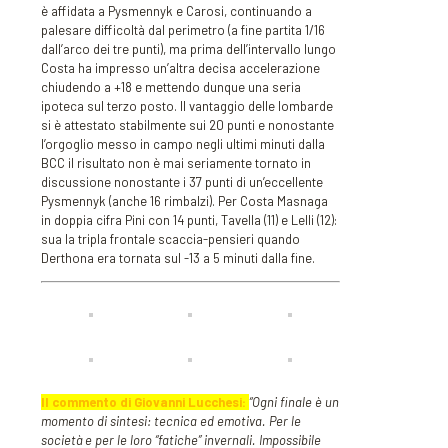
è affidata a Pysmennyk e Carosi, continuando a
palesare difficoltà dal perimetro (a fine partita 1/16
dall’arco dei tre punti), ma prima dell’intervallo lungo
Costa ha impresso un’altra decisa accelerazione
chiudendo a +18 e mettendo dunque una seria
ipoteca sul terzo posto. Il vantaggio delle lombarde
si è attestato stabilmente sui 20 punti e nonostante
l’orgoglio messo in campo negli ultimi minuti dalla
BCC il risultato non è mai seriamente tornato in
discussione nonostante i 37 punti di un’eccellente
Pysmennyk (anche 16 rimbalzi). Per Costa Masnaga
in doppia cifra Pini con 14 punti, Tavella (11) e Lelli (12):
sua la tripla frontale scaccia-pensieri quando
Derthona era tornata sul -13 a 5 minuti dalla fine.
Il commento di Giovanni Lucchesi:
“Ogni finale è un
momento di sintesi: tecnica ed emotiva. Per le
società e per le loro “fatiche” invernali. Impossibile