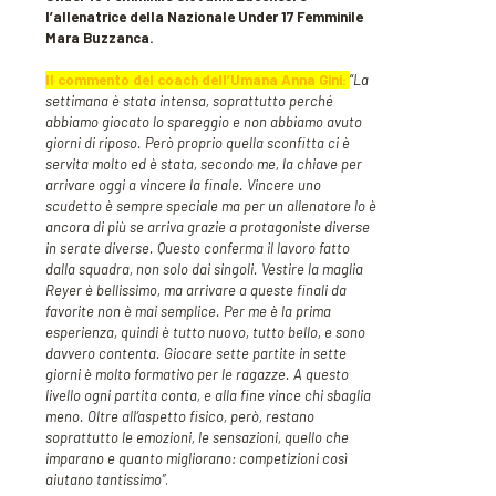
l’allenatrice della Nazionale Under 17 Femminile
Mara Buzzanca.
Il commento del coach dell’Umana Anna Gini:
“
La
settimana è stata intensa, soprattutto perché
abbiamo giocato lo spareggio e non abbiamo avuto
giorni di riposo. Però proprio quella sconfitta ci è
servita molto ed è stata, secondo me, la chiave per
arrivare oggi a vincere la finale. Vincere uno
scudetto è sempre speciale ma per un allenatore lo è
ancora di più se arriva grazie a protagoniste diverse
in serate diverse. Questo conferma il lavoro fatto
dalla squadra, non solo dai singoli. Vestire la maglia
Reyer è bellissimo, ma arrivare a queste finali da
favorite non è mai semplice. Per me è la prima
esperienza, quindi è tutto nuovo, tutto bello, e sono
davvero contenta. Giocare sette partite in sette
giorni è molto formativo per le ragazze. A questo
livello ogni partita conta, e alla fine vince chi sbaglia
meno. Oltre all’aspetto fisico, però, restano
soprattutto le emozioni, le sensazioni, quello che
imparano e quanto migliorano: competizioni così
aiutano tantissimo”
.