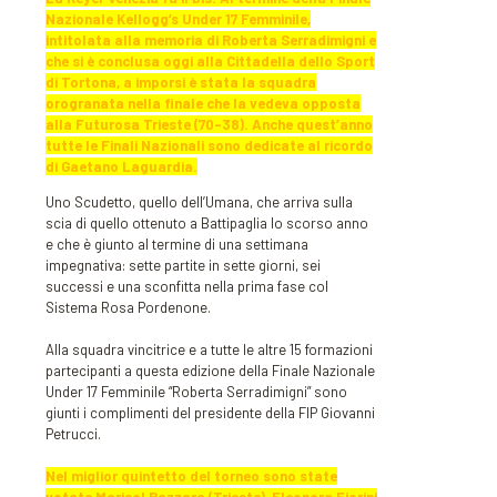
Nazionale Kellogg’s Under 17 Femminile,
intitolata alla memoria di Roberta Serradimigni e
che si è conclusa oggi alla Cittadella dello Sport
di Tortona, a imporsi è stata la squadra
orogranata nella finale che la vedeva opposta
alla Futurosa Trieste (70-38). Anche quest’anno
tutte le Finali Nazionali sono dedicate al ricordo
di Gaetano Laguardia.
Uno Scudetto, quello dell’Umana, che arriva sulla
scia di quello ottenuto a Battipaglia lo scorso anno
e che è giunto al termine di una settimana
impegnativa: sette partite in sette giorni, sei
successi e una sconfitta nella prima fase col
Sistema Rosa Pordenone.
Alla squadra vincitrice e a tutte le altre 15 formazioni
partecipanti a questa edizione della Finale Nazionale
Under 17 Femminile “Roberta Serradimigni” sono
giunti i complimenti del presidente della FIP Giovanni
Petrucci.
Nel miglior quintetto del torneo sono state