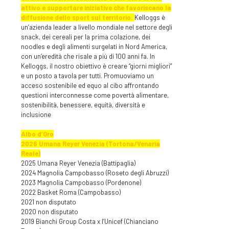
attivo e supportare iniziative che favoriscano la
diffusione dello sport sul territorio.
Kelloggs è
un’azienda leader a livello mondiale nel settore degli
snack, dei cereali per la prima colazione, dei
noodles e degli alimenti surgelati in Nord America,
con un’eredità che risale a più di 100 anni fa. In
Kelloggs, il nostro obiettivo è creare “giorni migliori”
e un posto a tavola per tutti. Promuoviamo un
acceso sostenibile ed equo al cibo affrontando
questioni interconnesse come povertà alimentare,
sostenibilità, benessere, equità, diversità e
inclusione
Albo d’Oro
2026 Umana Reyer Venezia (Tortona/Venaria
Reale)
2025 Umana Reyer Venezia (Battipaglia)
2024 Magnolia Campobasso (Roseto degli Abruzzi)
2023 Magnolia Campobasso (Pordenone)
2022 Basket Roma (Campobasso)
2021 non disputato
2020 non disputato
2019 Bianchi Group Costa x l’Unicef (Chianciano