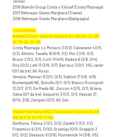
Terme)
2018 Bianchi Group Costa x l’Unicef (Costa Masnaga)
2017 Rittmeyer Giants Marghera (Trieste)
2016 Rittmeyer Giants Marghera (Battipaglia)
Le semifinali
Basket Costa-Umana Venezia 61-66 (10-21, 19-
10, 17-16, 15-19)
Costa Masnaga: Lo Monaco 2 (1/2), Calvanese 4 (1/5,
0/2), Attolini, Tavella 18 (6/8, 1/2), Pini 2 (1/6, 0/1),
Bruno 2 (1/2, 0/1), Corti 11 (4/6), Radice 6 (3/8, 0/4),
Ros (0/2), Lelli 13 (3/8, 2/7), Barraco 3 (0/1, 1/6), Janer
(0/1 da tre). All: Rossi.
Venezia: Marinari 9 (3/5, 0/3), Sablich 17 (1/6, 4/9),
Bontempelli NE, Bonollo (0/1, 0/1), Bianco Rossignoli
12 (3/7, 2/7), Da Preda NE, Zuccon 4 (2/5, 0/1), Briana,
Salva (0/1 da tre), Gasparini 3 (1/3, 0/1), Hassan 21
(6/14, 2/8), Zampieri (0/1). All: Gini.
Allianz Derthona BCC-Futurosa Trieste 44-45
(16-9, 7-9, 14-13, 7-14)
Derthona: Tidona 2 (1/2, 0/2), Zanetti 5 (1/3, 1/2),
Fratamico 6 (3/5, 0/10), Orsenigo (0/1), Scappini 2
(1/2, 0/2), Destasio 6 (3/8), Pysmennyk 14 (3/8, 1/5),