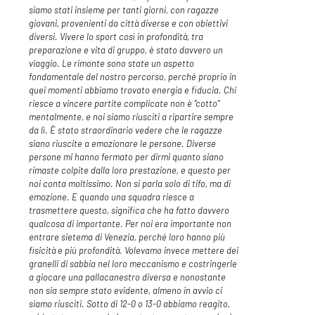
siamo stati insieme per tanti giorni, con ragazze
giovani, provenienti da città diverse e con obiettivi
diversi. Vivere lo sport così in profondità, tra
preparazione e vita di gruppo, è stato davvero un
viaggio. Le rimonte sono state un aspetto
fondamentale del nostro percorso, perché proprio in
quei momenti abbiamo trovato energia e fiducia. Chi
riesce a vincere partite complicate non è “cotto”
mentalmente, e noi siamo riusciti a ripartire sempre
da lì. È stato straordinario vedere che le ragazze
siano riuscite a emozionare le persone. Diverse
persone mi hanno fermato per dirmi quanto siano
rimaste colpite dalla loro prestazione, e questo per
noi conta moltissimo. Non si parla solo di tifo, ma di
emozione. E quando una squadra riesce a
trasmettere questo, significa che ha fatto davvero
qualcosa di importante. Per noi era importante non
entrare sietema di Venezia, perché loro hanno più
fisicità e più profondità. Volevamo invece mettere dei
granelli di sabbia nel loro meccanismo e costringerle
a giocare una pallacanestro diversa e nonostante
non sia sempre stato evidente, almeno in avvio ci
siamo riusciti. Sotto di 12-0 o 13-0 abbiamo reagito,