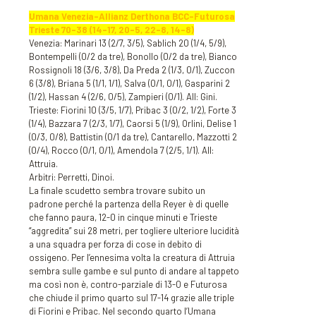
Umana Venezia-Allianz Derthona BCC-Futurosa
Trieste 70-38 (14-17, 20-5, 22-8, 14-8)
Venezia: Marinari 13 (2/7, 3/5), Sablich 20 (1/4, 5/9),
Bontempelli (0/2 da tre), Bonollo (0/2 da tre), Bianco
Rossignoli 18 (3/6, 3/8), Da Preda 2 (1/3, 0/1), Zuccon
6 (3/8), Briana 5 (1/1, 1/1), Salva (0/1, 0/1), Gasparini 2
(1/2), Hassan 4 (2/6, 0/5), Zampieri (0/1). All: Gini.
Trieste: Fiorini 10 (3/5, 1/7), Pribac 3 (0/2, 1/2), Forte 3
(1/4), Bazzara 7 (2/3, 1/7), Caorsi 5 (1/9), Orlini, Delise 1
(0/3, 0/8), Battistin (0/1 da tre), Cantarello, Mazzotti 2
(0/4), Rocco (0/1, 0/1), Amendola 7 (2/5, 1/1). All:
Attruia.
Arbitri: Perretti, Dinoi.
La finale scudetto sembra trovare subito un
padrone perché la partenza della Reyer è di quelle
che fanno paura, 12-0 in cinque minuti e Trieste
“aggredita” sui 28 metri, per togliere ulteriore lucidità
a una squadra per forza di cose in debito di
ossigeno. Per l’ennesima volta la creatura di Attruia
sembra sulle gambe e sul punto di andare al tappeto
ma così non è, contro-parziale di 13-0 e Futurosa
che chiude il primo quarto sul 17-14 grazie alle triple
di Fiorini e Pribac. Nel secondo quarto l’Umana