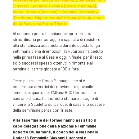
votate Marisol Bazzara (Trieste), Eleonora Fiorini
(Trieste), Eleonora Tavella (Costa Masnaga),
Isabel Hassan (Venezia) e Veronica Pysmennyk
(Derthona). Miglior coach Stefano Attruia, coach
della Futurosa Forna Trieste.
Al secondo posto ha chiuso proprio Trieste,
straordinaria per coraggio e capacità di resistere
alla stanchezza accumulata durante questa lunga
settimana piena di emozioni: la Futurosa ha ceduto
nella prima fase al Geas e oggi in finale, per il resto
solo successi spesso ottenuti in rimonta e al
termine di partite giocate a 100 all’ora.
Terza piazza per Costa Masnaga, che si è
confermata ai vertici del movimento giovanile
femminile, quarto per l’Allianz BCC Derthona. Le
padrone di casa hanno visto sfumare il sogno di
vincere lo Scudetto sul parquet di casa allo scadere
della semifinale persa con Trieste.
Alla fase finale del torneo hanno assistito il
capo delegazione della Nazionale Femminile
Roberto Brunamonti, il coach della Nazionale
Under 16 Femminile Giovanni Lucchesi e