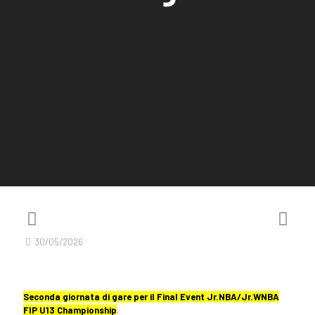
30/05/2026
Seconda giornata di gare per il Final Event Jr.NBA/Jr.WNBA
FIP U13 Championship
.