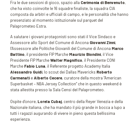
Fra le due sessioni di gioco, spazio alla
Cerimonia di Benvenuto
,
che ha visto coinvolte le 16 squadre finaliste, la squadra CIA
composta da arbitri e ufficiali di campo, e le personalità che hanno
presenziato al momento istituzionale sul parquet del
Palaprometeo Estra.
A salutare i giovani protagonisti sono stati il Vice Sindaco e
Assessore allo Sport del Comune di Ancona
Giovanni Zinni
,
l’Assessore alle Politiche Giovanili del Comune di Ancona
Marco
Battino
, il presidente FIP Marche
Maurizio Biondini
, il Vice
Presidente FIP Marche
Walter Magnifico
, il Presidente CONI
Marche
Fabio Luna
, il Referente progetto Academy Italia
Alessandro Guidi
, lo scout dei Dallas Mavericks
Roberto
Carmenati
e
Alberto Cecere
, curatore della mostra “American
Superbasket – NBA Jersey Collection” che in questo weekend è
stata allestita presso la Sala Censi del Palaprometeo.
Ospite d’onore,
Lorela Cubaj
, centro della Reyer Venezia e della
Nazionale italiana, che ha mandato il più grande in bocca a lupo a
tutti i ragazzi augurando di vivere in pieno questa bellissima
esperienza.