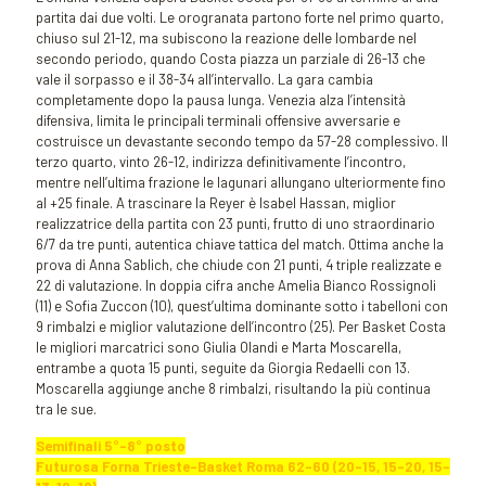
partita dai due volti. Le orogranata partono forte nel primo quarto,
chiuso sul 21-12, ma subiscono la reazione delle lombarde nel
secondo periodo, quando Costa piazza un parziale di 26-13 che
vale il sorpasso e il 38-34 all’intervallo. La gara cambia
completamente dopo la pausa lunga. Venezia alza l’intensità
difensiva, limita le principali terminali offensive avversarie e
costruisce un devastante secondo tempo da 57-28 complessivo. Il
terzo quarto, vinto 26-12, indirizza definitivamente l’incontro,
mentre nell’ultima frazione le lagunari allungano ulteriormente fino
al +25 finale. A trascinare la Reyer è Isabel Hassan, miglior
realizzatrice della partita con 23 punti, frutto di uno straordinario
6/7 da tre punti, autentica chiave tattica del match. Ottima anche la
prova di Anna Sablich, che chiude con 21 punti, 4 triple realizzate e
22 di valutazione. In doppia cifra anche Amelia Bianco Rossignoli
(11) e Sofia Zuccon (10), quest’ultima dominante sotto i tabelloni con
9 rimbalzi e miglior valutazione dell’incontro (25). Per Basket Costa
le migliori marcatrici sono Giulia Olandi e Marta Moscarella,
entrambe a quota 15 punti, seguite da Giorgia Redaelli con 13.
Moscarella aggiunge anche 8 rimbalzi, risultando la più continua
tra le sue.
Semifinali 5°-8° posto
Futurosa Forna Trieste-Basket Roma 62-60 (20-15, 15-20, 15-