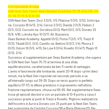
Il programma di oggi
SSN Next Gen Team-Geas Basket Academy 73-75 d1ts (18-20,
21-19, 17-17, 9-9, 8-10)
SSN Next Gen Team: Dicò 3 (0/5, 1/1), Pilatone 11 (1/5, 3/12), Schirripa
ne, Cocuzza 18 (4/13, 2/4), Carosi 2 (1/2), Dianda 2 (1/3), Padulo 2
(0/3, 0/2), Cuccuini ne, Gorobica (0/2), Merli (0/2, 0/1), Donato 25
(5/9, 4/8), Lokoka Iliyo 10 (3/7). All. Buzzanca.
Geas Basket Academy: Appetiti (0/2), Poma 7 (2/5, 1/7), Trezzi 8
(3/3), Tibaldi (0/2, 0/2), Castillo ne, Bettoni 9 (3/3, 1/4), Minora 3
(0/3), Ostoni 19 (3/5, 4/11), De Lise 6 (3/4), Rovello 10 (4/7), Magni 13
(2/12, 2/4).
Successo al supplementare per Geas Basket Academy, che supera
la SSN Next Gen Team 75-73 al termine di una sfida
equilibratissima, caratterizzata da ben 11 cambi di vantaggio.
L’avvio è favorevole alle lombarde, avanti 20-18 dopo i primi dieci
minuti, ma la Next Gen risponde nel secondo periodo e va
all’intervallo lungo sul 39-39. Dopo un terzo quarto in perfetto
equilibrio (17-17), le difese prendono il sopravvento nell’ultima
frazione regolamentare, chiusa sul 65-65. Nel supplementare Geas
trova gli episodi decisivi e con un parziale di 10-8 porta a casa il
successo grazie ai punti di Trezzi e Rovello. Migliore realizzatrice
dell’incontro è Aurora Donato con 25 punti per la Next Gen Team,
ben supportata da Carlotta Cocuzza (18) e Maria Pilatone (11). Per