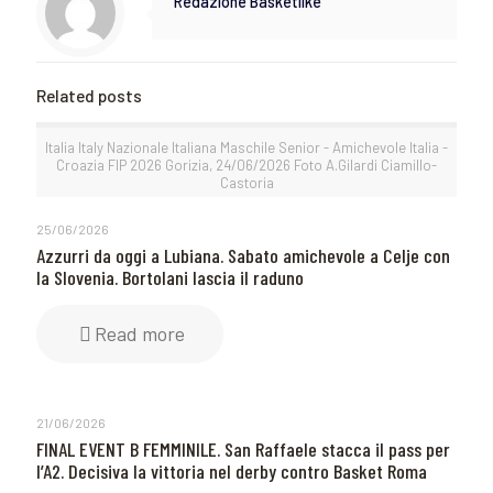
Redazione Basketlike
Related posts
Italia Italy Nazionale Italiana Maschile Senior - Amichevole Italia -
Croazia FIP 2026 Gorizia, 24/06/2026 Foto A.Gilardi Ciamillo-
Castoria
25/06/2026
Azzurri da oggi a Lubiana. Sabato amichevole a Celje con
la Slovenia. Bortolani lascia il raduno
Read more
21/06/2026
FINAL EVENT B FEMMINILE. San Raffaele stacca il pass per
l’A2. Decisiva la vittoria nel derby contro Basket Roma