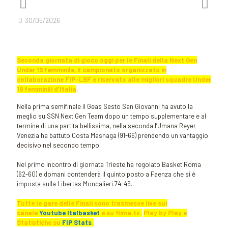
30/05/2026
Seconda giornata di gioco oggi per le Finali della Next Gen
Under 19 femminile, il campionato organizzato in
collaborazione FIP-LBF e riservato alle migliori squadre Under
19 femminili d’Italia
.
Nella prima semifinale il Geas Sesto San Giovanni ha avuto la
meglio su SSN Next Gen Team dopo un tempo supplementare e al
termine di una partita bellissima, nella seconda l’Umana Reyer
Venezia ha battuto Costa Masnaga (91-66) prendendo un vantaggio
decisivo nel secondo tempo.
Nel primo incontro di giornata Trieste ha regolato Basket Roma
(62-60) e domani contenderà il quinto posto a Faenza che si è
imposta sulla Libertas Moncalieri 74-49.
Tutte le gare delle Finali sono trasmesse live sul
canale
Youtube Italbasket
e su flima.tv.
Play by Play e
Statistiche su
FIP Stats
.