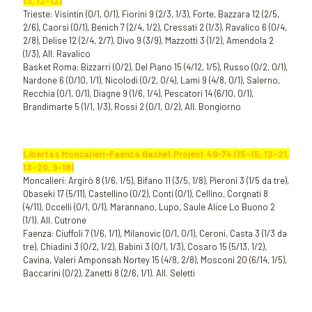
13, 12-12)
Trieste: Visintin (0/1, 0/1), Fiorini 9 (2/3, 1/3), Forte, Bazzara 12 (2/5,
2/6), Caorsi (0/1), Benich 7 (2/4, 1/2), Cressati 2 (1/3), Ravalico 6 (0/4,
2/8), Delise 12 (2/4, 2/7), Divo 9 (3/9), Mazzotti 3 (1/2), Amendola 2
(1/3), All. Ravalico
Basket Roma: Bizzarri (0/2), Del Piano 15 (4/12, 1/5), Russo (0/2, 0/1),
Nardone 6 (0/10, 1/1), Nicolodi (0/2, 0/4), Lami 9 (4/8, 0/1), Salerno,
Recchia (0/1, 0/1), Diagne 9 (1/6, 1/4), Pescatori 14 (6/10, 0/1),
Brandimarte 5 (1/1, 1/3), Rossi 2 (0/1, 0/2), All. Bongiorno
Libertas Moncalieri-Faenza Basket Project 49-74 (15-15, 12-21,
13-20, 9-18)
Moncalieri: Argirò 8 (1/6, 1/5), Bifano 11 (3/5, 1/8), Pieroni 3 (1/5 da tre),
Obaseki 17 (5/11), Castellino (0/2), Conti (0/1), Cellino, Corgnati 8
(4/11), Occelli (0/1, 0/1), Marannano, Lupo, Saule Alice Lo Buono 2
(1/1). All. Cutrone
Faenza: Ciuffoli 7 (1/6, 1/1), Milanovic (0/1, 0/1), Ceroni, Casta 3 (1/3 da
tre), Chiadini 3 (0/2, 1/2), Babini 3 (0/1, 1/3), Cosaro 15 (5/13, 1/2),
Cavina, Valeri Amponsah Nortey 15 (4/8, 2/8), Mosconi 20 (6/14, 1/5),
Baccarini (0/2), Zanetti 8 (2/6, 1/1). All. Seletti