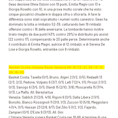
Geas decisive Olivia Ostoni con 19 punti, Emilia Magni con 13 e
Giorgia Rovello con 10, in una prova molto corale che ha visto
cinque giocatrici chiudere in doppia cifra o sfiorarla. A fare la
differenza sono stati soprattutto i numeri sotto canestro: Geas ha
dominato la lotta a rimbalzo 52-39, catturando ben 19 rimbalzi
offensivi contro i 16 delle avversarie. Le lombarde hanno inoltre
tirato meglio da due punti (43% contro 29%) e distribuito più assist
(22 contro 17), compensando le 20 palle perse. Determinante anche
il contributo di Emilia Magni, autrice di 12 rimbalzi, e di Serena De
Lise e Giorgia Rovello, entrambe con 8 rimbalzi.
Basket Costa-Umana Reyer Venezia 66-91 (12-21, 26-13, 12-
26, 16-31)
Basket Costa: Tavella (0/1), Bruno, Algeri 2 (1/2, 0/5), Redaelli 13
(2/3, 2/2), Pedone, Volpato 6 (3/7, 0/1), Lelli 7 (2/4, 1/1), Pirozzi 2 (1/3,
0/3), Sanogo 6 (3/5, 0/1), Olandi 15 (2/10, 3/8), Moscarella 15 (7/14,
0/3), La Malfa. All. Bereziartua
Venezia: Sablich 21 (2/6, 4/9), Rigoni 6 (0/1), Dalla Libera 2 (1/1),
Bonollo, Bianco Rossignoli 11 (3/9, 1/3), Zuccon 10 (5/9), Meggiolaro
4 (1/4, 0/1), Hassan 23 (2/8, 6/7), Dal Zilio 5 (1/2, 1/2), Fajardo,
Zampieri (0/1), D’Este 9 (3/13). All. Gini
L’Umana Venezia supera Basket Costa per 91-66 al termine di una