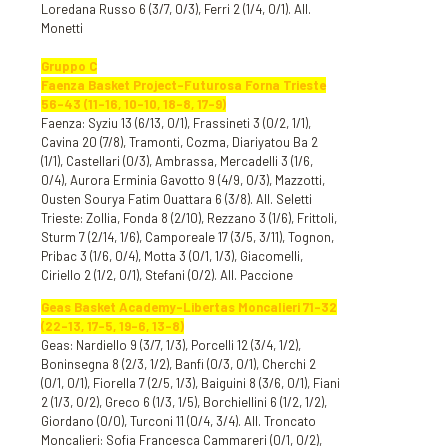
Loredana Russo 6 (3/7, 0/3), Ferri 2 (1/4, 0/1). All.
Monetti
Gruppo C
Faenza Basket Project-Futurosa Forna Trieste
56-43 (11-16, 10-10, 18-8, 17-9)
Faenza: Syziu 13 (6/13, 0/1), Frassineti 3 (0/2, 1/1),
Cavina 20 (7/8), Tramonti, Cozma, Diariyatou Ba 2
(1/1), Castellari (0/3), Ambrassa, Mercadelli 3 (1/6,
0/4), Aurora Erminia Gavotto 9 (4/9, 0/3), Mazzotti,
Ousten Sourya Fatim Ouattara 6 (3/8). All. Seletti
Trieste: Zollia, Fonda 8 (2/10), Rezzano 3 (1/6), Frittoli,
Sturm 7 (2/14, 1/6), Camporeale 17 (3/5, 3/11), Tognon,
Pribac 3 (1/6, 0/4), Motta 3 (0/1, 1/3), Giacomelli,
Ciriello 2 (1/2, 0/1), Stefani (0/2). All. Paccione
Geas Basket Academy-Libertas Moncalieri 71-32
(22-13, 17-5, 19-6, 13-8)
Geas: Nardiello 9 (3/7, 1/3), Porcelli 12 (3/4, 1/2),
Boninsegna 8 (2/3, 1/2), Banfi (0/3, 0/1), Cherchi 2
(0/1, 0/1), Fiorella 7 (2/5, 1/3), Baiguini 8 (3/6, 0/1), Fiani
2 (1/3, 0/2), Greco 6 (1/3, 1/5), Borchiellini 6 (1/2, 1/2),
Giordano (0/0), Turconi 11 (0/4, 3/4). All. Troncato
Moncalieri: Sofia Francesca Cammareri (0/1, 0/2),