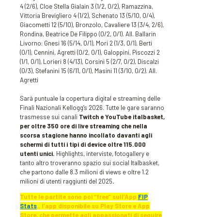
4 (2/6), Cloe Stella Gialain 3 (1/2, 0/2), Ramazzina,
Vittoria Brevigliero 4 (1/2), Schenato 13 (5/10, 0/4),
Giacometti 12 (5/10), Bronzolo, Cavaliere 13 (3/4, 2/6),
Rondina, Beatrice De Filippo (0/2, 0/1). All. Ballarin
Livorno: Gnesi 16 (5/14, 0/1), Mori 2 (1/3, 0/1), Berti
(0/1), Cennini, Agretti (0/2, 0/1), Galoppini, Piscozzi 2
(1/1, 0/1), Lorieri 8 (4/13), Corsini 5 (2/7, 0/2), Discalzi
(0/3), Stefanini 15 (6/11, 0/1), Masini 11 (3/10, 0/2). All.
Agretti
Sarà puntuale la copertura digital e streaming delle
Finali Nazionali Kellogg’s 2026. Tutte le gare saranno
trasmesse sui canali
Twitch e YouTube italbasket,
per oltre 350 ore di live streaming che nella
scorsa stagione hanno incollato davanti agli
schermi di tutti i tipi di device oltre 115.000
utenti unici.
Highlights, interviste, fotogallery e
tanto altro troveranno spazio sui social Italbasket,
che partono dalle 8.3 milioni di views e oltre 1.2
milioni di utenti raggiunti del 2025
.
Tutte le partite sono poi “free” sull’App
FIP
Stats
., l’app disponibile su Play Store e App
Store, che permette agli appassionati di seguire