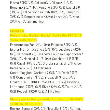
Piazza 5 (1/3, 1/5), Gallice (0/1), Filipazzi 4 (2/3),
Bonanno 9 (3/4, 1/7), Ferrone 2 (1/3, 0/2), Lastella 6
(0/1, 2/5), Ellice Iyobosa Efehi (0/2, 0/3), Sangiorgi
(0/5, 0/4), Bernardinello 4 (2/4), Lanza 2 (1/4), Miceli
(0/3). All. Sciannimanico
Gruppo D
Peperoncino Basket-Basket Costa 50-55 (12-13,
19-14, 7-15, 12-13)
Peperoncino: Zani 2 (1/1, 0/4), Passaro 6 (1/2, 1/3),
Esther Flo Tomassone 6 (3/8, 0/1), Lucchese 4 (2/5,
0/1), Marcone (0/1), Elisabetta La Rosa, Capponcelli 3
(0/0, 1/2), Manfredi 6 (1/6, 0/2), Secchiaroli 13 (5/15,
0/3), Cavalli 6 (1/4, 0/2), Giorgia Bernabei (0/1), Alice
Bernabei 4 (2/8). All. Martinelli
Costa: Maggioni, Corbetta 2 (1/3, 0/1), Rech 9 (3/3,
1/3), Consonni 5 (1/1, 1/5), Brusadelli 9 (0/0, 3/7),
Finazzi 8 (4/10, 0/6), Fumagalli 3 (0/1, 1/4), Brynzyla,
Lafranconi 7 (3/5, 0/2), Riva 4 (2/4, 0/2), Toure 2 (1/2,
0/2), Redaelli 6 (2/6, 0/2). All. Molteni
Rhodigium Bk Rovigo-Jolly Acli Livorno 51-59 (7-
18, 10-14, 18-16, 16-11)
Rovigo: Bernardi (0/1, 0/1), Negrello 2 (0/3), Raffinati