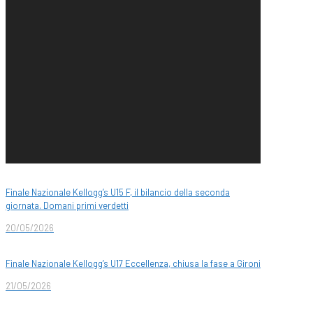
Finale Nazionale Kellogg’s U15 F, il bilancio della seconda
giornata. Domani primi verdetti
20/05/2026
Finale Nazionale Kellogg’s U17 Eccellenza, chiusa la fase a Gironi
21/05/2026