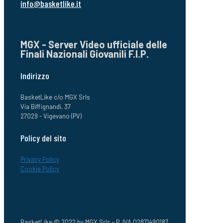
info@basketlike.it
MGX - Server Video ufficiale delle
Finali Nazionali Giovanili F.I.P.
Indirizzo
BasketLike c/o MGX Srls
Via Biffignandi, 37
27029 - Vigevano (PV)
Policy del sito
Privacy Policy
Cookie Policy
BasketLike © 2022 by MGX Srls - P. IVA 02871490187