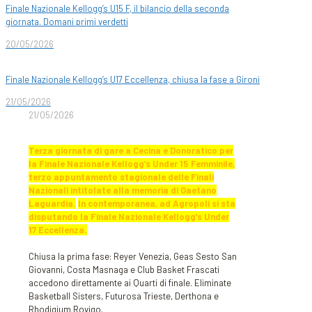
Finale Nazionale Kellogg’s U15 F, il bilancio della seconda
giornata. Domani primi verdetti
20/05/2026
Finale Nazionale Kellogg’s U17 Eccellenza, chiusa la fase a Gironi
21/05/2026
21/05/2026
Terza giornata di gare a Cecina e Donoratico per
la Finale Nazionale Kellogg’s Under 15 Femminile,
terzo appuntamento stagionale delle Finali
Nazionali intitolate alla memoria di Gaetano
Laguardia.
In contemporanea, ad Agropoli si sta
disputando la Finale Nazionale Kellogg’s Under
17 Eccellenza.
Chiusa la prima fase: Reyer Venezia, Geas Sesto San
Giovanni, Costa Masnaga e Club Basket Frascati
accedono direttamente ai Quarti di finale. Eliminate
Basketball Sisters, Futurosa Trieste, Derthona e
Rhodigium Rovigo.