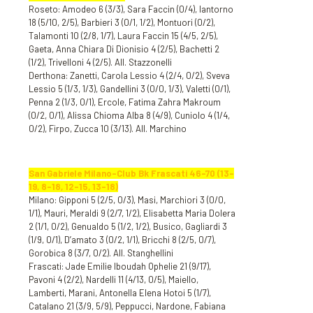
Roseto: Amodeo 6 (3/3), Sara Faccin (0/4), Iantorno
18 (5/10, 2/5), Barbieri 3 (0/1, 1/2), Montuori (0/2),
Talamonti 10 (2/8, 1/7), Laura Faccin 15 (4/5, 2/5),
Gaeta, Anna Chiara Di Dionisio 4 (2/5), Bachetti 2
(1/2), Trivelloni 4 (2/5). All. Stazzonelli
Derthona: Zanetti, Carola Lessio 4 (2/4, 0/2), Sveva
Lessio 5 (1/3, 1/3), Gandellini 3 (0/0, 1/3), Valetti (0/1),
Penna 2 (1/3, 0/1), Ercole, Fatima Zahra Makroum
(0/2, 0/1), Alissa Chioma Alba 8 (4/9), Cuniolo 4 (1/4,
0/2), Firpo, Zucca 10 (3/13). All. Marchino
San Gabriele Milano-Club Bk Frascati 46-70 (13-
19, 8-18, 12-15, 13-18)
Milano: Gipponi 5 (2/5, 0/3), Masi, Marchiori 3 (0/0,
1/1), Mauri, Meraldi 9 (2/7, 1/2), Elisabetta Maria Dolera
2 (1/1, 0/2), Genualdo 5 (1/2, 1/2), Busico, Gagliardi 3
(1/9, 0/1), D’amato 3 (0/2, 1/1), Bricchi 8 (2/5, 0/7),
Gorobica 8 (3/7, 0/2). All. Stanghellini
Frascati: Jade Emilie Iboudah Ophelie 21 (9/17),
Pavoni 4 (2/2), Nardelli 11 (4/13, 0/5), Maiello,
Lamberti, Marani, Antonella Elena Hotoi 5 (1/7),
Catalano 21 (3/9, 5/9), Peppucci, Nardone, Fabiana