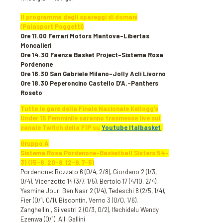
Il programma degli spareggi di domani
(Palasport Poggetti)
Ore 11.00 Ferrari Motors Mantova-Libertas
Moncalieri
Ore 14.30 Faenza Basket Project-Sistema Rosa
Pordenone
Ore 16.30 San Gabriele Milano-Jolly Acli Livorno
Ore 18.30 Peperoncino Castello D’A.-Panthers
Roseto
Tutte le gare della Finale Nazionale Kellogg’s
Under 15 Femminile saranno trasmesse live sul
canale Twitch della FIP su
Youtube Italbasket
.
Gruppo A
Sistema Rosa Pordenone-Basketball Sisters 54-
31 (15-8, 20-9, 12-9, 7-5)
Pordenone: Bozzato 6 (0/4, 2/8), Giordano 2 (1/3,
0/4), Vicenzotto 14 (3/7, 1/5), Bertolo 17 (4/10, 2/4),
Yasmine Jouri Ben Nasr 2 (1/4), Tedeschi 8 (2/5, 1/4),
Fier (0/1, 0/1), Biscontin, Verno 3 (0/0, 1/6),
Zanghellini, Silvestri 2 (0/3, 0/2), Ifechidelu Wendy
Ezenwa (0/1). All. Gallini