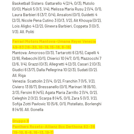
Basketball Sisters: Gattarello 4 (2/4, 0/3), Mutolo
(0/0), Maioli 5 (1/3, 1/4), Melissa Maria Rusu 2 (1/4, 0/1),
Laura Barbieri 6 (3/7, 0/4), Ansaloni (0/1), Guidetti 4
(2/3), Nicole Pena Cutino 3 (0/3, 1/2), Ait Khouya (0/2),
Lois Aligbo 4 (2/2), Ginevra Barbieri, Coppeta 3 (0/3,
1/3). All. Politi
Ferrari Motors Mantova-Umana Reyer Venezia
49-83 (16-30, 10-19, 15-18, 8-16)
Mantova: Amoroso (0/3), Tartarotti 6 (2/5), Capelli 4
(2/8), Rebecchi (0/1), Chierici 10 (4/7, 0/1), Mazzocchi 7
(2/6, 1/4), Grazzi (0/3), Allegretti 4 (2/3), Casari 2 (0/3),
Giudici 6 (3/7), Dalla Pellegrina 10 (2/3), Sudati (0/2).
All. Riga
Venezia: Scattolin 2 (1/4, 0/2), Franchin 7 (1/5, 1/2),
Civiero 13 (6/7), Bressanello (0/1), Marinari 18 (6/10,
2/3), Fersini 8 (4/5), Agata Maria Zarrillo 2 (1/4, 0/2),
Celeghin 2 (1/2), Scarpa 8 (4/5, 0/1), Zara 5 (1/3, 1/2),
Sofija Zotti Pavlovic 10 (5/6, 0/1), Pistellato, Borlenghi
8 (4/9). All. Gonella
Gruppo B
Panthers Roseto-Allianz Bcc Derthona 62-36
(19-10, 8-6, 16-13, 19-7)