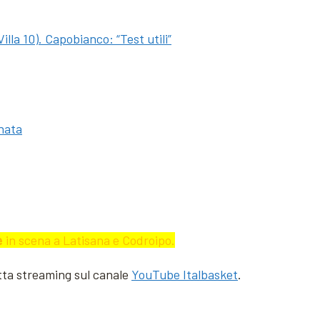
lla 10). Capobianco: “Test utili”
nata
e
in scena a Latisana e Codroipo.
etta streaming sul canale
YouTube Italbasket
.