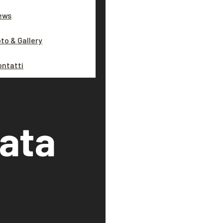
ews
to & Gallery
ontatti
nata