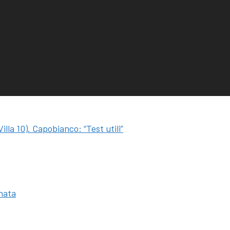
lla 10). Capobianco: “Test utili”
nata