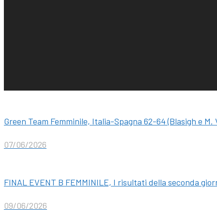
Green Team Femminile, Italia-Spagna 62-64 (Blasigh e M. Vi
07/06/2026
FINAL EVENT B FEMMINILE, I risultati della seconda gior
09/06/2026