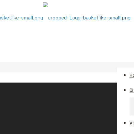
H
Di
V