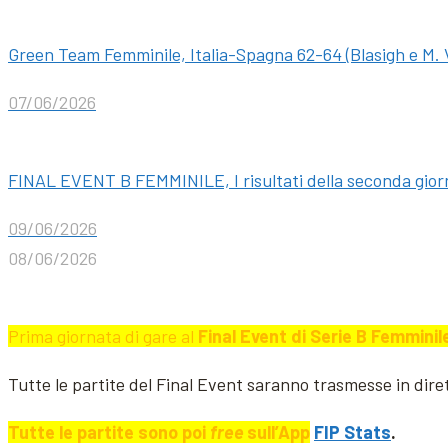
Green Team Femminile, Italia-Spagna 62-64 (Blasigh e M. Vi
07/06/2026
FINAL EVENT B FEMMINILE, I risultati della seconda gior
09/06/2026
08/06/2026
Prima giornata di gare al
Final Event di Serie B Femminil
Tutte le partite del Final Event saranno trasmesse in dir
Tutte le partite sono poi
free
sull’App
FIP Stats
.