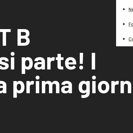
N
Fo
T B
C
i parte! I
la prima gior