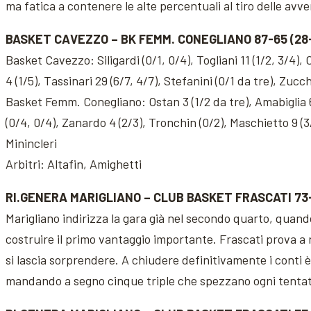
ma fatica a contenere le alte percentuali al tiro delle avv
BASKET CAVEZZO – BK FEMM. CONEGLIANO 87-65 (28-15,
Basket Cavezzo: Siligardi (0/1, 0/4), Togliani 11 (1/2, 3/4), 
4 (1/5), Tassinari 29 (6/7, 4/7), Stefanini (0/1 da tre), Zucchi
Basket Femm. Conegliano: Ostan 3 (1/2 da tre), Amabiglia 6 (
(0/4, 0/4), Zanardo 4 (2/3), Tronchin (0/2), Maschietto 9 (3/
Minincleri
Arbitri: Altafin, Amighetti
RI.GENERA MARIGLIANO – CLUB BASKET FRASCATI 73
Marigliano indirizza la gara già nel secondo quarto, quan
costruire il primo vantaggio importante. Frascati prova a r
si lascia sorprendere. A chiudere definitivamente i conti è
mandando a segno cinque triple che spezzano ogni tentativ