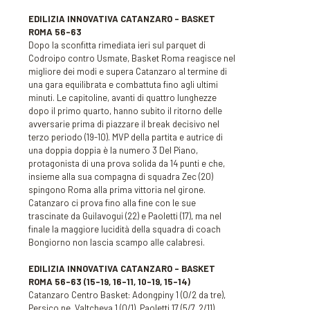
EDILIZIA INNOVATIVA CATANZARO – BASKET
ROMA 56-63
Dopo la sconfitta rimediata ieri sul parquet di
Codroipo contro Usmate, Basket Roma reagisce nel
migliore dei modi e supera Catanzaro al termine di
una gara equilibrata e combattuta fino agli ultimi
minuti. Le capitoline, avanti di quattro lunghezze
dopo il primo quarto, hanno subito il ritorno delle
avversarie prima di piazzare il break decisivo nel
terzo periodo (19-10). MVP della partita e autrice di
una doppia doppia è la numero 3 Del Piano,
protagonista di una prova solida da 14 punti e che,
insieme alla sua compagna di squadra Zec (20)
spingono Roma alla prima vittoria nel girone.
Catanzaro ci prova fino alla fine con le sue
trascinate da Guilavogui (22) e Paoletti (17), ma nel
finale la maggiore lucidità della squadra di coach
Bongiorno non lascia scampo alle calabresi.
EDILIZIA INNOVATIVA CATANZARO – BASKET
ROMA 56-63
(15-19, 16-11, 10-19, 15-14)
Catanzaro Centro Basket: Adongpiny 1 (0/2 da tre),
Persico ne, Valtcheva 1 (0/1), Paoletti 17 (5/7, 2/11),