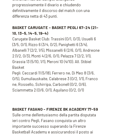
progressivamente il divario e chiudendo
definitivamente il discorso del match con una
differenza netta di 43 punti.
BASKET CARUGATE – BASKET PEGLI 67-24
(21-
10, 13-5, 14-5, 19-4)
Carugate Basket Club: Trassini (0/1, 0/3), Usuelli 6
(3/5, 0/1), Rizzo 6 (3/4, 0/2), Panighetti 6 (3/4),
Albanelli 7 (2/2, 1/5), Missanelli 6 (2/6, 0/1), Andreone
2 (1/2, 0/3), Monti 4 (2/6, 0/1), Pelazza 7 (2/2, 1/1),
Grassia 13 (5/10, 1/1), Meroni 10 (4/10). All. Stibiel
Basket
Pegli: Ceccardi 11 (5/18), Ferrero ne, Di Meo 8 (3/6,
0/5), Gumuliauskaite, Calabrese 3 (0/2, 1/1), Franco
ne, Rossello, Schirripa, Carbonell (0/2, 0/6),
Sciammetta 2 (0/6, 0/1), Aquilano (0/2, 0/1)
BASKET FASANO – FIRENZE BK ACADEMY 77-59
Sulle orme dell’entusiasmo della partita disputata
ieri contro Pegli, Fasano conquista un altro
importante successo superando la Firenze
Basketball Academy e assicurandosi il posto ai