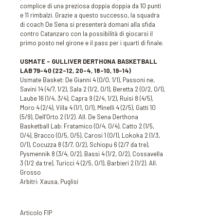
complice di una preziosa doppia doppia da 10 punti
e 11 rimbalzi. Grazie a questo successo, la squadra
di coach De Sena si presenterà domani alla sfida
contro Catanzaro con la possibilità di giocarsi il
primo posto nel girone e il pass per i quarti di finale.
USMATE – GULLIVER DERTHONA BASKETBALL
LAB
79-40
(22-12, 20-4, 18-10, 19-14)
Usmate Basket: De Gianni 4 (0/0, 1/1), Passoni ne,
Savini 14 (4/7, 1/2), Sala 2 (1/2, 0/1), Beretta 2 (0/2, 0/1),
Laube 16 (1/4, 3/4), Capra 9 (2/4, 1/2), Ruisi 8 (4/5),
Moro 4 (2/4), Villa 4 (1/1, 0/1), Minelli 4 (2/5), Gatti 10
(5/9), Dell’Orto 2 (1/2). All. De Sena Derthona
Basketball Lab: Fratamico (0/4, 0/4), Catto 2 (1/5,
0/4), Bracco (0/5, 0/5), Carosi 1 (0/1), Lokoka 2 (1/3,
0/1), Cocuzza 8 (3/7, 0/2), Schiopu 6 (2/7 da tre),
Pysmennik 8 (3/4, 0/2), Bassi 4 (1/2, 0/2), Cossavella
3 (1/2 da tre), Turicci 4 (2/5, 0/1), Barbieri 2 (1/2). All.
Grosso
Arbitri: Xausa, Puglisi
Articolo FIP