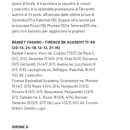
quarti di finale. A trascinare la squadra di coach
Lovecchio, è la splendida prestazione di Ferraretti,
autrice di 24 punti, affiancata dalle ottime prove di
Zaremba (17) e Rabchuk (16). Doppia cifra anche per
le toscane Rossi (18), Montesi (10) e Tenerani(10) che
però non bastano per agganciare le pugliesi.
BASKET FASANO – FIRENZE BK ACADEMY 77-59
(20-13, 24-18, 12-12, 21-16)
Basket Fasano: Vinci ne, Codolo 7 (3/7), De Pace 5
(2/2, 0/2), Zaremba 17 (4/6, 2/4), Vitali (0/3), Giuranna
(0/1), Ferraretti 24 (4/7, 3/7), Avenia ne, Lucchesini 8
(1/3, 2/8), Lacirignola ne, Defilippis, Rabchuk 16 (4/7,
1/2). All. Lovecchio
Firenze Basketball Academy: Scartezzini ne, Montesi
10 (4/7, 0/3), Reani 4 (1/4, 0/4), Ponzecchi 3 (1/2),
Rossini 6 (3/5, 0/1), Obayuwana, Pasqualetti 4 (2/9,
0/1), Calviani ne, E. Rossi 18 (3/6, 4/14), Borsier,
Tenerani 10 (2/5, 2/7), De Luca 4 (2/3, 0/1). All. Corsini
Arbitri: Zentilin, Lupo
GIRONE D