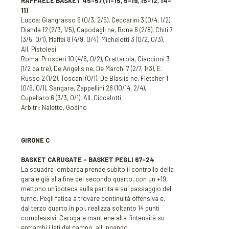
RAFFAELE BASKET 45-57
(11-15, 5-19, 15-12, 14-
11)
Lucca: Giangrasso 6 (0/3, 2/5), Ceccarini 3 (0/4, 1/2),
Dianda 12 (2/3, 1/5), Capodagli ne, Bona 6 (2/8), Chiti 7
(3/5, 0/1), Maffei 8 (4/9, 0/4), Michelotti 3 (0/2, 0/3).
All. Pistolesi
Roma: Prosperi 10 (4/6, 0/2), Grattarola, Ciaccioni 3
(1/2 da tre), De Angelis ne, De Marchi 7 (2/7, 1/3), E.
Russo 2 (1/2), Toscani (0/1), De Blasiis ne, Fletcher 1
(0/6, 0/1), Sangare, Zappellini 28 (10/14, 2/4),
Cupellaro 6 (3/3, 0/1). All. Ciccalotti
Arbitri: Naletto, Godino
GIRONE C
BASKET CARUGATE – BASKET PEGLI
67-24
La squadra lombarda prende subito il controllo della
gara e già alla fine del secondo quarto, con un +19,
mettono un’ipoteca sulla partita e sul passaggio del
turno. Pegli fatica a trovare continuità offensiva e,
dal terzo quarto in poi, realizza soltanto 14 punti
complessivi. Carugate mantiene alta l’intensità su
entrambi i lati del campo, allungando