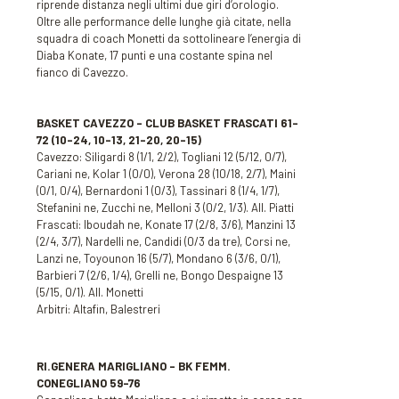
riprende distanza negli ultimi due giri d’orologio.
Oltre alle performance delle lunghe già citate, nella
squadra di coach Monetti da sottolineare l’energia di
Diaba Konate, 17 punti e una costante spina nel
fianco di Cavezzo.
BASKET CAVEZZO – CLUB BASKET FRASCATI 61-
72
(10-24, 10-13, 21-20, 20-15)
Cavezzo: Siligardi 8 (1/1, 2/2), Togliani 12 (5/12, 0/7),
Cariani ne, Kolar 1 (0/0), Verona 28 (10/18, 2/7), Maini
(0/1, 0/4), Bernardoni 1 (0/3), Tassinari 8 (1/4, 1/7),
Stefanini ne, Zucchi ne, Melloni 3 (0/2, 1/3). All. Piatti
Frascati: Iboudah ne, Konate 17 (2/8, 3/6), Manzini 13
(2/4, 3/7), Nardelli ne, Candidi (0/3 da tre), Corsi ne,
Lanzi ne, Toyounon 16 (5/7), Mondano 6 (3/6, 0/1),
Barbieri 7 (2/6, 1/4), Grelli ne, Bongo Despaigne 13
(5/15, 0/1). All. Monetti
Arbitri: Altafin, Balestreri
RI.GENERA MARIGLIANO – BK FEMM.
CONEGLIANO 59-76