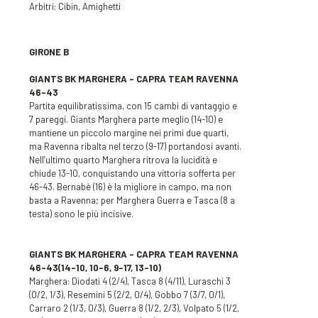
Arbitri: Cibin, Amighetti
GIRONE B
GIANTS BK MARGHERA – CAPRA TEAM RAVENNA
46-43
Partita equilibratissima, con 15 cambi di vantaggio e
7 pareggi. Giants Marghera parte meglio (14-10) e
mantiene un piccolo margine nei primi due quarti,
ma Ravenna ribalta nel terzo (9-17) portandosi avanti.
Nell’ultimo quarto Marghera ritrova la lucidità e
chiude 13-10, conquistando una vittoria sofferta per
46-43. Bernabè (16) è la migliore in campo, ma non
basta a Ravenna; per Marghera Guerra e Tasca (8 a
testa) sono le più incisive.
GIANTS BK MARGHERA – CAPRA TEAM RAVENNA
46-43(14-10, 10-6, 9-17, 13-10)
Marghera: Diodati 4 (2/4), Tasca 8 (4/11), Luraschi 3
(0/2, 1/3), Resemini 5 (2/2, 0/4), Gobbo 7 (3/7, 0/1),
Carraro 2 (1/3, 0/3), Guerra 8 (1/2, 2/3), Volpato 5 (1/2,