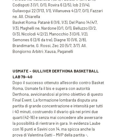
Codispoti 3 (1/1, 0/1), Rovira 6 (2/5), Iob 2 (1/4),
Guilavogui 22 (7/13, 1/1), Villanueva 4 (2/7, 0/1), Fazzari
ne. All. Chiarella
Basket Roma: Patanè 6 (1/6, 1/3), Del Piano 14 (4/7,
1/3), Maghelli ne, Nardone (0/1, 0/1), Belluzzo (0/2,
0/3), Nicolodi 4 (2/2), Manocchio 3 (0/6, 1/2),
Semones 6 (2/6 da tre), Diagne 10 (1/6, 2/8),
Brandimarte, G. Rossi, Zec 20 (5/7, 3/7). All.
Bongiorno Arbitri: Xausa, Paganelli
USMATE – GULLIVER DERTHONA BASKETBALL
LAB
79-40
Dopo il successo ottenuto all’esordio contro Basket
Roma, Usmate fa il bis e supera con autorità
Derthona, avvicinandosi al primo obiettivo di questo
Final Event. La formazione lombarda disputa una
partita di grande concentrazione e intensità per tutti
i 40 minuti, costruendo il divario già nei primi due
quarti (42-16) e senza mai concedere alle avversarie
la possibilità di rientrare in gara. In evidenza Laube
con 16 punti e Savini con 14, ma spicca anche la
prova di Valentina Gatti – MVP della partita -,