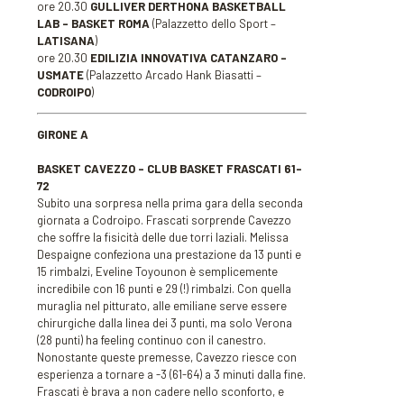
ore 20.30
GULLIVER DERTHONA BASKETBALL
LAB – BASKET ROMA
(Palazzetto dello Sport –
LATISANA
)
ore 20.30
EDILIZIA INNOVATIVA CATANZARO –
USMATE
(Palazzetto Arcado Hank Biasatti –
CODROIPO
)
GIRONE A
BASKET CAVEZZO – CLUB BASKET FRASCATI 61-
72
Subito una sorpresa nella prima gara della seconda
giornata a Codroipo. Frascati sorprende Cavezzo
che soffre la fisicità delle due torri laziali. Melissa
Despaigne confeziona una prestazione da 13 punti e
15 rimbalzi, Eveline Toyounon è semplicemente
incredibile con 16 punti e 29 (!) rimbalzi. Con quella
muraglia nel pitturato, alle emiliane serve essere
chirurgiche dalla linea dei 3 punti, ma solo Verona
(28 punti) ha feeling continuo con il canestro.
Nonostante queste premesse, Cavezzo riesce con
esperienza a tornare a -3 (61-64) a 3 minuti dalla fine.
Frascati è brava a non cadere nello sconforto, e