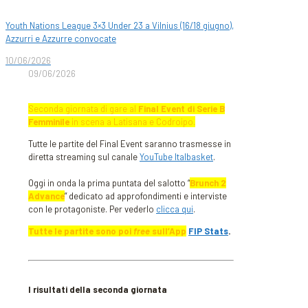
Youth Nations League 3×3 Under 23 a Vilnius (16/18 giugno),
Azzurri e Azzurre convocate
10/06/2026
09/06/2026
Seconda giornata di gare al
Final Event di Serie B
Femminile
in scena a Latisana e Codroipo.
Tutte le partite del Final Event saranno trasmesse in
diretta streaming sul canale
YouTube Italbasket
.
Oggi in onda la prima puntata del salotto “
Brunch 2
Advance
” dedicato ad approfondimenti e interviste
con le protagoniste. Per vederlo
clicca qui
.
Tutte le partite sono poi
free
sull’App
FIP Stats
.
I
risultati della seconda giornata