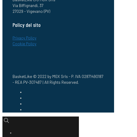
Via Biffignandi, 37
27029 - Vigevano (PV)
Policy del sito
Privacy Policy
Cookie Policy
BasketLike © 2022 by MGX Srls - P. IVA 02871490187
- REA PV-307487 | All Rights Reserved.