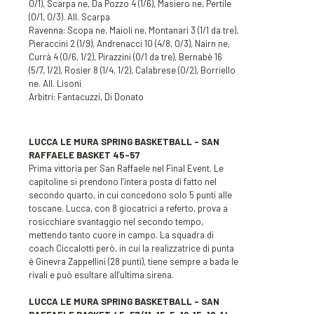
0/1), Scarpa ne, Da Pozzo 4 (1/6), Masiero ne, Pertile
(0/1, 0/3). All. Scarpa
Ravenna: Scopa ne, Maioli ne, Montanari 3 (1/1 da tre),
Pieraccini 2 (1/9), Andrenacci 10 (4/8, 0/3), Nairn ne,
Currà 4 (0/6, 1/2), Pirazzini (0/1 da tre), Bernabè 16
(5/7, 1/2), Rosier 8 (1/4, 1/2), Calabrese (0/2), Borriello
ne. All. Lisoni
Arbitri: Fantacuzzi, Di Donato
LUCCA LE MURA SPRING BASKETBALL – SAN
RAFFAELE BASKET 45-57
Prima vittoria per San Raffaele nel Final Event. Le
capitoline si prendono l’intera posta di fatto nel
secondo quarto, in cui concedono solo 5 punti alle
toscane. Lucca, con 8 giocatrici a referto, prova a
rosicchiare svantaggio nel secondo tempo,
mettendo tanto cuore in campo. La squadra di
coach Ciccalotti però, in cui la realizzatrice di punta
è Ginevra Zappellini (28 punti), tiene sempre a bada le
rivali e può esultare all’ultima sirena.
LUCCA LE MURA SPRING BASKETBALL – SAN