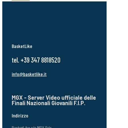
BasketLike
tel. +39 347 8818520
info@basketlike.it
MGX - Server Video ufficiale delle
Finali Nazionali Giovanili F.I.P.
Indirizzo
BasketLike c/o MGX Srls