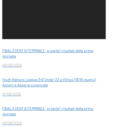
FINAL EVENT B FEMMINILE, si parte! I risultati della prima
giornata
08/06/2026
Youth Nations League 3×3 Under 23 a Vilnius (16/18 giugno),
Azzurri e Azzurre convocate
10/06/2026
FINAL EVENT B FEMMINILE, si parte! I risultati della prima
giornata
08/06/2026