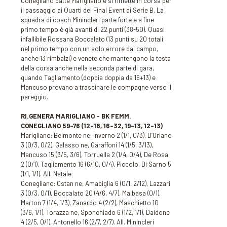
Conegliano batte Marigliano e si rimette in corsa per
il passaggio ai Quarti del Final Event di Serie B. La
squadra di coach Minincleri parte forte e a fine
primo tempo è già avanti di 22 punti (38-50). Quasi
infallibile Rossana Boccalato (13 punti su 20 totali
nel primo tempo con un solo errore dal campo,
anche 13 rimbalzi) e venete che mantengono la testa
della corsa anche nella seconda parte di gara,
quando Tagliamento (doppia doppia da 16+13) e
Mancuso provano a trascinare le compagne verso il
pareggio.
RI.GENERA MARIGLIANO – BK FEMM.
CONEGLIANO 59-76 (12-18, 16-32, 19-13, 12-13)
Marigliano: Belmonte ne, Inverno 2 (1/1, 0/3), D’Oriano
3 (0/3, 0/2), Galasso ne, Garaffoni 14 (1/5, 3/13),
Mancuso 15 (3/5, 3/6), Torruella 2 (1/4, 0/4), De Rosa
2 (0/1), Tagliamento 16 (6/10, 0/4), Piccolo, Di Sarno 5
(1/1, 1/1). All. Natale
Conegliano: Ostan ne, Amabiglia 6 (0/1, 2/12), Lazzari
3 (0/3, 0/1), Boccalato 20 (4/6, 4/7), Malbasa (0/1),
Marton 7 (1/4, 1/3), Zanardo 4 (2/2), Maschietto 10
(3/6, 1/1), Torazza ne, Sponchiado 6 (1/2, 1/1), Daidone
4 (2/5, 0/1), Antonello 16 (2/7, 2/7). All. Minincleri