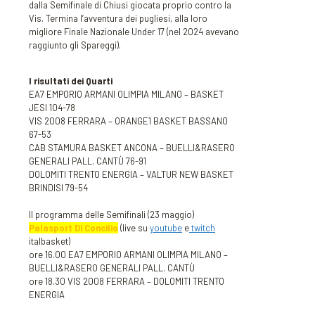
dalla Semifinale di Chiusi giocata proprio contro la
Vis. Termina l’avventura dei pugliesi, alla loro
migliore Finale Nazionale Under 17 (nel 2024 avevano
raggiunto gli Spareggi).
I risultati dei Quarti
EA7 EMPORIO ARMANI OLIMPIA MILANO – BASKET
JESI 104-78
VIS 2008 FERRARA – ORANGE1 BASKET BASSANO
67-53
CAB STAMURA BASKET ANCONA – BUELLI&RASERO
GENERALI PALL. CANTÙ 76-91
DOLOMITI TRENTO ENERGIA – VALTUR NEW BASKET
BRINDISI 79-54
Il programma delle Semifinali (23 maggio)
Palasport Di Concilio
(live su
youtube
e
twitch
italbasket)
ore 16.00 EA7 EMPORIO ARMANI OLIMPIA MILANO –
BUELLI&RASERO GENERALI PALL. CANTÙ
ore 18.30 VIS 2008 FERRARA – DOLOMITI TRENTO
ENERGIA