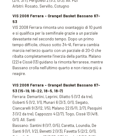
(2/5, 3/7), Pergolesi 2 (1/3, 0/3). All. Pizi
Arbitri: Rosato, Servillo, Cotugno
VIS 2008 Ferrara – Orange1 Basket Bassano 67-
53
VIS 2008 Ferrara rimonta uno svantaggio di 10 punti
e si qualifica per la semifinale grazie a un parziale
devastante nel secondo tempo. Dopo un primo
tempo difficile, chiuso sotto 34-41, Ferrara cambia
marcia nel terzo quarto con un parziale di 20-0 che
ribalta completamente l’inerzia della partita. Malano
(22) e Cissé (13) guidano la rimonta ferrarese, mentre
Bassano crolla nell’ultimo quarto e non riesce più a
reagire.
VIS 2008 Ferrara – Orange1 Basket Bassano 67-
53
(15-19, 16-22, 18-5, 18-7)
Ferrara: Demartini, Leprini, Gliatto 5 (1/3 da tre),
Goberti 5 (1/2, 1/1), Munari 6 (3/3, 0/1), Segato,
Ciancarelli 9 (3/12, 1/5), Malano 22 (5/11, 2/7), Pasquini
3 (1/2 da tre), Cappozzo 4 (2/7), Togo, Cissé 13 (4/8,
0/1). All. Santi
Bassano: Santini 8 (1/7, 0/5), Caretta, Loundia, De
Santi 9 (1/1, 1/2), Benetti 2 (1/3), Favetta 5 (2/2, 0/1),