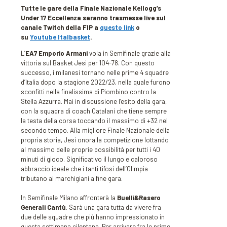
Tutte le gare della Finale Nazionale Kellogg’s
Under 17 Eccellenza saranno trasmesse live sul
canale Twitch della FIP a
questo link
o
su
Youtube Italbasket
.
L’
EA7 Emporio Armani
vola in Semifinale grazie alla
vittoria sul Basket Jesi per 104-78. Con questo
successo, i milanesi tornano nelle prime 4 squadre
d’Italia dopo la stagione 2022/23, nella quale furono
sconfitti nella finalissima di Piombino contro la
Stella Azzurra. Mai in discussione l’esito della gara,
con la squadra di coach Catalani che tiene sempre
la testa della corsa toccando il massimo di +32 nel
secondo tempo. Alla migliore Finale Nazionale della
propria storia, Jesi onora la competizione lottando
al massimo delle proprie possibilità per tutti i 40
minuti di gioco. Significativo il lungo e caloroso
abbraccio ideale che i tanti tifosi dell’Olimpia
tributano ai marchigiani a fine gara.
In Semifinale Milano affronterà la
Buelli&Rasero
Generali Cantù
. Sarà una gara tutta da vivere fra
due delle squadre che più hanno impressionato in
questa settimana cilentana. Per arrivare fra le prime