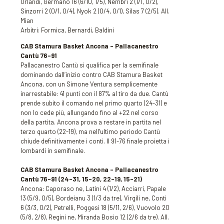
Orlandi, Germano 16 (6/10, 1/5), Nembri 2 (1/1, 0/2),
Sinzorri 2 (0/1, 0/4), Nyok 2 (0/4, 0/1), Silas 7 (2/5). All.
Mian
Arbitri: Formica, Bernardi, Baldini
CAB Stamura Basket Ancona – Pallacanestro
Cantù 76-91
Pallacanestro Cantù si qualifica per la semifinale
dominando dall’inizio contro CAB Stamura Basket
Ancona, con un Simone Ventura semplicemente
inarrestabile: 41 punti con il 87% al tiro da due. Cantù
prende subito il comando nel primo quarto (24-31) e
non lo cede più, allungando fino al +22 nel corso
della partita. Ancona prova a restare in partita nel
terzo quarto (22-19), ma nell’ultimo periodo Cantù
chiude definitivamente i conti. Il 91-76 finale proietta i
lombardi in semifinale.
CAB Stamura Basket Ancona – Pallacanestro
Cantù 76-91 (24-31, 15-20, 22-19, 15-21)
Ancona: Caporaso ne, Latini 4 (1/2), Acciarri, Papale
13 (5/9, 0/5), Bordeianu 3 (1/3 da tre), Virgili ne, Conti
6 (3/3, 0/2), Petrelli, Poggesi 18 (5/11, 2/6), Vuovolo 20
(5/8, 2/8), Regini ne, Miranda Bosio 12 (2/6 da tre). All.