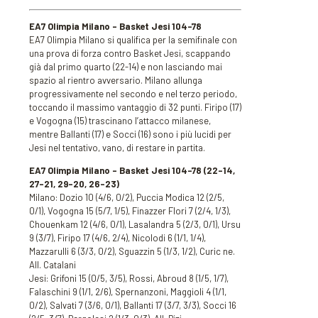
EA7 Olimpia Milano – Basket Jesi 104-78
EA7 Olimpia Milano si qualifica per la semifinale con
una prova di forza contro Basket Jesi, scappando
già dal primo quarto (22-14) e non lasciando mai
spazio al rientro avversario. Milano allunga
progressivamente nel secondo e nel terzo periodo,
toccando il massimo vantaggio di 32 punti. Firipo (17)
e Vogogna (15) trascinano l’attacco milanese,
mentre Ballanti (17) e Socci (16) sono i più lucidi per
Jesi nel tentativo, vano, di restare in partita.
EA7 Olimpia Milano – Basket Jesi 104-78
(22-14,
27-21, 29-20, 26-23)
Milano: Dozio 10 (4/6, 0/2), Puccia Modica 12 (2/5,
0/1), Vogogna 15 (5/7, 1/5), Finazzer Flori 7 (2/4, 1/3),
Chouenkam 12 (4/6, 0/1), Lasalandra 5 (2/3, 0/1), Ursu
9 (3/7), Firipo 17 (4/6, 2/4), Nicolodi 6 (1/1, 1/4),
Mazzarulli 6 (3/3, 0/2), Sguazzin 5 (1/3, 1/2), Curic ne.
All. Catalani
Jesi: Grifoni 15 (0/5, 3/5), Rossi, Abroud 8 (1/5, 1/7),
Falaschini 9 (1/1, 2/6), Spernanzoni, Maggioli 4 (1/1,
0/2), Salvati 7 (3/6, 0/1), Ballanti 17 (3/7, 3/3), Socci 16