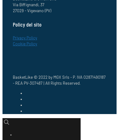
Via Biffignandi, 37
27029 - Vigevano (PV)
Policy del sito
Privacy Policy
Cookie Policy
BasketLike © 2022 by MGX Srls - P. IVA 02871490187
- REA PV-307487 | All Rights Reserved.