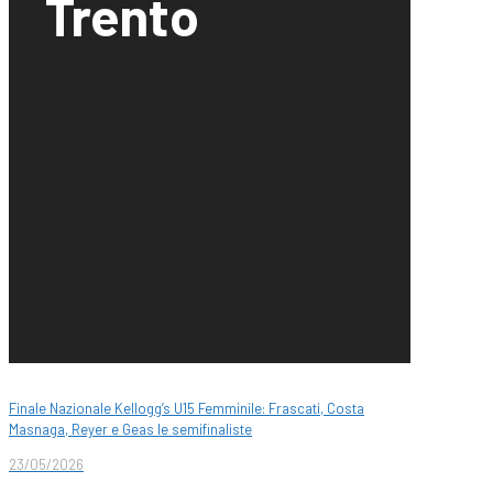
Trento
Finale Nazionale Kellogg’s U15 Femminile: Frascati, Costa
Masnaga, Reyer e Geas le semifinaliste
23/05/2026