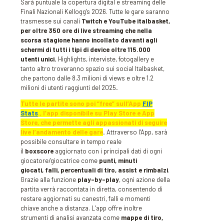
Sarà puntuale la copertura digital e streaming delle
Finali Nazionali Kellogg’s 2026. Tutte le gare saranno
trasmesse sui canali
Twitch e YouTube italbasket,
per oltre 350 ore di live streaming che nella
scorsa stagione hanno incollato davanti agli
schermi di tutti i tipi di device oltre 115.000
utenti unici.
Highlights, interviste, fotogallery e
tanto altro troveranno spazio sui social Italbasket,
che partono dalle 8.3 milioni di views e oltre 1.2
milioni di utenti raggiunti del 2025
.
Tutte le partite sono poi “free” sull’App
FIP
Stats
., l’app disponibile su Play Store e App
Store, che permette agli appassionati di seguire
live l’andamento delle gare
.
Attraverso l’App, sarà
possibile consultare in tempo reale
il
boxscore
aggiornato con i principali dati di ogni
giocatore/giocatrice come
punti, minuti
giocati, falli, percentuali di tiro, assist e rimbalzi
.
Grazie alla funzione
play-by-play
, ogni azione della
partita verrà raccontata in diretta, consentendo di
restare aggiornati su canestri, falli e momenti
chiave anche a distanza. L’app offre inoltre
strumenti di analisi avanzata come
mappe di tiro,