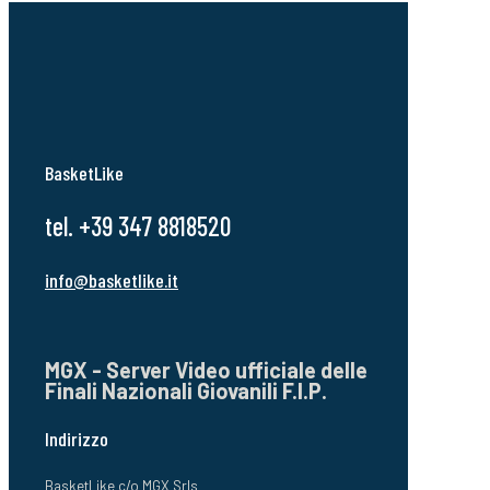
BasketLike
tel. +39 347 8818520
info@basketlike.it
MGX - Server Video ufficiale delle
Finali Nazionali Giovanili F.I.P.
Indirizzo
BasketLike c/o MGX Srls