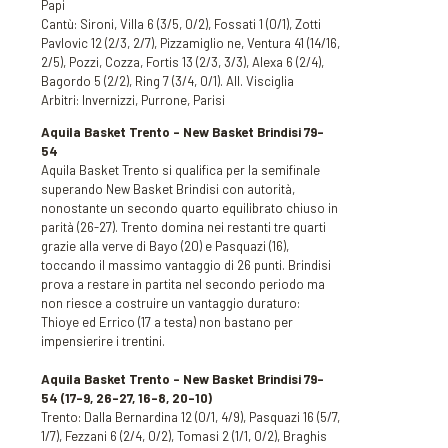
Papi
Cantù: Sironi, Villa 6 (3/5, 0/2), Fossati 1 (0/1), Zotti
Pavlovic 12 (2/3, 2/7), Pizzamiglio ne, Ventura 41 (14/16,
2/5), Pozzi, Cozza, Fortis 13 (2/3, 3/3), Alexa 6 (2/4),
Bagordo 5 (2/2), Ring 7 (3/4, 0/1). All. Visciglia
Arbitri: Invernizzi, Purrone, Parisi
Aquila Basket Trento – New Basket Brindisi 79-
54
Aquila Basket Trento si qualifica per la semifinale
superando New Basket Brindisi con autorità,
nonostante un secondo quarto equilibrato chiuso in
parità (26-27). Trento domina nei restanti tre quarti
grazie alla verve di Bayo (20) e Pasquazi (16),
toccando il massimo vantaggio di 26 punti. Brindisi
prova a restare in partita nel secondo periodo ma
non riesce a costruire un vantaggio duraturo:
Thioye ed Errico (17 a testa) non bastano per
impensierire i trentini.
Aquila Basket Trento – New Basket Brindisi 79-
54 (17-9, 26-27, 16-8, 20-10)
Trento: Dalla Bernardina 12 (0/1, 4/9), Pasquazi 16 (5/7,
1/7), Fezzani 6 (2/4, 0/2), Tomasi 2 (1/1, 0/2), Braghis