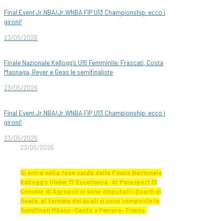
Final Event Jr.NBA/Jr.WNBA FIP U13 Championship: ecco i
gironi!
23/05/2026
Finale Nazionale Kellogg’s U15 Femminile: Frascati, Costa
Masnaga, Reyer e Geas le semifinaliste
23/05/2026
Final Event Jr.NBA/Jr.WNBA FIP U13 Championship: ecco i
gironi!
23/05/2026
23/05/2026
Si entra nella fase calda dell
a Finale Nazionale
Kellogg’s Under 17 Eccellenza. Al Palasport Di
Concilio di Agropoli si sono disputati i Quarti di
finale, al termine dei quali si sono composte le
Semifinali Milano-Cantù e Ferrara-Trento.