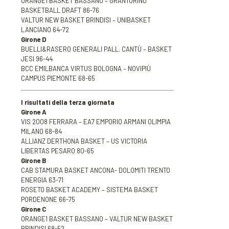
ORANGE1 BASKET BASSANO – GRANTORINO
BASKETBALL DRAFT 86-76
VALTUR NEW BASKET BRINDISI – UNIBASKET
LANCIANO 64-72
Girone D
BUELLI&RASERO GENERALI PALL. CANTÙ – BASKET
JESI 96-44
BCC EMILBANCA VIRTUS BOLOGNA – NOVIPIÙ
CAMPUS PIEMONTE 68-65
I risultati della terza giornata
Girone A
VIS 2008 FERRARA – EA7 EMPORIO ARMANI OLIMPIA
MILANO 68-84
ALLIANZ DERTHONA BASKET – US VICTORIA
LIBERTAS PESARO 80-65
Girone B
CAB STAMURA BASKET ANCONA- DOLOMITI TRENTO
ENERGIA 63-71
ROSETO BASKET ACADEMY – SISTEMA BASKET
PORDENONE 66-75
Girone C
ORANGE1 BASKET BASSANO – VALTUR NEW BASKET
BRINDISI 68-52