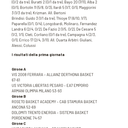
(0/2 da tre), Buratti 2 (0/1 da tre), Bayo 20 (7/11), Alba 2
(0/1), Bortolin 11 (5/8, 0/3), Ilardi 5 (1/7, 0/1), Maggiorini
3 (1/3 da tre), Krizman. All. Bertoni
Brindisi: Guido 3 (1/1 da tre), Thioye 17 (6/10, 1/7),
Paparella (0/1, 0/4), Longobardi, Molinaro, Fernandez
Landra 6 (2/4, 0/2), De Fazio 2 (1/5, 0/2), De Cesare 5
(1/2, 1/1), Cleti, Corliano (0/1 da tre), Campagna 4 (2/3,
0/1), Errico 17 (2/4, 3/11). All. Quarta Arbitri: Giuliani,
Alessi, Colussi
I risultati della prima giornata
Girone A
VIS 2008 FERRARA – ALLIANZ DERTHONA BASKET
67-61
US VICTORIA LIBERTAS PESARO – EA7 EMPORIO
ARMANI OLIMPIA MILANO 53-93
Girone B
ROSETO BASKET ACADEMY – CAB STAMURA BASKET
ANCONA 52-69
DOLOMITI TRENTO ENERGIA – SISTEMA BASKET
PORDENONE 74-57
Girone C