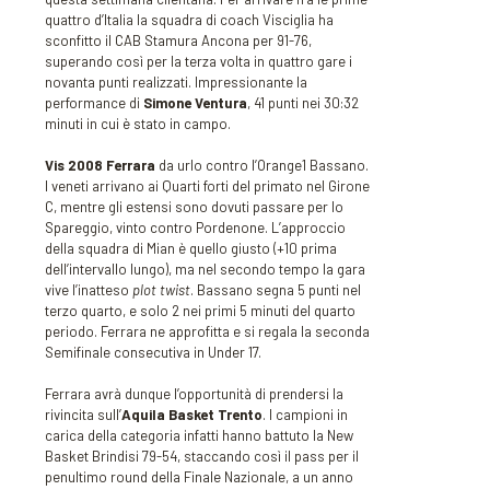
quattro d’Italia la squadra di coach Visciglia ha
sconfitto il CAB Stamura Ancona per 91-76,
superando così per la terza volta in quattro gare i
novanta punti realizzati. Impressionante la
performance di
Simone Ventura
, 41 punti nei 30:32
minuti in cui è stato in campo.
Vis 2008 Ferrara
da urlo contro l’Orange1 Bassano.
I veneti arrivano ai Quarti forti del primato nel Girone
C, mentre gli estensi sono dovuti passare per lo
Spareggio, vinto contro Pordenone. L’approccio
della squadra di Mian è quello giusto (+10 prima
dell’intervallo lungo), ma nel secondo tempo la gara
vive l’inatteso
plot twist
. Bassano segna 5 punti nel
terzo quarto, e solo 2 nei primi 5 minuti del quarto
periodo. Ferrara ne approfitta e si regala la seconda
Semifinale consecutiva in Under 17.
Ferrara avrà dunque l’opportunità di prendersi la
rivincita sull’
Aquila Basket Trento
. I campioni in
carica della categoria infatti hanno battuto la New
Basket Brindisi 79-54, staccando così il pass per il
penultimo round della Finale Nazionale, a un anno