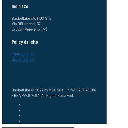
Indirizzo
BasketLike c/o MGX Srls
Via Biffignandi, 37
27029 - Vigevano (PV)
Policy del sito
Privacy Policy
Cookie Policy
BasketLike © 2022 by MGX Srls - P. IVA 02871490187
- REA PV-307487 | All Rights Reserved.