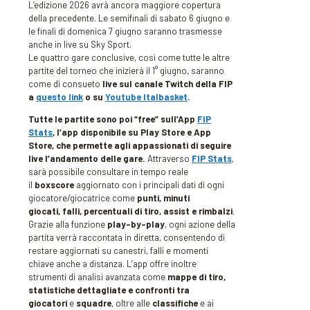
L’edizione 2026 avrà ancora maggiore copertura
della precedente. Le semifinali di sabato 6 giugno e
le finali di domenica 7 giugno saranno trasmesse
anche in live su Sky Sport.
Le quattro gare conclusive, così come tutte le altre
partite del torneo che inizierà il 1° giugno, saranno
come di consueto
live sul canale Twitch della FIP
a
questo link
o su
Youtube Italbasket
.
Tutte le partite sono poi “free” sull’App
FIP
Stats
, l’app disponibile su Play Store e App
Store, che permette agli appassionati di seguire
live l’andamento delle gare.
Attraverso
FIP Stats
,
sarà possibile consultare in tempo reale
il
boxscore
aggiornato con i principali dati di ogni
giocatore/giocatrice come
punti, minuti
giocati, falli, percentuali di tiro, assist e rimbalzi
.
Grazie alla funzione
play-by-play
, ogni azione della
partita verrà raccontata in diretta, consentendo di
restare aggiornati su canestri, falli e momenti
chiave anche a distanza. L’app offre inoltre
strumenti di analisi avanzata come
mappe di tiro,
statistiche dettagliate e confronti tra
giocatori
e
squadre
, oltre alle
classifiche
e ai