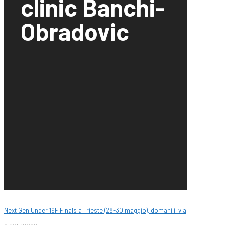
clinic Banchi-
Obradovic
Next Gen Under 19F Finals a Trieste (28-30 maggio), domani il via