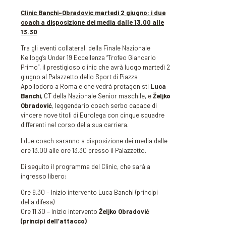
Clinic Banchi-Obradovic martedì 2 giugno: i due
coach a disposizione dei media dalle 13.00 alle
13.30
Tra gli eventi collaterali della Finale Nazionale
Kellogg’s Under 19 Eccellenza “Trofeo Giancarlo
Primo”, il prestigioso clinic che avrà luogo martedì 2
giugno al Palazzetto dello Sport di Piazza
Apollodoro a Roma e che vedrà protagonisti
Luca
Banchi
, CT della Nazionale Senior maschile, e
Željko
Obradović
, leggendario coach serbo capace di
vincere nove titoli di Eurolega con cinque squadre
differenti nel corso della sua carriera.
I due coach saranno a disposizione dei media dalle
ore 13.00 alle ore 13.30 presso il Palazzetto.
Di seguito il programma del Clinic, che sarà a
ingresso libero:
Ore 9.30 – Inizio intervento Luca Banchi (principi
della difesa)
Ore 11.30 – Inizio intervento
Željko Obradović
(principi dell’attacco)