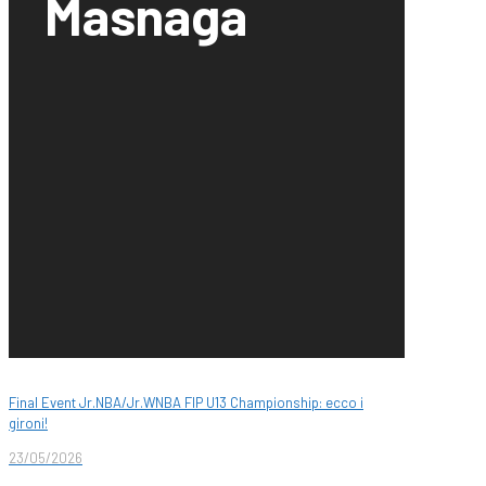
Masnaga
Final Event Jr.NBA/Jr.WNBA FIP U13 Championship: ecco i
gironi!
23/05/2026