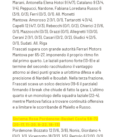
Marani, Antonella Elena Hotoi 9 (4/7), Catalano 9 (3/4,
1/4), Peppucci, Nardone, Fabiana Loredana Russo 6
(3/9, 0/3), Ferri (0/3, 0/1). All. Monetti
Mantova: Amoroso 2 (1/1, 0/1), Tartarotti 4 (1/4),
Capelli 12 (4/7, 0/3), Rebecchi (0/1, 0/2), Chierici 2 (1/6,
0/1), Mazzocchi (0/3), Grazzi (0/1), Allegretti 1 (0/0),
Cerani 2 (1/1, 0/3), Casari (0/2, 0/2), Giudici 4 (2/5,
0/1), Sudati. All. Riga
Frascati supera con grande autorità Ferrari Motors
Mantova per 65‑27, imponendo il proprio ritmo fin
dal primo quarto. Le laziali partono forte (13‑9) e al
termine del secondo racchiudono il vantaggio
attorno ai dieci punti grazie a un’ottima difesa e alla
precisione di Nardelli e Iboudah. Nella terza frazione,
Frascati scava un solco decisivo (19‑6 il parziale)
firmando il break che chiude di fatto la gara. L’ultimo
quarto è un monologo della squadra laziale (22‑4),
mentre Mantova fatica a trovare continuità offensiva
e a limitare le scorribande di Maiello e Russo.
Sistema Rosa Pordenone-Basket Costa 58-72
(20-17, 11-20, 9-22, 18-13)
Pordenone: Bozzato 12 (1/6, 3/8), Nonis, Giordano 4
(0/0, 1/1), Vicenzotto 18 (7/13, 1/5), Bertolo 6 (2/10, 0/1),