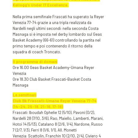
Kellogg’s Under 17 Eccellenza.
Nella prima semifinale Frascati ha superato la Reyer
Venezia 77-74 grazie a una tripla realizzata da
Nardelli negli ultimi secondi: nella seconda Costa
Masnaga si è imposta nel derby lombardo sul Geas
Basket Academy (66-61) controllando la partita nel
primo tempo e poi contenendo il ritorno della
squadra di coach Troncato.
Il programma di domani
Ore 16.00 Geas Basket Academy-Umana Reyer
Venezia
Ore 18.30 Club Basket Frascati-Basket Costa
Masnaga
Le semifinali
Club Bk Frascati-Umana Reyer Venezia 77-74
(14-24, 25-18, 21-16, 17-16)
Frascati: Iboudah Ophelie 12 (5/10), Pavoni (0/2),
Nardelli 28 (7/10, 3/6), Rao, Maiello, Lamberti, Marani,
Hotoi 14 (5/13), Catalano 8 (2/6, 1/4), Nardone, Russo
7 (2/7, 1/3), Ferri 8 (1/6, 1/1), All. Monetti
Venezia: Scattolin, Franchin 10 (2/10, 2/4), Civiero 4