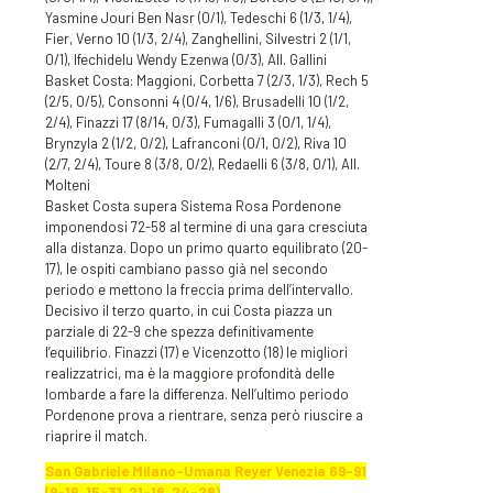
Yasmine Jouri Ben Nasr (0/1), Tedeschi 6 (1/3, 1/4),
Fier, Verno 10 (1/3, 2/4), Zanghellini, Silvestri 2 (1/1,
0/1), Ifechidelu Wendy Ezenwa (0/3), All. Gallini
Basket Costa: Maggioni, Corbetta 7 (2/3, 1/3), Rech 5
(2/5, 0/5), Consonni 4 (0/4, 1/6), Brusadelli 10 (1/2,
2/4), Finazzi 17 (8/14, 0/3), Fumagalli 3 (0/1, 1/4),
Brynzyla 2 (1/2, 0/2), Lafranconi (0/1, 0/2), Riva 10
(2/7, 2/4), Toure 8 (3/8, 0/2), Redaelli 6 (3/8, 0/1), All.
Molteni
Basket Costa supera Sistema Rosa Pordenone
imponendosi 72-58 al termine di una gara cresciuta
alla distanza. Dopo un primo quarto equilibrato (20-
17), le ospiti cambiano passo già nel secondo
periodo e mettono la freccia prima dell’intervallo.
Decisivo il terzo quarto, in cui Costa piazza un
parziale di 22-9 che spezza definitivamente
l’equilibrio. Finazzi (17) e Vicenzotto (18) le migliori
realizzatrici, ma è la maggiore profondità delle
lombarde a fare la differenza. Nell’ultimo periodo
Pordenone prova a rientrare, senza però riuscire a
riaprire il match.
San Gabriele Milano-Umana Reyer Venezia 69-91
(9-16, 15-31, 21-16, 24-28)