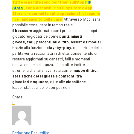
Tutte le partite sono poi “free” sull’App
FIP
Stats
., l’app disponibile su Play Store e App
Store, che permette agli appassionati di seguire
live l’andamento delle gare.
Attraverso l’App, sarà
possibile consultare in tempo reale
il
boxscore
aggiornato con i principali dati di ogni
giocatore/giocatrice come
punti, minuti
giocati, falli, percentuali di tiro, assist e rimbalzi
.
Grazie alla funzione
play-by-play
, ogni azione della
partita verrà raccontata in diretta, consentendo di
restare aggiornati su canestri, falli e momenti
chiave anche a distanza. L’app offre inoltre
strumenti di analisi avanzata come
mappe di tiro,
statistiche dettagliate e confronti tra
giocatori
e
squadre
, oltre alle
classifiche
e ai
leader statistici delle competizioni.
Share
0
Redazione Basketlike