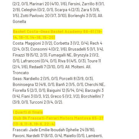
(2/2, 0/1), Marinari 20 (4/10, 1/6), Fersini, Zarrillo 8 (1/1,
2/9), Celeghin (0/2, 0/1), Scarpa 4 (2/3), Zara 5 (1/6,
1/5), Zotti Pavlovic 20 (1/7, 3/10), Borlenghi 3 (1/3), All.
Gonella
Basket Costa-Geas Basket Academy 66-61 (19-
14, 18-11, 14-16, 15-20)
Costa: Maggioni 2 (1/2), Corbetta 3 (1/2, 0/4), Rech 4
(2/4, 0/3), Consonni 4 (0/2, 1/6), Brusadelli 5 (1/1, 1/4),
Finazzi 19 (5/12, 2/3), Fumagalli NE, Brynzyla 2 (1/2,
0/1), Lafranconi (0/4, 0/1), Riva 9 (4/5, 0/3), Toure 11
(2/4, 1/6), Redaelli 7 (3/10, 0/1). All. Molteni. All.
Troncato
Geas: Nardiello 2 (1/5, 0/1), Porcelli 8 (3/9, 0/3),
Boninsegna 12 (4/6, 0/1), Banfi 2 (1/5, 0/1), Cherchi NE,
Fiorella 5 (2/3, 0/1), Baiguini 12 (5/14, 0/4), Barzaghi 3
(1/4), Fiani 3 (0/3, 1/2), Greco 5 (1/2, 1/2), Borchiellini 7
(3/9, 0/1), Turconi 2 (1/4, 0/2).
I Quarti di finale
Club Bk Frascati-Ferrari Motors Mantova 65-27
(13-9, 11-8, 19-6, 22-4)
Frascati: Jade Emilie Iboudah Ophelie 24 (9/16),
Pavoni, Nardelli 17 (6/13, 0/4), Maiello (0/1), Lamberti,