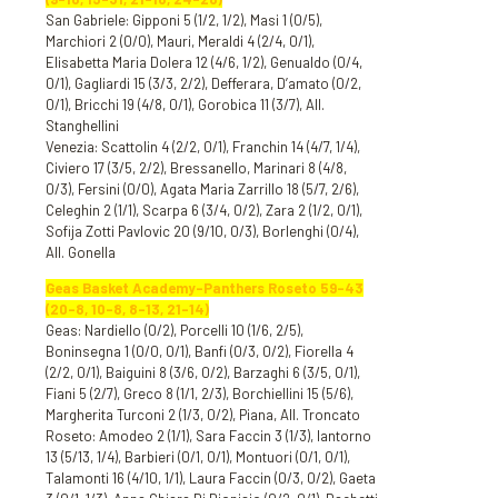
San Gabriele: Gipponi 5 (1/2, 1/2), Masi 1 (0/5),
Marchiori 2 (0/0), Mauri, Meraldi 4 (2/4, 0/1),
Elisabetta Maria Dolera 12 (4/6, 1/2), Genualdo (0/4,
0/1), Gagliardi 15 (3/3, 2/2), Defferara, D’amato (0/2,
0/1), Bricchi 19 (4/8, 0/1), Gorobica 11 (3/7), All.
Stanghellini
Venezia: Scattolin 4 (2/2, 0/1), Franchin 14 (4/7, 1/4),
Civiero 17 (3/5, 2/2), Bressanello, Marinari 8 (4/8,
0/3), Fersini (0/0), Agata Maria Zarrillo 18 (5/7, 2/6),
Celeghin 2 (1/1), Scarpa 6 (3/4, 0/2), Zara 2 (1/2, 0/1),
Sofija Zotti Pavlovic 20 (9/10, 0/3), Borlenghi (0/4),
All. Gonella
Geas Basket Academy-Panthers Roseto 59-43
(20-8, 10-8, 8-13, 21-14)
Geas: Nardiello (0/2), Porcelli 10 (1/6, 2/5),
Boninsegna 1 (0/0, 0/1), Banfi (0/3, 0/2), Fiorella 4
(2/2, 0/1), Baiguini 8 (3/6, 0/2), Barzaghi 6 (3/5, 0/1),
Fiani 5 (2/7), Greco 8 (1/1, 2/3), Borchiellini 15 (5/6),
Margherita Turconi 2 (1/3, 0/2), Piana, All. Troncato
Roseto: Amodeo 2 (1/1), Sara Faccin 3 (1/3), Iantorno
13 (5/13, 1/4), Barbieri (0/1, 0/1), Montuori (0/1, 0/1),
Talamonti 16 (4/10, 1/1), Laura Faccin (0/3, 0/2), Gaeta