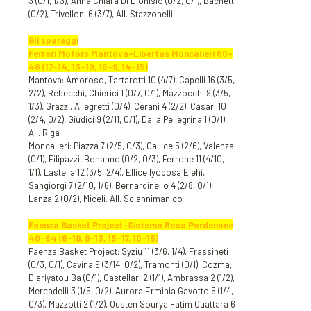
3 (0/1, 1/3), Anna Chiara Di Dionisio (0/2, 0/1), Bachetti
(0/2), Trivelloni 6 (3/7), All. Stazzonelli
Gli spareggi
Ferrari Motors Mantova-Libertas Moncalieri 60-
48 (17-14, 13-10, 16-9, 14-15)
Mantova: Amoroso, Tartarotti 10 (4/7), Capelli 16 (3/5,
2/2), Rebecchi, Chierici 1 (0/7, 0/1), Mazzocchi 9 (3/5,
1/3), Grazzi, Allegretti (0/4), Cerani 4 (2/2), Casari 10
(2/4, 0/2), Giudici 9 (2/11, 0/1), Dalla Pellegrina 1 (0/1).
All. Riga
Moncalieri: Piazza 7 (2/5, 0/3), Gallice 5 (2/6), Valenza
(0/1), Filipazzi, Bonanno (0/2, 0/3), Ferrone 11 (4/10,
1/1), Lastella 12 (3/5, 2/4), Ellice Iyobosa Efehi,
Sangiorgi 7 (2/10, 1/6), Bernardinello 4 (2/8, 0/1),
Lanza 2 (0/2), Miceli. All. Sciannimanico
Faenza Basket Project-Sistema Rosa Pordenone
40-64 (6-19, 9-13, 15-17, 10-15)
Faenza Basket Project: Syziu 11 (3/6, 1/4), Frassineti
(0/3, 0/1), Cavina 9 (3/14, 0/2), Tramonti (0/1), Cozma,
Diariyatou Ba (0/1), Castellari 2 (1/1), Ambrassa 2 (1/2),
Mercadelli 3 (1/5, 0/2), Aurora Erminia Gavotto 5 (1/4,
0/3), Mazzotti 2 (1/2), Ousten Sourya Fatim Ouattara 6