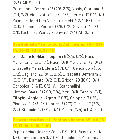
(2/6), All. Seletti
Pordenone: Bozzato 15 (2/6, 3/5), Nonis, Giordano 7
(0/1, 2/2), Vicenzotto 10 (3/9, 1/2), Bertolo 10 (1/7, 0/1),
Yasmine Jouri Ben Nasr, Tedeschi 7 (2/4, 1/5), Fier
(0/1), Biscontin, Verno 4 (2/6, 0/2), Silvestri 4 (2/3,
0/1), Ifechidelu Wendy Ezenwa 7 (2/4), All. Gallini
San Gabriele Milano-Jolly Acli Livorno 76-49 (7-
14, 21-12, 23-5, 25-18)
San Gabriele Milano: Gipponi 5 (2/5, 0/2), Masi,
Marchiori 3 (0/0, 1/1), Mauri (0/1), Meraldi 2 (1/2, 0/2),
Elisabetta Maria Dolera 2 (1/1, 0/1), Genualdo 3 (1/5,
0/2), Gagliardi 22 (8/10, 2/3), Elisabetta Defferara 3
(0/0, 1/1), D’amato (0/2, 0/1), Bricchi 20 (10/18, 0/1),
Gorobica 16 (7/13, 0/2). All. Stanghellini
Livorno: Gnesi 9 (2/10, 0/4), Mori (0/1), Cennini (0/1),
Filippini, Angiolini, Agretti 2 (1/5), Galoppini 7 (1/2),
Piscozzi 4 (2/3, 0/1), Lorieri 5 (2/7), Corsini 10 (2/6,
2/2), Stefanini 12 (6/12, 0/4), Masini (0/4). All. Agretti
Peperoncino Basket-Panthers Roseto 45-49 (15-
13, 17-10, 4-16, 9-10)
Peperoncino Basket: Zani 2 (1/1, 0/1), Passaro 6 (0/1,
1/4), Tomassone 4 (1/7, 0/4), Lucchese, Marcone,