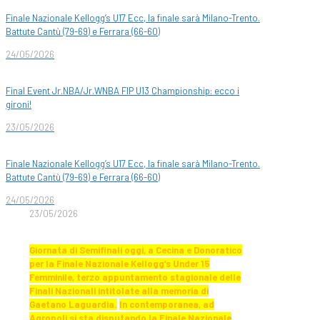
Finale Nazionale Kellogg’s U17 Ecc, la finale sarà Milano-Trento.
Battute Cantù (79-69) e Ferrara (66-60)
24/05/2026
Final Event Jr.NBA/Jr.WNBA FIP U13 Championship: ecco i
gironi!
23/05/2026
Finale Nazionale Kellogg’s U17 Ecc, la finale sarà Milano-Trento.
Battute Cantù (79-69) e Ferrara (66-60)
24/05/2026
23/05/2026
Giornata di Semifinali oggi, a Cecina e Donoratico
per la Finale Nazionale Kellogg’s Under 15
Femminile, terzo appuntamento stagionale delle
Finali Nazionali intitolate alla memoria di
Gaetano Laguardia.
In contemporanea, ad
Agropoli si sta disputando la Finale Nazionale