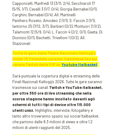
Capponcelli, Manfredi 13 (3/11, 2/4), Secchiaroli 17
(5/15, 1/7), Cavalli 3 (1/7, 0/4), Giorgia Bernabei (0/1),
Carghini, Bernabei (0/4). All. Martinelli
Panthers Roseto: Amodeo 2 (1/1), S. Faccin 2 (1/1),
Iantorno 25 (7/12, 3/7), Barbieri (0/2), Montuori 3 (1/2),
Talamonti 12 (5/9, 0/4), L. Faccin 4 (2/2, 0/1), Gaeta, Di
Dionisio (0/1), Bachetti, Trivelloni 1 (0/2), All.
Stazzonati
Tutte le gare della Finale Nazionale Kellogg’s
Under 15 Femminile saranno trasmesse live sul
canale Twitch della FIP su
Youtube Italbasket
.
Sarà puntuale la copertura digital e streaming delle
Finali Nazionali Kellogg’s 2026. Tutte le gare saranno
trasmesse sui canali
Twitch e YouTube italbasket,
per oltre 350 ore di live streaming che nella
scorsa stagione hanno incollato davanti agli
schermi di tutti i tipi di device oltre 115.000
utenti unici.
Highlights, interviste, fotogallery e
tanto altro troveranno spazio sui social Italbasket,
che partono dalle 8.3 milioni di views e oltre 1.2
milioni di utenti raggiunti del 2025
.