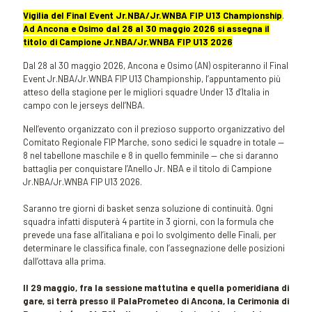
Vigilia del Final Event Jr.NBA/Jr.WNBA FIP U13 Championship
.
Ad Ancona e Osimo dal 28 al 30 maggio 2026 si assegna il
titolo di Campione Jr.NBA/Jr.WNBA FIP U13 2026
Dal 28 al 30 maggio 2026, Ancona e Osimo (AN) ospiteranno il Final
Event Jr.NBA/Jr.WNBA FIP U13 Championship, l’appuntamento più
atteso della stagione per le migliori squadre Under 13 d’Italia in
campo con le jerseys dell’NBA.
Nell’evento organizzato con il prezioso supporto organizzativo del
Comitato Regionale FIP Marche, sono sedici le squadre in totale —
8 nel tabellone maschile e 8 in quello femminile — che si daranno
battaglia per conquistare l’Anello Jr. NBA e il titolo di Campione
Jr.NBA/Jr.WNBA FIP U13 2026.
Saranno tre giorni di basket senza soluzione di continuità. Ogni
squadra infatti disputerà 4 partite in 3 giorni, con la formula che
prevede una fase all’italiana e poi lo svolgimento delle Finali, per
determinare le classifica finale, con l’assegnazione delle posizioni
dall’ottava alla prima.
Il 29 maggio, fra la sessione mattutina e quella pomeridiana di
gare, si terrà presso il PalaPrometeo di Ancona, la Cerimonia di