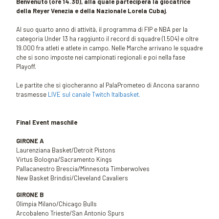
Benvenuto (ore 14.30), alla quale parteciperà la giocatrice
della Reyer Venezia e della Nazionale Lorela Cubaj
.
Al suo quarto anno di attività, il programma di FIP e NBA per la
categoria Under 13 ha raggiunto il record di squadre (1.504) e oltre
19.000 fra atleti e atlete in campo. Nelle Marche arrivano le squadre
che si sono imposte nei campionati regionali e poi nella fase
Playoff.
Le partite che si giocheranno al PalaPrometeo di Ancona saranno
trasmesse
LIVE sul canale Twitch Italbasket.
Final Event maschile
GIRONE A
Laurenziana Basket/Detroit Pistons
Virtus Bologna/Sacramento Kings
Pallacanestro Brescia/Minnesota Timberwolves
New Basket Brindisi/Cleveland Cavaliers
GIRONE B
Olimpia Milano/Chicago Bulls
Arcobaleno Trieste/San Antonio Spurs