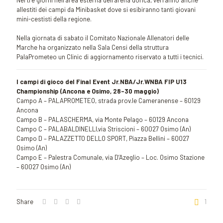
Nei tre giorni nell’area esterna dell’arena dorica, verranno anche
allestiti dei campi da Minibasket dove si esibiranno tanti giovani
mini-cestisti della regione.
Nella giornata di sabato il Comitato Nazionale Allenatori delle
Marche ha organizzato nella Sala Censi della struttura
PalaPrometeo un Clinic di aggiornamento riservato a tutti i tecnici.
I campi di gioco del Final Event Jr.NBA/Jr.WNBA FIP U13
Championship (Ancona e Osimo, 28-30 maggio)
Campo A – PALAPROMETEO, strada prov.le Cameranense – 60129
Ancona
Campo B – PALASCHERMA, via Monte Pelago – 60129 Ancona
Campo C – PALABALDINELLI,via Striscioni – 60027 Osimo (An)
Campo D – PALAZZETTO DELLO SPORT, Piazza Bellini – 60027
Osimo (An)
Campo E – Palestra Comunale, via D’Azeglio – Loc. Osimo Stazione
– 60027 Osimo (An)
Share
1