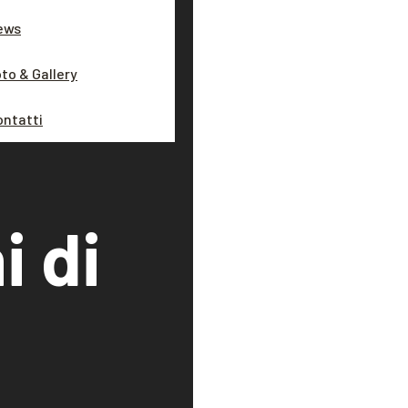
ews
to & Gallery
ontatti
i di