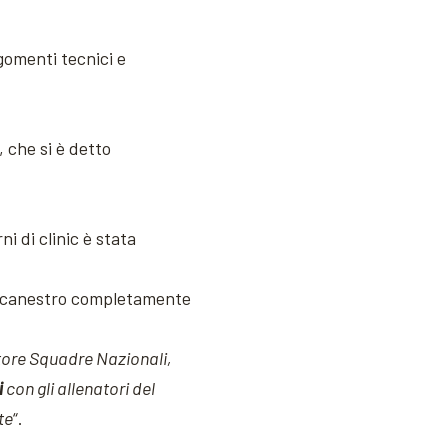
rgomenti tecnici e
, che si è detto
i di clinic è stata
llacanestro completamente
ettore Squadre Nazionali,
i
con gli allenatori del
te
“.