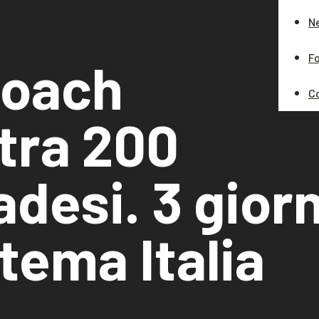
N
Fo
coach
C
tra 200
desi. 3 giorn
stema Italia