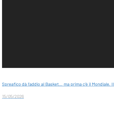
Spreafico dà l’addio al Basket… ma prima c’è il Mondiale. I
15/05/2026