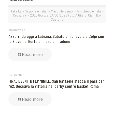
Italia Italy Nazionale Italiana Maschile Senior - Amichevole Italia -
Croazia FIP 2026 Gorizia, 24/06/2026 Foto A.Gilardi Ciamillo-
Castoria
25/06/2026
Azzurri da oggi a Lubiana. Sabato amichevole a Celje con
la Slovenia. Bortolani lascia il raduno
Read more
21/06/2026
FINAL EVENT B FEMMINILE. San Raffaele stacca il pass per
l’A2. Decisiva la vittoria nel derby contro Basket Roma
Read more