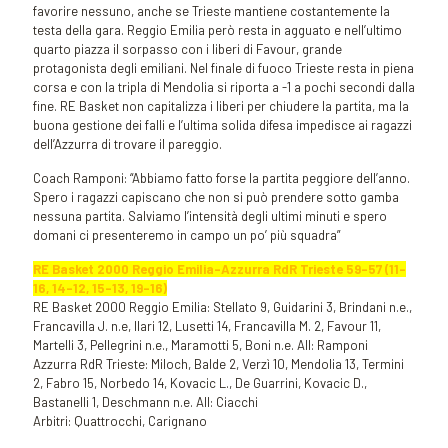
favorire nessuno, anche se Trieste mantiene costantemente la
testa della gara. Reggio Emilia però resta in agguato e nell’ultimo
quarto piazza il sorpasso con i liberi di Favour, grande
protagonista degli emiliani. Nel finale di fuoco Trieste resta in piena
corsa e con la tripla di Mendolia si riporta a -1 a pochi secondi dalla
fine. RE Basket non capitalizza i liberi per chiudere la partita, ma la
buona gestione dei falli e l’ultima solida difesa impedisce ai ragazzi
dell’Azzurra di trovare il pareggio.
Coach Ramponi: “Abbiamo fatto forse la partita peggiore dell’anno.
Spero i ragazzi capiscano che non si può prendere sotto gamba
nessuna partita. Salviamo l’intensità degli ultimi minuti e spero
domani ci presenteremo in campo un po’ più squadra”
RE Basket 2000 Reggio Emilia-Azzurra RdR Trieste 59-57
(11-
16, 14-12, 15-13, 19-16)
RE Basket 2000 Reggio Emilia: Stellato 9, Guidarini 3, Brindani n.e.,
Francavilla J. n.e, Ilari 12, Lusetti 14, Francavilla M. 2, Favour 11,
Martelli 3, Pellegrini n.e., Maramotti 5, Boni n.e. All: Ramponi
Azzurra RdR Trieste: Miloch, Balde 2, Verzì 10, Mendolia 13, Termini
2, Fabro 15, Norbedo 14, Kovacic L., De Guarrini, Kovacic D.,
Bastanelli 1, Deschmann n.e. All: Ciacchi
Arbitri: Quattrocchi, Carignano