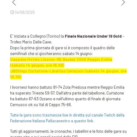
14/06/2025
E’ iniziata a Collegno (Torino) la
Finale Nazionale Under 19 Gold
–
Trofeo Mario Delle Cave.
Dopo la prima giornata di gare si è composto il quadro delle
semifinali che si giocheranno sabato 14 giugno:
Uappala Hotels Livorno-RE Basket 2000 Reggio Emilia
(sabato 14 giugno, ore 16.00)
JBStings Curtatone-Libertas Cernusco (sabato 14 giugno, ore
18.30)
I livornesi hanno battuto 81-74 Zola Predosa mentre Reggio Emilia
ha superato Trieste 59-57. Dall’altra parte del tabellone, Curtatone
ha battuto 67-63 Ozzano e nell’ultimo quarto di finale di giornata
Cernusco ok su Val di Ceppo 75-66.
Tutte le gare sono trasmesse live in diretta sul canale Twitch della
Federazione Italiana Pallacanestro a questo link
.
Tutti gli aggiornamenti, le cronache, i tabellini e le foto delle gare su