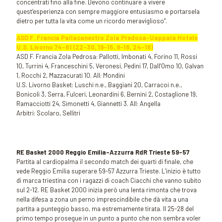
concentrati fino alla fine. Devono continuare a vivere
quest’esperienza con sempre maggiore entusiasmo e portarsela
dietro per tutta la vita come un ricordo meraviglioso”.
ASD F. Francia Pallacanestro Zola Predosa-Uappala Hotels
U.S. Livorno 74-81 (22-30, 19-15, 9-18, 24-18)
ASD F. Francia Zola Pedrosa: Pallotti, Imbonati 4, Forino 11, Rossi
10, Turrini 4, Franceschini 5, Veronesi, Pedini 17, Dall’Omo 10, Galvan
1, Rocchi 2, Mazzacurati 10. All: Mondini
U.S. Livorno Basket: Luschi n.e., Baggiani 20, Carracoi n.e.,
Bonicoli 3, Serra, Fulceri, Leonardini 6, Bernini 2, Costaglione 19,
Ramacciotti 24, Simonetti 4, Giannetti 3. All: Angella
Arbitri: Scolaro, Sellitri
RE Basket 2000 Reggio Emilia-Azzurra RdR Trieste 59-57
Partita al cardiopalma il secondo match dei quarti di finale, che
vede Reggio Emilia superare 59-57 Azzurra Trieste. L’inizio è tutto
di marca triestina con i ragazzi di coach Ciacchi che vanno subito
sul 2-12. RE Basket 2000 inizia però una lenta rimonta che trova
nella difesa a zona un perno imprescindibile che dà vita a una
partita a punteggio basso, ma estremamente tirata. Il 25-28 del
primo tempo prosegue in un punto a punto che non sembra voler