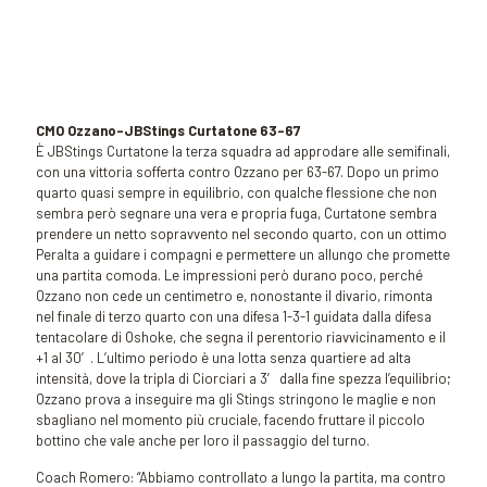
CMO Ozzano-JBStings Curtatone
63-67
È JBStings Curtatone la terza squadra ad approdare alle semifinali,
con una vittoria sofferta contro Ozzano per 63-67. Dopo un primo
quarto quasi sempre in equilibrio, con qualche flessione che non
sembra però segnare una vera e propria fuga, Curtatone sembra
prendere un netto sopravvento nel secondo quarto, con un ottimo
Peralta a guidare i compagni e permettere un allungo che promette
una partita comoda. Le impressioni però durano poco, perché
Ozzano non cede un centimetro e, nonostante il divario, rimonta
nel finale di terzo quarto con una difesa 1-3-1 guidata dalla difesa
tentacolare di Oshoke, che segna il perentorio riavvicinamento e il
+1 al 30′. L’ultimo periodo è una lotta senza quartiere ad alta
intensità, dove la tripla di Ciorciari a 3′ dalla fine spezza l’equilibrio;
Ozzano prova a inseguire ma gli Stings stringono le maglie e non
sbagliano nel momento più cruciale, facendo fruttare il piccolo
bottino che vale anche per loro il passaggio del turno.
Coach Romero: “Abbiamo controllato a lungo la partita, ma contro