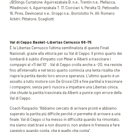
JBStings Curtatone: Aguirrezabala B. n.e., Trentin n.e., Mellacca,
Miladinovic 4, Aguirrezabala T. 17, Ciorciari 4, Peralta 12, Pettovello
16, Pires, Devincenzi n.e., Groppi n.e., Bortolotto 14. All: Romero
Arbitri: Pittatore, Scagliotti
Val di Ceppo Basket-Libertas Cernusco
66-75
È la Libertas Cernusco l’ultima semifinalista di queste Finali
Nazionali, grazie alla vittoria per su Val di Ceppo. Il primo quarto dei
lombardi è subito d’impatto con Meier e Alberti a trascinare i
compagni al +11 del 10′. Val di Ceppo crolla anche a -20, ma resiste
fino all’intervallo e nel terzo quarto comincia una lenta risalita che
riapre la partita dando loro ancora speranza. L’ultimo quarto è un
assalto a tutto motore con De Grossi (29 a fine partita) a trascinare
i compagnni, senza però riuscira a impattare una Libertas cinica,
che chiude la partita trascinata da Alberti a punire ogni errore della
Val di Ceppo.
Coach Raspaolo: “Abbiamo cercato di arrivare pronti e abbiamo
superato la partita più difficile perché ci permette di arrivare a una
finale. Val di Ceppo ci ha messo in difficoltà quando ha rimontato,
ma siamo stati bravi a non disunirci, non andare in frenesia e fare
canestro quando conta, che è quello che conta”.