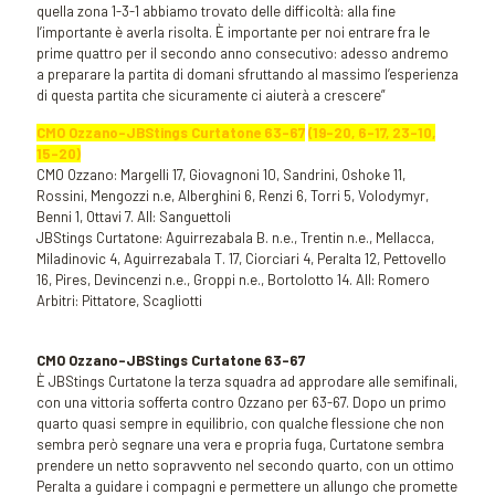
quella zona 1-3-1 abbiamo trovato delle difficoltà: alla fine
l’importante è averla risolta. È importante per noi entrare fra le
prime quattro per il secondo anno consecutivo: adesso andremo
a preparare la partita di domani sfruttando al massimo l’esperienza
di questa partita che sicuramente ci aiuterà a crescere”
CMO Ozzano-JBStings Curtatone
63-67
(19-20, 6-17, 23-10,
15-20)
CMO Ozzano: Margelli 17, Giovagnoni 10, Sandrini, Oshoke 11,
Rossini, Mengozzi n.e, Alberghini 6, Renzi 6, Torri 5, Volodymyr,
Benni 1, Ottavi 7. All: Sanguettoli
JBStings Curtatone: Aguirrezabala B. n.e., Trentin n.e., Mellacca,
Miladinovic 4, Aguirrezabala T. 17, Ciorciari 4, Peralta 12, Pettovello
16, Pires, Devincenzi n.e., Groppi n.e., Bortolotto 14. All: Romero
Arbitri: Pittatore, Scagliotti
CMO Ozzano-JBStings Curtatone
63-67
È JBStings Curtatone la terza squadra ad approdare alle semifinali,
con una vittoria sofferta contro Ozzano per 63-67. Dopo un primo
quarto quasi sempre in equilibrio, con qualche flessione che non
sembra però segnare una vera e propria fuga, Curtatone sembra
prendere un netto sopravvento nel secondo quarto, con un ottimo
Peralta a guidare i compagni e permettere un allungo che promette