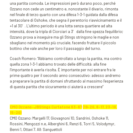
una partita comoda. Le impressioni però durano poco, perché
Ozzano non cede un centimetro e, nonostante il divario, rimonta
nel finale di terzo quarto con una difesa 1-3-1 guidata dalla difesa
tentacolare di Oshoke, che segna il perentorio riavvicinamento e il
+1 al 30′. L’ultimo periodo è una lotta senza quartiere ad alta
intensità, dove la tripla di Ciorciari a 3′ dalla fine spezza l’equilibrio;
Ozzano prova a inseguire ma gli Stings stringono le maglie e non
sbagliano nel momento più cruciale, facendo fruttare il piccolo
bottino che vale anche per loro il passaggio del turno.
Coach Romero: “Abbiamo controllato a lungo la partita, ma contro
quella zona 1-3-1 abbiamo trovato delle difficoltà: alla fine
l’importante è averla risolta. È importante per noi entrare fra le
prime quattro per il secondo anno consecutivo: adesso andremo
a preparare la partita di domani sfruttando al massimo l’esperienza
di questa partita che sicuramente ci aiuterà a crescere”
CMO Ozzano-JBStings Curtatone
63-67
(19-20, 6-17, 23-10,
15-20)
CMO Ozzano: Margelli 17, Giovagnoni 10, Sandrini, Oshoke 11,
Rossini, Mengozzi n.e, Alberghini 6, Renzi 6, Torri 5, Volodymyr,
Benni 1, Ottavi 7. All: Sanguettoli