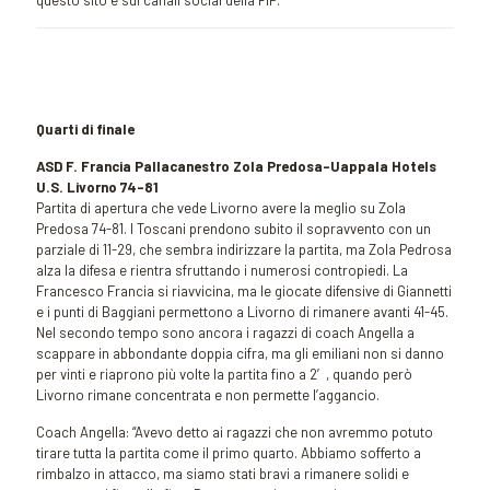
questo sito e sui canali social della FIP.
Quarti di finale
ASD F. Francia Pallacanestro Zola Predosa-Uappala Hotels
U.S. Livorno 74-81
Partita di apertura che vede Livorno avere la meglio su Zola
Predosa 74-81. I Toscani prendono subito il sopravvento con un
parziale di 11-29, che sembra indirizzare la partita, ma Zola Pedrosa
alza la difesa e rientra sfruttando i numerosi contropiedi. La
Francesco Francia si riavvicina, ma le giocate difensive di Giannetti
e i punti di Baggiani permettono a Livorno di rimanere avanti 41-45.
Nel secondo tempo sono ancora i ragazzi di coach Angella a
scappare in abbondante doppia cifra, ma gli emiliani non si danno
per vinti e riaprono più volte la partita fino a 2′, quando però
Livorno rimane concentrata e non permette l’aggancio.
Coach Angella: “Avevo detto ai ragazzi che non avremmo potuto
tirare tutta la partita come il primo quarto. Abbiamo sofferto a
rimbalzo in attacco, ma siamo stati bravi a rimanere solidi e