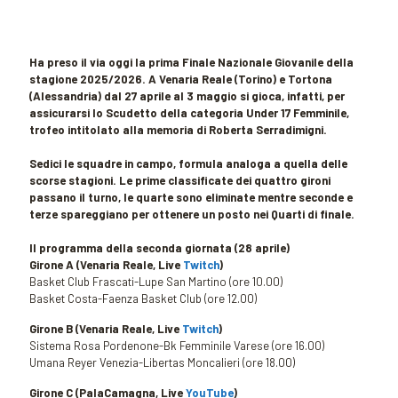
Ha preso il via oggi la prima Finale Nazionale Giovanile della
stagione 2025/2026. A Venaria Reale (Torino) e Tortona
(Alessandria) dal 27 aprile al 3 maggio si gioca, infatti, per
assicurarsi lo Scudetto della categoria Under 17 Femminile,
trofeo intitolato alla memoria di Roberta Serradimigni.
Sedici le squadre in campo, formula analoga a quella delle
scorse stagioni. Le prime classificate dei quattro gironi
passano il turno, le quarte sono eliminate mentre seconde e
terze spareggiano per ottenere un posto nei Quarti di finale.
Il programma della seconda giornata (28 aprile)
Girone A (Venaria Reale, Live
Twitch
)
Basket Club Frascati-Lupe San Martino (ore 10.00)
Basket Costa-Faenza Basket Club (ore 12.00)
Girone B (Venaria Reale, Live
Twitch
)
Sistema Rosa Pordenone-Bk Femminile Varese (ore 16.00)
Umana Reyer Venezia-Libertas Moncalieri (ore 18.00)
Girone C (PalaCamagna, Live
YouTube
)