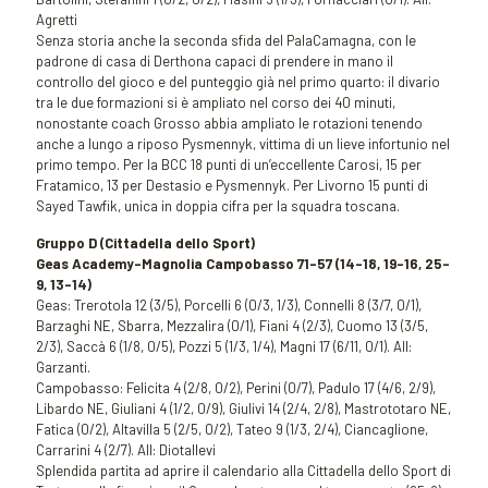
Agretti
Senza storia anche la seconda sfida del PalaCamagna, con le
padrone di casa di Derthona capaci di prendere in mano il
controllo del gioco e del punteggio già nel primo quarto: il divario
tra le due formazioni si è ampliato nel corso dei 40 minuti,
nonostante coach Grosso abbia ampliato le rotazioni tenendo
anche a lungo a riposo Pysmennyk, vittima di un lieve infortunio nel
primo tempo. Per la BCC 18 punti di un’eccellente Carosi, 15 per
Fratamico, 13 per Destasio e Pysmennyk. Per Livorno 15 punti di
Sayed Tawfik, unica in doppia cifra per la squadra toscana.
Gruppo D
(Cittadella dello Sport)
Geas Academy-Magnolia Campobasso 71-57 (14-18, 19-16, 25-
9, 13-14)
Geas: Trerotola 12 (3/5), Porcelli 6 (0/3, 1/3), Connelli 8 (3/7, 0/1),
Barzaghi NE, Sbarra, Mezzalira (0/1), Fiani 4 (2/3), Cuomo 13 (3/5,
2/3), Saccà 6 (1/8, 0/5), Pozzi 5 (1/3, 1/4), Magni 17 (6/11, 0/1). All:
Garzanti.
Campobasso: Felicita 4 (2/8, 0/2), Perini (0/7), Padulo 17 (4/6, 2/9),
Libardo NE, Giuliani 4 (1/2, 0/9), Giulivi 14 (2/4, 2/8), Mastrototaro NE,
Fatica (0/2), Altavilla 5 (2/5, 0/2), Tateo 9 (1/3, 2/4), Ciancaglione,
Carrarini 4 (2/7). All: Diotallevi
Splendida partita ad aprire il calendario alla Cittadella dello Sport di