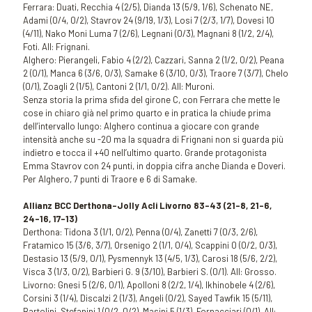
Ferrara: Duati, Recchia 4 (2/5), Dianda 13 (5/9, 1/6), Schenato NE,
Adami (0/4, 0/2), Stavrov 24 (9/19, 1/3), Losi 7 (2/3, 1/7), Dovesi 10
(4/11), Nako Moni Luma 7 (2/6), Legnani (0/3), Magnani 8 (1/2, 2/4),
Foti. All: Frignani.
Alghero: Pierangeli, Fabio 4 (2/2), Cazzari, Sanna 2 (1/2, 0/2), Peana
2 (0/1), Manca 6 (3/6, 0/3), Samake 6 (3/10, 0/3), Traore 7 (3/7), Chelo
(0/1), Zoagli 2 (1/5), Cantoni 2 (1/1, 0/2). All: Muroni.
Senza storia la prima sfida del girone C, con Ferrara che mette le
cose in chiaro già nel primo quarto e in pratica la chiude prima
dell’intervallo lungo: Alghero continua a giocare con grande
intensità anche su -20 ma la squadra di Frignani non si guarda più
indietro e tocca il +40 nell’ultimo quarto. Grande protagonista
Emma Stavrov con 24 punti, in doppia cifra anche Dianda e Doveri.
Per Alghero, 7 punti di Traore e 6 di Samake.
Allianz BCC Derthona-Jolly Acli Livorno 83-43 (21-8, 21-6,
24-16, 17-13)
Derthona: Tidona 3 (1/1, 0/2), Penna (0/4), Zanetti 7 (0/3, 2/6),
Fratamico 15 (3/6, 3/7), Orsenigo 2 (1/1, 0/4), Scappini 0 (0/2, 0/3),
Destasio 13 (5/9, 0/1), Pysmennyk 13 (4/5, 1/3), Carosi 18 (5/6, 2/2),
Visca 3 (1/3, 0/2), Barbieri G. 9 (3/10), Barbieri S. (0/1). All: Grosso.
Livorno: Gnesi 5 (2/6, 0/1), Apolloni 8 (2/2, 1/4), Ikhinobele 4 (2/6),
Corsini 3 (1/4), Discalzi 2 (1/3), Angeli (0/2), Sayed Tawfik 15 (5/11),
Bartolini, Stefanini 1 (0/2, 0/2), Masini 5 (1/3), Fornacciari (0/1). All: