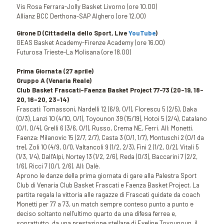
Vis Rosa Ferrara-Jolly Basket Livorno (ore 10.00)
Allianz BCC Derthona-SAP Alghero (ore 12.00)
Girone D (Cittadella dello Sport, Live
YouTube
)
GEAS Basket Academy-Firenze Academy (ore 16.00)
Futurosa Trieste-La Molisana (ore 18.00)
Prima Giornata (27 aprile)
Gruppo A (Venaria Reale)
Club Basket Frascati-Faenza Basket Project 77-73 (20-19, 18-
20, 16-20, 23-14)
Frascati: Tomassoni, Nardelli 12 (6/9, 0/1), Florescu 5 (2/5), Daka
(0/3), Lanzi 10 (4/10, 0/1), Toyounon 39 (15/19), Hotoi 5 (2/4), Catalano
(0/1, 0/4), Grelli 6 (3/6, 0/1), Russo, Crema NE, Ferri. All: Monetti.
Faenza: Milanovic 15 (2/7, 2/7), Casta 3 (0/1, 1/7), Montuschi 2 (0/1 da
tre), Zoli 10 (4/9, 0/1), Valtancoli 9 (1/2, 2/3), Fini 2 (1/2, 0/2), Vitali 5
(1/3, 1/4), Dall’Alpi, Nortey 13 (1/2, 2/6), Reda (0/3), Baccarini 7 (2/2,
1/6), Ricci 7 (0/1, 2/6). All: Dalè.
Aprono le danze della prima giornata di gare alla Palestra Sport
Club di Venaria Club Basket Frascati e Faenza Basket Project. La
partita regala la vittoria alle ragazze di Frascati guidate da coach
Monetti per 77 a 73, un match sempre conteso punto a punto e
deciso soltanto nell’ultimo quarto da una difesa ferrea e,
soprattutto, da una prestazione stellare di Eveline Toyounoun, il