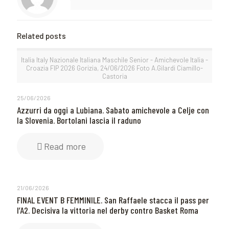
Related posts
Italia Italy Nazionale Italiana Maschile Senior - Amichevole Italia -
Croazia FIP 2026 Gorizia, 24/06/2026 Foto A.Gilardi Ciamillo-
Castoria
25/06/2026
Azzurri da oggi a Lubiana. Sabato amichevole a Celje con
la Slovenia. Bortolani lascia il raduno
Read more
21/06/2026
FINAL EVENT B FEMMINILE. San Raffaele stacca il pass per
l’A2. Decisiva la vittoria nel derby contro Basket Roma