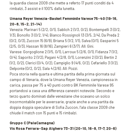
la guardia classe 2009 che mette a referto 17 punti conditi da 4
rimbalzi, 3 assist e il 100% dalla lunetta.
Umana Reyer Venezia-Basket Femminile Varese 75-40 (19-16,
20-8, 15-2, 21-14)
Venezia: Marinari 5 (2/2, 0/1), Sablich 2 (1/3, 0/2), Bontempelli 3 (0/2,
1/3), Bonollo 3 (0/2, 1/4), Bianco Rossignoli 13 (3/5, 2/4), Da Preda 2
(0/2, 0/3), Zuccon 15 (6/9), Briana 5 (1/2, 1/1), Salva (0/1), Gasparini 5
(2/5, 0/3), Hassan 16 (8/16), Zampieri 6 (3/7). All: Gini.
Varese: Gorgoglione 2 (1/5, 0/1), Larroux 5 (2/6, 0/1), Fidanza 7 (1/2,
0/4), Saporito 2 (1/2), Pagani 4 (2/8, 0/1), Lorenzini 2 (0/2), Bertin 2
(1/2, 0/2), Clerici (0/4, 0/2), Campiglio 9 (4/6, 0/2), Cefariello 3 (1/2),
Delponte (0/2, 0/2), Sala 4 (2/6). All: Pozzi.
Poca storia nella quarta e ultima partita della prima giornata sul
campo di Venaria, dove la Umana Reyer Venezia, campionessa in
carica, passa per 75 a 40 punti contro BK Femminile Varese 95
portandosi a casa una differenza canestri notevole. Secondo e
terzo quarto dominati dalle veneziane che scavano un solco
insormontabile per le avversarie, grazie anche a una partita da
doppia doppia speculare di Sofia Zuccon, l’ala classe 2009 che
chiude il match con 15 punti e 15 rimbalzi.
Gruppo C (PalaCamagna)
Vis Rosa Ferrara-Sap Alghero 73-31 (20-10, 16-8, 17-7, 20-6)