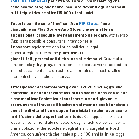
Youtube Italbasket
per oltre 350 ore di live streaming che
nella scorsa stagione hanno incollato davanti agli schermi di
tutti i tipi di device oltre 115.000 utenti unici.
Tutte le partite sono “free” sull’App
FIP Stats
., l’app
disponibile su Play Store e App Store, che permette agli
appassionati di seguire live l’andamento delle gare.
Attraverso
l’App, sarà possibile consultare in tempo reale
il
boxscore
aggiornato con i principali dati di ogni
giocatore/giocatrice come
punti, minuti
giocati, falli, percentuali di tiro, assist e rimbalzi
. Grazie alla
funzione
play-by-play
, ogni azione della partita verrà raccontata
in diretta, consentendo di restare aggiornati su canestri, falli e
momenti chiave anche a distanza.
Title Sponsor dei campionati giovanili 2026 è Kellogg’s, che
conferma la collaborazione avviata lo scorso anno con la FIP
e che mantiene l’obiettivo di sostenere lo sport giovanile,
promuovere attraverso il basket un’alimentazione bilanciata e
uno stile di vita attivo e supportare iniziative che favoriscano
la diffusione dello sport sul territorio.
Kelloggs è un’azienda
leader a livello mondiale nel settore degli snack, dei cereali per la
prima colazione, dei noodles e degli alimenti surgelati in Nord
America, con un’eredità che risale a più di 100 anni fa. In Kelloggs, il