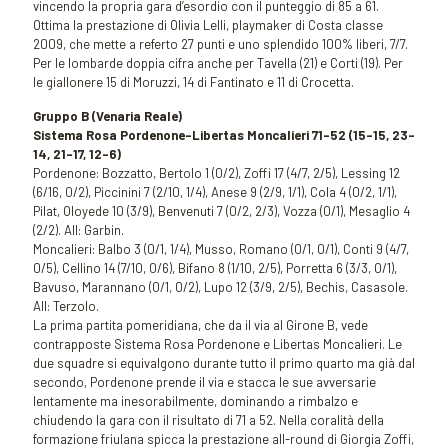
vincendo la propria gara d’esordio con il punteggio di 85 a 61.
Ottima la prestazione di Olivia Lelli, playmaker di Costa classe
2009, che mette a referto 27 punti e uno splendido 100% liberi, 7/7.
Per le lombarde doppia cifra anche per Tavella (21) e Corti (19). Per
le giallonere 15 di Moruzzi, 14 di Fantinato e 11 di Crocetta.
Gruppo B
(Venaria Reale)
Sistema Rosa Pordenone-Libertas Moncalieri 71-52 (15-15, 23-
14, 21-17, 12-6)
Pordenone: Bozzatto, Bertolo 1 (0/2), Zoffi 17 (4/7, 2/5), Lessing 12
(6/16, 0/2), Piccinini 7 (2/10, 1/4), Anese 9 (2/9, 1/1), Cola 4 (0/2, 1/1),
Pilat, Oloyede 10 (3/9), Benvenuti 7 (0/2, 2/3), Vozza (0/1), Mesaglio 4
(2/2). All: Garbin.
Moncalieri: Balbo 3 (0/1, 1/4), Musso, Romano (0/1, 0/1), Conti 9 (4/7,
0/5), Cellino 14 (7/10, 0/6), Bifano 8 (1/10, 2/5), Porretta 6 (3/3, 0/1),
Bavuso, Marannano (0/1, 0/2), Lupo 12 (3/9, 2/5), Bechis, Casasole.
All: Terzolo.
La prima partita pomeridiana, che da il via al Girone B, vede
contrapposte Sistema Rosa Pordenone e Libertas Moncalieri. Le
due squadre si equivalgono durante tutto il primo quarto ma già dal
secondo, Pordenone prende il via e stacca le sue avversarie
lentamente ma inesorabilmente, dominando a rimbalzo e
chiudendo la gara con il risultato di 71 a 52. Nella coralità della
formazione friulana spicca la prestazione all-round di Giorgia Zoffi,