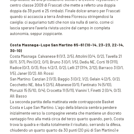
centro classe 2009 di Frascati che mette a referto una doppia
doppia da 39 punti e 25 rimbalzi. Finale dolce-amaro per Frascati
quando si accascia a terra Andreea Florescu stringendosi la
caviglia: ci auguriamo tutti che non sia nulla di serio, come ci
lascia sperare l’averla rivista uscire dal campo in completa
autonomia, seppur zoppicante.
Costa Masnaga-Lupe San Martino 85-61 (10-14, 23-23, 22-14,
30-10)
Costa Masnaga: Calvanese 8 (1/3, 2/5), Attolini (0/4, 0/2), Tavella 21
(6/11, 3/7), Pini (0/2, 0/1), Bruno 3 (0/1, 1/5), Dediu NE, Corti 19 (7/11),
Radice (0/3, 0/3), Ros 4 (2/3, 0/2), Lelli 27 (7/14, 2/12), Barraco 3 (0/1,
1/5), Janer (0/2). All: Rossi
San Martino: Canzian 2 (1/3), Baggio 3 (0/2, 1/2), Gelain 4 (2/5, 0/2),
Cecchetto NE, Ibba 5 (2/5), Albanese (0/1), Fantinato 14 (5/10),
Moruzzi 15 (5/10, 0/4), Crocetta 11 (5/11), Vianini 1, Finetti 2 (0/4, 0/3).
All: Basso
La seconda partita della mattinata vede contrapposte Basket
Costa e Lupe San Martino. L’ago della bilancia sembra pendere
inizialmente verso la compagine veneta che mantiene un discreto
vantaggio fino alla metà circa del terzo quarto quando, però, Costa
trova la quadra e ribalta totalmente il risultato, serrando la difesa,
chiudendo un quarto quarto da 30 punti (20 più di San Martino) e