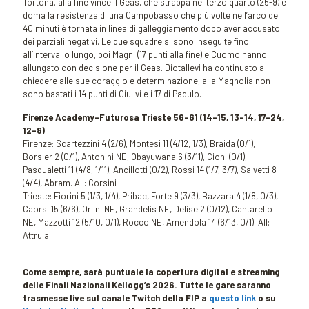
Tortona. alla fine vince il Geas, che strappa nel terzo quarto (25-9) e
doma la resistenza di una Campobasso che più volte nell’arco dei
40 minuti è tornata in linea di galleggiamento dopo aver accusato
dei parziali negativi. Le due squadre si sono inseguite fino
all’intervallo lungo, poi Magni (17 punti alla fine) e Cuomo hanno
allungato con decisione per il Geas. Diotallevi ha continuato a
chiedere alle sue coraggio e determinazione, alla Magnolia non
sono bastati i 14 punti di Giulivi e i 17 di Padulo.
Firenze Academy-Futurosa Trieste 56-61 (14-15, 13-14, 17-24,
12-8)
Firenze: Scartezzini 4 (2/6), Montesi 11 (4/12, 1/3), Braida (0/1),
Borsier 2 (0/1), Antonini NE, Obayuwana 6 (3/11), Cioni (0/1),
Pasqualetti 11 (4/8, 1/11), Ancillotti (0/2), Rossi 14 (1/7, 3/7), Salvetti 8
(4/4), Abram. All: Corsini
Trieste: Fiorini 5 (1/3, 1/4), Pribac, Forte 9 (3/3), Bazzara 4 (1/8, 0/3),
Caorsi 15 (6/6), Orlini NE, Grandelis NE, Delise 2 (0/12), Cantarello
NE, Mazzotti 12 (5/10, 0/1), Rocco NE, Amendola 14 (6/13, 0/1). All:
Attruia
Come sempre, sarà puntuale la copertura digital e streaming
delle Finali Nazionali Kellogg’s 2026. Tutte le gare saranno
trasmesse live sul canale Twitch della FIP a
questo link
o su