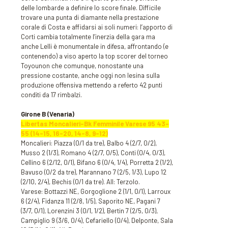
delle lombarde a definire lo score finale. Difficile
trovare una punta di diamante nella prestazione
corale di Costa e affidarsi ai soli numeri: l’apporto di
Corti cambia totalmente l’inerzia della gara ma
anche Lelli è monumentale in difesa, affrontando (e
contenendo) a viso aperto la top scorer del torneo
Toyounon che comunque, nonostante una
pressione costante, anche oggi non lesina sulla
produzione offensiva mettendo a referto 42 punti
conditi da 17 rimbalzi.
Girone B (Venaria)
Libertas Moncalieri-Bk Femminile Varese 95 43-
55 (14-15, 16-20, 14-8, 9-12)
Moncalieri: Piazza (0/1 da tre), Balbo 4 (2/7, 0/2),
Musso 2 (1/3), Romano 4 (2/7, 0/5), Conti (0/4, 0/3),
Cellino 6 (2/12, 0/1), Bifano 6 (0/4, 1/4), Porretta 2 (1/2),
Bavuso (0/2 da tre), Marannano 7 (2/5, 1/3), Lupo 12
(2/10, 2/4), Bechis (0/1 da tre). All: Terzolo.
Varese: Bottazzi NE, Gorgoglione 2 (1/1, 0/1), Larroux
6 (2/4), Fidanza 11 (2/8, 1/5), Saporito NE, Pagani 7
(3/7, 0/1), Lorenzini 3 (0/1, 1/2), Bertin 7 (2/5, 0/3),
Campiglio 9 (3/6, 0/4), Cefariello (0/4), Delponte, Sala