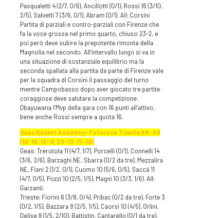
Pasqualetti 4 (2/7, 0/6), Ancillotti (0/1), Rossi 16 (3/10,
2/5), Salvetti 7 (3/6, 0/1), Abram (0/1). All: Corsini
Partita di parziali e contro-parziali con Firenze che
fa la voce grossa nel primo quarto, chiuso 23-2, e
poi però deve subire la prepotente rimonta della
Magnolia nel secondo. All’intervallo lungo si va in
una situazione di sostanziale equilibrio ma la
seconda spallata alla partita da parte di Firenze vale
per la squadra di Corsini il passaggio del turno
mentre Campobasso dopo aver giocato tre partite
coraggiose deve salutare la competizione.
Obayuwana l’Mvp della gara con 16 punti all’attivo,
bene anche Rossi sempre a quota 16.
Geas Basket Academy-Futurosa Trieste 68-49
(19-18, 12-9, 20-12, 17-10)
Geas: Trerotola 11 (4/7, 1/7), Porcelli (0/1), Connelli 14
(3/6, 2/6), Barzaghi NE, Sbarra (0/2 da tre), Mezzalira
NE, Fiani 2 (1/2, 0/1), Cuomo 10 (5/6, 0/5), Saccà 11
(4/7, 0/5), Pozzi 10 (2/5, 1/5), Magni 10 (3/3, 1/6). All:
Garzanti.
Trieste: Fiorini 6 (3/8, 0/4), Pribac (0/2 da tre), Forte 3
(0/2, 1/5), Bazzara 8 (2/5, 1/5), Caorsi 10 (4/5), Orlini,
Delise 8 (1/5, 2/10), Battistin, Cantarello (0/1 da tre),