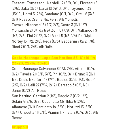
Frascati: Tomassoni, Nardelli 12 (6/9, 0/1), Florescu 5
(2/5), Daka (0/3), Lanzi 10 (4/10, 0/1), Toyounon 39
(15/19), Hotoi 5 (2/4), Catalano (0/1, 0/4), Grelli 6 (3/6,
0/1), Russo, Crema NE, Ferri. All: Monetti.
Faenza: Milanovic 15 (2/7, 2/7), Casta 3 (0/1, 1/7),
Montuschi 2 (0/1 da tre), Zoli 10 (4/9, 0/1), Valtancoli 9
(1/2, 2/3), Fini 2 (1/2, 0/2), Vitali 5 (1/3, 1/4), Dall’Alpi,
Nortey 13 (1/2, 2/6), Reda (0/3), Baccarini 7 (2/2, 1/6),
Ricci 7 (0/1, 2/6). All: Dalè.
Costa Masnaga-Lupe San Martino 85-61 (10-14,
23-23, 22-14, 30-10)
Costa Masnaga: Calvanese 8 (1/3, 2/5), Attolini (0/4,
0/2), Tavella 21 (6/11, 3/7), Pini (0/2, 0/1), Bruno 3 (0/1,
1/5), Dediu NE, Corti 19 (7/11), Radice (0/3, 0/3), Ros 4
(2/3, 0/2), Lelli 27 (7/14, 2/12), Barraco 3 (0/1, 1/5),
Janer (0/2). All: Rossi
San Martino: Canzian 2 (1/3), Baggio 3 (0/2, 1/2),
Gelain 4 (2/5, 0/2), Cecchetto NE, Ibba 5 (2/5),
Albanese (0/1), Fantinato 14 (5/10), Moruzzi 15 (5/10,
0/4), Crocetta 11 (5/11), Vianini 1, Finetti 2 (0/4, 0/3). All:
Basso
Gruppo B