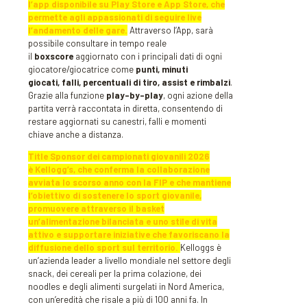
l’app disponibile su Play Store e App Store, che
permette agli appassionati di seguire live
l’andamento delle gare.
Attraverso l’App, sarà
possibile consultare in tempo reale
il
boxscore
aggiornato con i principali dati di ogni
giocatore/giocatrice come
punti, minuti
giocati, falli, percentuali di tiro, assist e rimbalzi
.
Grazie alla funzione
play-by-play
, ogni azione della
partita verrà raccontata in diretta, consentendo di
restare aggiornati su canestri, falli e momenti
chiave anche a distanza.
Title Sponsor dei campionati giovanili 2026
è Kellogg’s, che conferma la collaborazione
avviata lo scorso anno con la FIP e che mantiene
l’obiettivo di sostenere lo sport giovanile,
promuovere attraverso il basket
un’alimentazione bilanciata e uno stile di vita
attivo e supportare iniziative che favoriscano la
diffusione dello sport sul territorio.
Kelloggs è
un’azienda leader a livello mondiale nel settore degli
snack, dei cereali per la prima colazione, dei
noodles e degli alimenti surgelati in Nord America,
con un’eredità che risale a più di 100 anni fa. In