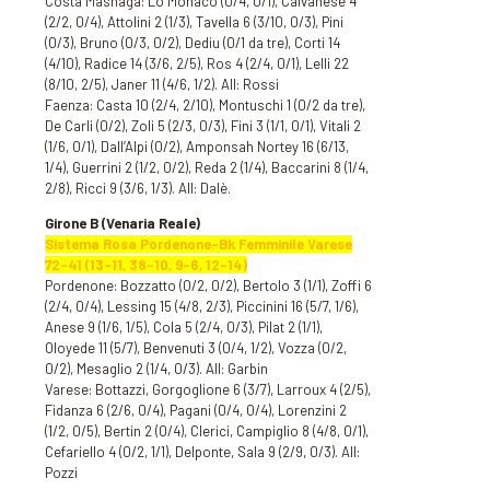
Costa Masnaga: Lo Monaco (0/4, 0/1), Calvanese 4
(2/2, 0/4), Attolini 2 (1/3), Tavella 6 (3/10, 0/3), Pini
(0/3), Bruno (0/3, 0/2), Dediu (0/1 da tre), Corti 14
(4/10), Radice 14 (3/6, 2/5), Ros 4 (2/4, 0/1), Lelli 22
(8/10, 2/5), Janer 11 (4/6, 1/2). All: Rossi
Faenza: Casta 10 (2/4, 2/10), Montuschi 1 (0/2 da tre),
De Carli (0/2), Zoli 5 (2/3, 0/3), Fini 3 (1/1, 0/1), Vitali 2
(1/6, 0/1), Dall’Alpi (0/2), Amponsah Nortey 16 (6/13,
1/4), Guerrini 2 (1/2, 0/2), Reda 2 (1/4), Baccarini 8 (1/4,
2/8), Ricci 9 (3/6, 1/3). All: Dalè.
Girone B (Venaria Reale)
Sistema Rosa Pordenone-Bk Femminile Varese
72-41 (13-11, 38-10, 9-6, 12-14)
Pordenone: Bozzatto (0/2, 0/2), Bertolo 3 (1/1), Zoffi 6
(2/4, 0/4), Lessing 15 (4/8, 2/3), Piccinini 16 (5/7, 1/6),
Anese 9 (1/6, 1/5), Cola 5 (2/4, 0/3), Pilat 2 (1/1),
Oloyede 11 (5/7), Benvenuti 3 (0/4, 1/2), Vozza (0/2,
0/2), Mesaglio 2 (1/4, 0/3). All: Garbin
Varese: Bottazzi, Gorgoglione 6 (3/7), Larroux 4 (2/5),
Fidanza 6 (2/6, 0/4), Pagani (0/4, 0/4), Lorenzini 2
(1/2, 0/5), Bertin 2 (0/4), Clerici, Campiglio 8 (4/8, 0/1),
Cefariello 4 (0/2, 1/1), Delponte, Sala 9 (2/9, 0/3). All:
Pozzi