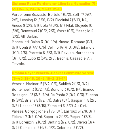
Sistema Rosa Pordenone-Libertas Moncalieri 71-
52 (15-15, 23-14, 21-17, 12-6)
Pordenone: Bozzatto, Bertolo 1 (0/2), Zoffi 17 (4/7,
2/5), Lessing 12 (6/16, 0/2), Piccinini 7 (2/10, 1/4),
Anese 9 (2/9, 1/1), Cola 4 (0/2, 1/1), Pilat, Oloyede 10
(3/9), Benvenuti 7 (0/2, 2/3), Vozza (0/1), Mesaglio 4
(2/2). All: Garbin.
Moncalieri: Balbo 3 (0/1, 1/4), Musso, Romano (0/1,
0/1), Conti 9 (4/7, 0/5), Cellino 14 (7/10, 0/6), Bifano 8
(1/10, 2/5), Porretta 6 (3/3, 0/1), Bavuso, Marannano
(0/1, 0/2), Lupo 12 (3/9, 2/5), Bechis, Casasole. All:
Terzolo.
Umana Reyer Venezia-Basket Femminile Varese
75-40 (19-16, 20-8, 15-2, 21-14)
Venezia: Marinari 5 (2/2, 0/1), Sablich 2 (1/3, 0/2),
Bontempelli 3 (0/2, 1/3), Bonollo 3 (0/2, 1/4), Bianco
Rossignoli 13 (3/5, 2/4), Da Preda 2 (0/2, 0/3), Zuccon
15 (6/9), Briana 5 (1/2, 1/1), Salva (0/1), Gasparini 5 (2/5,
0/3), Hassan 16 (8/16), Zampieri 6 (3/7). All: Gini.
Varese: Gorgoglione 2 (1/5, 0/1), Larroux 5 (2/6, 0/1),
Fidanza 7 (1/2, 0/4), Saporito 2 (1/2), Pagani 4 (2/8,
0/1), Lorenzini 2 (0/2), Bertin 2 (1/2, 0/2), Clerici (0/4,
0/2), Campiglio 9 (4/6, 0/2), Cefariello 3 (1/2),