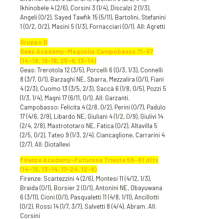
Ikhinobele 4 (2/6), Corsini 3 (1/4), Discalzi 2 (1/3),
Angeli (0/2), Sayed Tawfik 15 (5/11), Bartolini, Stefanini
1 (0/2, 0/2), Masini 5 (1/3), Fornacciari (0/1). All: Agretti
Gruppo D
Geas Academy-Magnolia Campobasso 71-57
(14-18, 19-16, 25-9, 13-14)
Geas: Trerotola 12 (3/5), Porcelli 6 (0/3, 1/3), Connelli
8 (3/7, 0/1), Barzaghi NE, Sbarra, Mezzalira (0/1), Fiani
4 (2/3), Cuomo 13 (3/5, 2/3), Saccà 6 (1/8, 0/5), Pozzi 5
(1/3, 1/4), Magni 17 (6/11, 0/1). All: Garzanti.
Campobasso: Felicita 4 (2/8, 0/2), Perini (0/7), Padulo
17 (4/6, 2/9), Libardo NE, Giuliani 4 (1/2, 0/9), Giulivi 14
(2/4, 2/8), Mastrototaro NE, Fatica (0/2), Altavilla 5
(2/5, 0/2), Tateo 9 (1/3, 2/4), Ciancaglione, Carrarini 4
(2/7). All: Diotallevi
Firenze Academy-Futurosa Trieste 56-61 d1ts
(14-15, 13-14, 17-24, 12-8)
Firenze: Scartezzini 4 (2/6), Montesi 11 (4/12, 1/3),
Braida (0/1), Borsier 2 (0/1), Antonini NE, Obayuwana
6 (3/11), Cioni (0/1), Pasqualetti 11 (4/8, 1/11), Ancillotti
(0/2), Rossi 14 (1/7, 3/7), Salvetti 8 (4/4), Abram. All:
Corsini