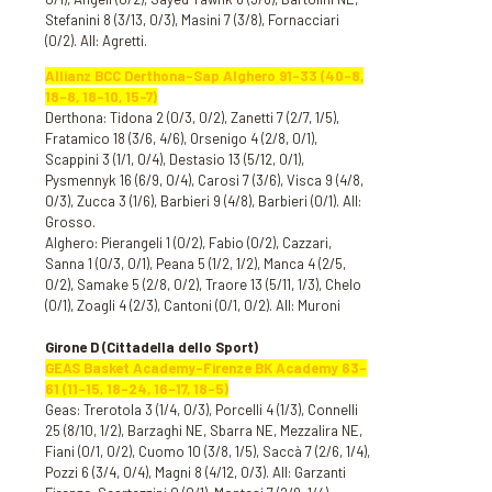
Stefanini 8 (3/13, 0/3), Masini 7 (3/8), Fornacciari
(0/2). All: Agretti.
Allianz BCC Derthona-Sap Alghero 91-33 (40-8,
18-8, 18-10, 15-7)
Derthona: Tidona 2 (0/3, 0/2), Zanetti 7 (2/7, 1/5),
Fratamico 18 (3/6, 4/6), Orsenigo 4 (2/8, 0/1),
Scappini 3 (1/1, 0/4), Destasio 13 (5/12, 0/1),
Pysmennyk 16 (6/9, 0/4), Carosi 7 (3/6), Visca 9 (4/8,
0/3), Zucca 3 (1/6), Barbieri 9 (4/8), Barbieri (0/1). All:
Grosso.
Alghero: Pierangeli 1 (0/2), Fabio (0/2), Cazzari,
Sanna 1 (0/3, 0/1), Peana 5 (1/2, 1/2), Manca 4 (2/5,
0/2), Samake 5 (2/8, 0/2), Traore 13 (5/11, 1/3), Chelo
(0/1), Zoagli 4 (2/3), Cantoni (0/1, 0/2). All: Muroni
Girone D (Cittadella dello Sport)
GEAS Basket Academy-Firenze BK Academy 63-
61 (11-15, 18-24, 16-17, 18-5)
Geas: Trerotola 3 (1/4, 0/3), Porcelli 4 (1/3), Connelli
25 (8/10, 1/2), Barzaghi NE, Sbarra NE, Mezzalira NE,
Fiani (0/1, 0/2), Cuomo 10 (3/8, 1/5), Saccà 7 (2/6, 1/4),
Pozzi 6 (3/4, 0/4), Magni 8 (4/12, 0/3). All: Garzanti