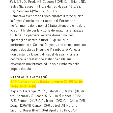
(1/5, 3/6), Da Preda NE, Zuccon 2 (0/5, 0/1), Briana NE,
Salva NE, Gasparini 1 (0/2 da tre), Hassan 16 (6/22,
1/7), Zampieri 4 (2/4, 0/2). All: Gini.
Sembrava aver preso il volo durante il terzo quarto
la Reyer Venezia ma la risposta di Pordenone
nell’ultima frazione non si è fatta attendere e ha dato
lo sprint finale per la vittoria del match alle ragazze
friulane. Ci riproverà Venezia domattina, negli
spareggi da dentro o fuori. Sugli scudi la
performance di Sekinat Oloyede, che chiude con una
doppia doppia da 14 punti e 14 rimbalzi. A Venezia
non bastano i 16 punti di Isabel Hassan, vicina a
centrare la prestazione statistica della sua
avversaria ma fermata ad un solo rimbalzo dalla
doppia doppia.
Girone C (PalaCamagna)
SAP Alghero-Jolly Basket Livorno 37-55 (2-10,
17-14, 9-15, 9-16)
Alghero: Pierangeli 2 (1/3), Fabio (0/1), Cazzari (0/1 da
tre), Sanna (0/2), Peana 15 (5/11, 0/2), Manca 6 (0/2,
2/3), Samake 2 (1/7, 0/2), Traore (0/3, 0/1), Chelo (0/1),
Zoagli 12 (5/18), Cantoni (0/6 da tre). All: Muroni.
Livorno: Gnesi 11 (4/11, 0/4), Apolloni 6 (1/4, 0/3),