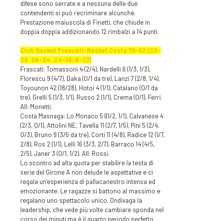
difese sono serrate e a nessuna delle due
contendenti si può recriminare alcunché.
Prestazione maiuscola di Finetti, che chiude in
doppia doppia addizionando 12 rimbalzi a 14 punti.
Club Basket Frascati-Basket Costa 79-92 (23-
26, 26-24, 24-15, 6-27)
Frascati: Tomassoni 4 (2/4), Nardelli 6 (1/3, 1/3),
Florescu 9 (4/7), Daka (0/1 da tre), Lanzi 7 (2/8, 1/4),
Toyounon 42 (18/28), Hotoi 4 (1/1), Catalano (0/1 da
tre), Grelli 5 (1/3, 1/1), Russo 2 (1/1), Crema (0/1), Ferri.
All: Monetti.
Costa Masnaga: Lo Monaco 5 ((1/2, 1/1), Calvanese 4
(2/3, 0/1), Attolini NE, Tavella 11 (2/7, 1/5), Pini 5 (2/4,
0/3), Bruno 9 (3/5 da tre), Corti 11 (4/8), Radice 12 (1/7,
2/8), Ros 2 (1/1), Lelli 16 (3/3, 2/7), Barraco 14 (4/5,
2/5), Janer 3 (0/1, 1/2). All: Rossi.
Lo scontro ad alta quota per stabilire la testa di
serie del Girone A non delude le aspettative e ci
regala un’esperienza di pallacanestro intensa ed
emozionante. Le ragazze si battono al massimo e
regalano uno spettacolo unico. Ondivaga la
leadership, che vede più volte cambiare sponda nel
corso dei minuti ma è il quarto periodo perfetto