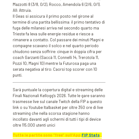
Mazzotti 8 (3/8, 0/2), Rocco, Amendola 6 (2/6, 0/1).
All: Attruia.
Il Geas si assicura il primo posto nel girone al
termine di una partita bellissima: il primo tentativo di
fuga delle milanesi arriva nel secondo quarto ma
Trieste fa leva sulle energie residue e riesce a
rimanere a contatto. Col passare dei minuti Magni e
compagne scavano il solco e nel quarto periodo
chiudono senza soffrire: cinque in doppia cifra per
coach Garzanti (Saccà 11, Connelli 14, Trerotola 11,
Pozzi 10, Magni 10) mentre la Futurosa paga una
serata negativa al tiro: Caorsi top scorer con 10
punti.
Sarà puntuale la copertura digital e streaming delle
Finali Nazionali Kellogg’s 2026. Tutte le gare saranno
trasmesse live sul canale Twitch della FIP a questo
link o su Youtube Italbasket per oltre 350 ore di live
streaming che nella scorsa stagione hanno
incollato davanti agli schermi di tutti i tipi di device
oltre 115.000 utenti unici
Tutte le partite sono “free” sull’App
FIP Stats
.,