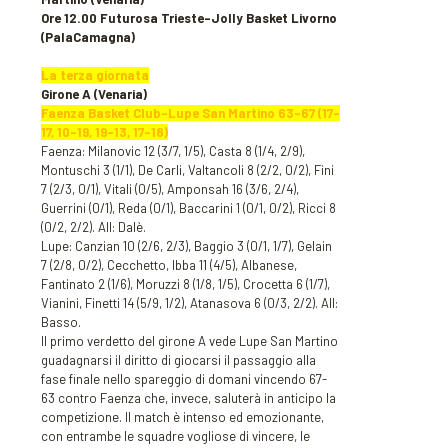
Ore 12.00 Futurosa Trieste-Jolly Basket Livorno
(PalaCamagna)
La terza giornata
Girone A (Venaria)
Faenza Basket Club-Lupe San Martino 63-67 (17-
17, 10-19, 19-13, 17-18)
Faenza: Milanovic 12 (3/7, 1/5), Casta 8 (1/4, 2/9),
Montuschi 3 (1/1), De Carli, Valtancoli 8 (2/2, 0/2), Fini
7 (2/3, 0/1), Vitali (0/5), Amponsah 16 (3/6, 2/4),
Guerrini (0/1), Reda (0/1), Baccarini 1 (0/1, 0/2), Ricci 8
(0/2, 2/2). All: Dalè.
Lupe: Canzian 10 (2/6, 2/3), Baggio 3 (0/1, 1/7), Gelain
7 (2/8, 0/2), Cecchetto, Ibba 11 (4/5), Albanese,
Fantinato 2 (1/6), Moruzzi 8 (1/8, 1/5), Crocetta 6 (1/7),
Vianini, Finetti 14 (5/9, 1/2), Atanasova 6 (0/3, 2/2). All:
Basso.
Il primo verdetto del girone A vede Lupe San Martino
guadagnarsi il diritto di giocarsi il passaggio alla
fase finale nello spareggio di domani vincendo 67-
63 contro Faenza che, invece, saluterà in anticipo la
competizione. Il match è intenso ed emozionante,
con entrambe le squadre vogliose di vincere, le