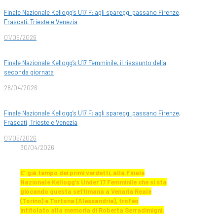
Finale Nazionale Kellogg’s U17 F: agli spareggi passano Firenze,
Frascati, Trieste e Venezia
01/05/2026
Finale Nazionale Kellogg’s U17 Femminile, il riassunto della
seconda giornata
28/04/2026
Finale Nazionale Kellogg’s U17 F: agli spareggi passano Firenze,
Frascati, Trieste e Venezia
01/05/2026
30/04/2026
E’ già tempo dei primi verdetti, alla Finale
Nazionale Kellogg’s Under 17 Femminile che si sta
giocando questa settimana a Venaria Reale
(Torino) e Tortona (Alessandria), trofeo
intitolato alla memoria di Roberta Serradimigni.