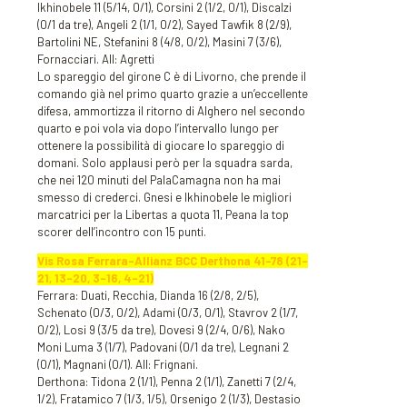
Ikhinobele 11 (5/14, 0/1), Corsini 2 (1/2, 0/1), Discalzi
(0/1 da tre), Angeli 2 (1/1, 0/2), Sayed Tawfik 8 (2/9),
Bartolini NE, Stefanini 8 (4/8, 0/2), Masini 7 (3/6),
Fornacciari. All: Agretti
Lo spareggio del girone C è di Livorno, che prende il
comando già nel primo quarto grazie a un’eccellente
difesa, ammortizza il ritorno di Alghero nel secondo
quarto e poi vola via dopo l’intervallo lungo per
ottenere la possibilità di giocare lo spareggio di
domani. Solo applausi però per la squadra sarda,
che nei 120 minuti del PalaCamagna non ha mai
smesso di crederci. Gnesi e Ikhinobele le migliori
marcatrici per la Libertas a quota 11, Peana la top
scorer dell’incontro con 15 punti.
Vis Rosa Ferrara-Allianz BCC Derthona 41-78 (21-
21, 13-20, 3-16, 4-21)
Ferrara: Duati, Recchia, Dianda 16 (2/8, 2/5),
Schenato (0/3, 0/2), Adami (0/3, 0/1), Stavrov 2 (1/7,
0/2), Losi 9 (3/5 da tre), Dovesi 9 (2/4, 0/6), Nako
Moni Luma 3 (1/7), Padovani (0/1 da tre), Legnani 2
(0/1), Magnani (0/1). All: Frignani.
Derthona: Tidona 2 (1/1), Penna 2 (1/1), Zanetti 7 (2/4,
1/2), Fratamico 7 (1/3, 1/5), Orsenigo 2 (1/3), Destasio