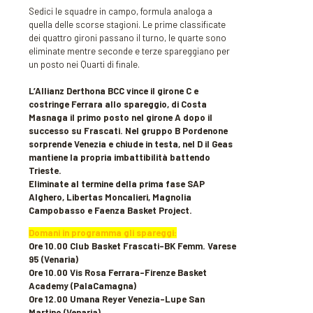
Sedici le squadre in campo, formula analoga a
quella delle scorse stagioni. Le prime classificate
dei quattro gironi passano il turno, le quarte sono
eliminate mentre seconde e terze spareggiano per
un posto nei Quarti di finale.
L’Allianz Derthona BCC vince il girone C e
costringe Ferrara allo spareggio, di Costa
Masnaga il primo posto nel girone A dopo il
successo su Frascati. Nel gruppo B Pordenone
sorprende Venezia e chiude in testa, nel D il Geas
mantiene la propria imbattibilità battendo
Trieste.
Eliminate al termine della prima fase SAP
Alghero, Libertas Moncalieri, Magnolia
Campobasso e Faenza Basket Project.
Domani in programma gli spareggi:
Ore 10.00 Club Basket Frascati-BK Femm. Varese
95 (Venaria)
Ore 10.00 Vis Rosa Ferrara-Firenze Basket
Academy (PalaCamagna)
Ore 12.00 Umana Reyer Venezia-Lupe San
Martino (Venaria)