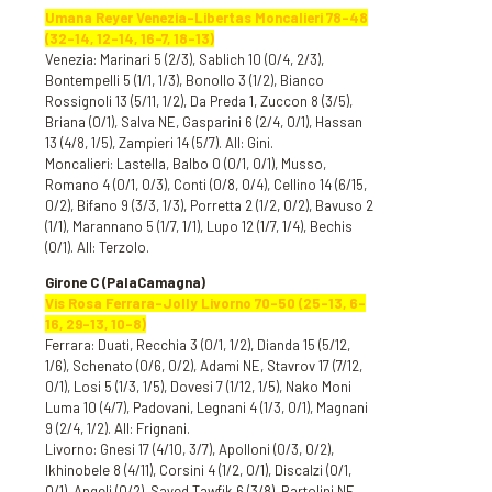
Umana Reyer Venezia-Libertas Moncalieri 78-48
(32-14, 12-14, 16-7, 18-13)
Venezia: Marinari 5 (2/3), Sablich 10 (0/4, 2/3),
Bontempelli 5 (1/1, 1/3), Bonollo 3 (1/2), Bianco
Rossignoli 13 (5/11, 1/2), Da Preda 1, Zuccon 8 (3/5),
Briana (0/1), Salva NE, Gasparini 6 (2/4, 0/1), Hassan
13 (4/8, 1/5), Zampieri 14 (5/7). All: Gini.
Moncalieri: Lastella, Balbo 0 (0/1, 0/1), Musso,
Romano 4 (0/1, 0/3), Conti (0/8, 0/4), Cellino 14 (6/15,
0/2), Bifano 9 (3/3, 1/3), Porretta 2 (1/2, 0/2), Bavuso 2
(1/1), Marannano 5 (1/7, 1/1), Lupo 12 (1/7, 1/4), Bechis
(0/1). All: Terzolo.
Girone C (PalaCamagna)
Vis Rosa Ferrara-Jolly Livorno 70-50 (25-13, 6-
16, 29-13, 10-8)
Ferrara: Duati, Recchia 3 (0/1, 1/2), Dianda 15 (5/12,
1/6), Schenato (0/6, 0/2), Adami NE, Stavrov 17 (7/12,
0/1), Losi 5 (1/3, 1/5), Dovesi 7 (1/12, 1/5), Nako Moni
Luma 10 (4/7), Padovani, Legnani 4 (1/3, 0/1), Magnani
9 (2/4, 1/2). All: Frignani.
Livorno: Gnesi 17 (4/10, 3/7), Apolloni (0/3, 0/2),
Ikhinobele 8 (4/11), Corsini 4 (1/2, 0/1), Discalzi (0/1,
0/1), Angeli (0/2), Sayed Tawfik 6 (3/8), Bartolini NE,