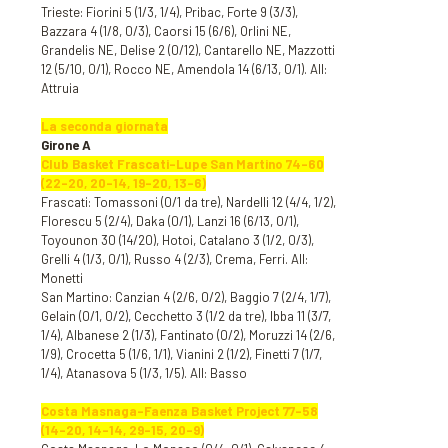
Trieste: Fiorini 5 (1/3, 1/4), Pribac, Forte 9 (3/3),
Bazzara 4 (1/8, 0/3), Caorsi 15 (6/6), Orlini NE,
Grandelis NE, Delise 2 (0/12), Cantarello NE, Mazzotti
12 (5/10, 0/1), Rocco NE, Amendola 14 (6/13, 0/1). All:
Attruia
La seconda giornata
Girone A
Club Basket Frascati-Lupe San Martino 74-60
(22-20, 20-14, 19-20, 13-6)
Frascati: Tomassoni (0/1 da tre), Nardelli 12 (4/4, 1/2),
Florescu 5 (2/4), Daka (0/1), Lanzi 16 (6/13, 0/1),
Toyounon 30 (14/20), Hotoi, Catalano 3 (1/2, 0/3),
Grelli 4 (1/3, 0/1), Russo 4 (2/3), Crema, Ferri. All:
Monetti
San Martino: Canzian 4 (2/6, 0/2), Baggio 7 (2/4, 1/7),
Gelain (0/1, 0/2), Cecchetto 3 (1/2 da tre), Ibba 11 (3/7,
1/4), Albanese 2 (1/3), Fantinato (0/2), Moruzzi 14 (2/6,
1/9), Crocetta 5 (1/6, 1/1), Vianini 2 (1/2), Finetti 7 (1/7,
1/4), Atanasova 5 (1/3, 1/5). All: Basso
Costa Masnaga-Faenza Basket Project 77-58
(14-20, 14-14, 29-15, 20-9)