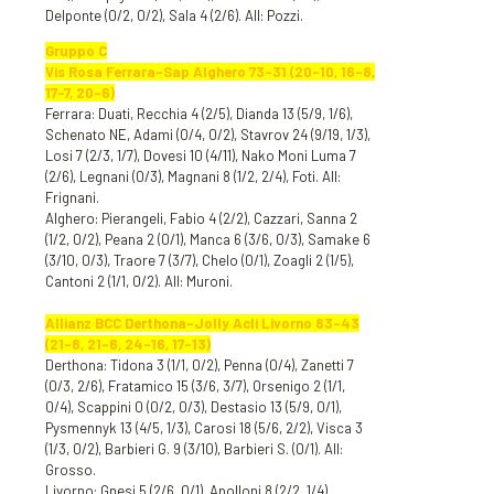
Delponte (0/2, 0/2), Sala 4 (2/6). All: Pozzi.
Gruppo C
Vis Rosa Ferrara-Sap Alghero 73-31 (20-10, 16-8,
17-7, 20-6)
Ferrara: Duati, Recchia 4 (2/5), Dianda 13 (5/9, 1/6),
Schenato NE, Adami (0/4, 0/2), Stavrov 24 (9/19, 1/3),
Losi 7 (2/3, 1/7), Dovesi 10 (4/11), Nako Moni Luma 7
(2/6), Legnani (0/3), Magnani 8 (1/2, 2/4), Foti. All:
Frignani.
Alghero: Pierangeli, Fabio 4 (2/2), Cazzari, Sanna 2
(1/2, 0/2), Peana 2 (0/1), Manca 6 (3/6, 0/3), Samake 6
(3/10, 0/3), Traore 7 (3/7), Chelo (0/1), Zoagli 2 (1/5),
Cantoni 2 (1/1, 0/2). All: Muroni.
Allianz BCC Derthona-Jolly Acli Livorno 83-43
(21-8, 21-6, 24-16, 17-13)
Derthona: Tidona 3 (1/1, 0/2), Penna (0/4), Zanetti 7
(0/3, 2/6), Fratamico 15 (3/6, 3/7), Orsenigo 2 (1/1,
0/4), Scappini 0 (0/2, 0/3), Destasio 13 (5/9, 0/1),
Pysmennyk 13 (4/5, 1/3), Carosi 18 (5/6, 2/2), Visca 3
(1/3, 0/2), Barbieri G. 9 (3/10), Barbieri S. (0/1). All:
Grosso.
Livorno: Gnesi 5 (2/6, 0/1), Apolloni 8 (2/2, 1/4),