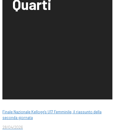
Quarti
Finale Nazionale Kellogg’s U17 Femminile, il riassunto della
seconda giornata
28/04/2026