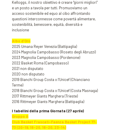
Kelloggs, il nostro obiettivo è creare “giorni migliori”
e un posto a tavola per tutti. Promuoviamo un
acceso sostenibile ed equo al cibo affrontando
questioni interconnesse come povertà alimentare,
sostenibilità, benessere, equità, diversità e
inclusione
Albo d’Oro
2025 Umana Reyer Venezia (Battipaglia)
2024 Magnolia Campobasso (Roseto degli Abruzzi)
2023 Magnolia Campobasso (Pordenone)
2022 Basket Roma (Campobasso)
2021 non disputato
2020 non disputato
2019 Bianchi Group Costa x l’Unicef (Chianciano
Terme)
2018 Bianchi Group Costa x l’Unicef (Costa Masnaga)
2017 Rittmeyer Giants Marghera (Trieste)
2016 Rittmeyer Giants Marghera (Battipaglia)
I tabellini della prima Giornata (27 aprile)
Gruppo A
Club Basket Frascati-Faenza Basket Project 77-
73 (20-19, 18-20, 16-20, 23-14)