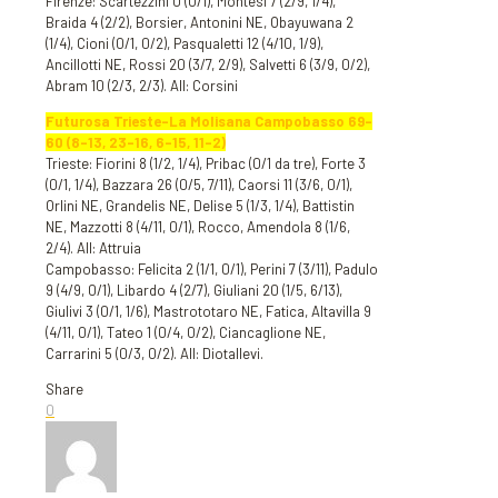
Firenze: Scartezzini 0 (0/1), Montesi 7 (2/9, 1/4),
Braida 4 (2/2), Borsier, Antonini NE, Obayuwana 2
(1/4), Cioni (0/1, 0/2), Pasqualetti 12 (4/10, 1/9),
Ancillotti NE, Rossi 20 (3/7, 2/9), Salvetti 6 (3/9, 0/2),
Abram 10 (2/3, 2/3). All: Corsini
Futurosa Trieste-La Molisana Campobasso 69-
60 (8-13, 23-16, 6-15, 11-2)
Trieste: Fiorini 8 (1/2, 1/4), Pribac (0/1 da tre), Forte 3
(0/1, 1/4), Bazzara 26 (0/5, 7/11), Caorsi 11 (3/6, 0/1),
Orlini NE, Grandelis NE, Delise 5 (1/3, 1/4), Battistin
NE, Mazzotti 8 (4/11, 0/1), Rocco, Amendola 8 (1/6,
2/4). All: Attruia
Campobasso: Felicita 2 (1/1, 0/1), Perini 7 (3/11), Padulo
9 (4/9, 0/1), Libardo 4 (2/7), Giuliani 20 (1/5, 6/13),
Giulivi 3 (0/1, 1/6), Mastrototaro NE, Fatica, Altavilla 9
(4/11, 0/1), Tateo 1 (0/4, 0/2), Ciancaglione NE,
Carrarini 5 (0/3, 0/2). All: Diotallevi.
Share
0