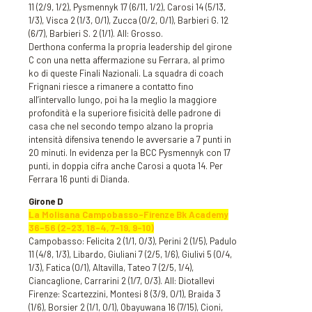
11 (2/9, 1/2), Pysmennyk 17 (6/11, 1/2), Carosi 14 (5/13,
1/3), Visca 2 (1/3, 0/1), Zucca (0/2, 0/1), Barbieri G. 12
(6/7), Barbieri S. 2 (1/1). All: Grosso.
Derthona conferma la propria leadership del girone
C con una netta affermazione su Ferrara, al primo
ko di queste Finali Nazionali. La squadra di coach
Frignani riesce a rimanere a contatto fino
all’intervallo lungo, poi ha la meglio la maggiore
profondità e la superiore fisicità delle padrone di
casa che nel secondo tempo alzano la propria
intensità difensiva tenendo le avversarie a 7 punti in
20 minuti. In evidenza per la BCC Pysmennyk con 17
punti, in doppia cifra anche Carosi a quota 14. Per
Ferrara 16 punti di Dianda.
Girone D
La Molisana Campobasso-Firenze Bk Academy
36-56 (2-23, 18-4, 7-19, 9-10)
Campobasso: Felicita 2 (1/1, 0/3), Perini 2 (1/5), Padulo
11 (4/8, 1/3), Libardo, Giuliani 7 (2/5, 1/6), Giulivi 5 (0/4,
1/3), Fatica (0/1), Altavilla, Tateo 7 (2/5, 1/4),
Ciancaglione, Carrarini 2 (1/7, 0/3). All: Diotallevi
Firenze: Scartezzini, Montesi 8 (3/9, 0/1), Braida 3
(1/6), Borsier 2 (1/1, 0/1), Obayuwana 16 (7/15), Cioni,