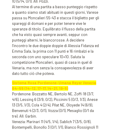
10 (5/14, 0/1). All: Pozzi.
Al termine di una partita a basso punteggio rispetto
a quanto siamo stati abituati in questi giorni, Varese
passa su Moncalieri 55-43 e stacca il biglietto per gli
spareggi di domani e per poter tenere vive le
speranze di titolo. Equilibrato il flusso della partita
che ha visto quasi sempre avanti, seppur con
punteggi alterni, le biancorosse. A decidere
l’incontro le due doppie doppie di Alessia Fidanza ed
Emma Sala, la prima con 11 punti e 16 rimbalzi e la
seconda con uno speculare 10+10. Saluta la
competizione Moncalieri, quasi di casa in quel di
Venaria, ma non senza la consapevolezza di aver
dato tutto ciò che poteva.
Sistema Rosa Pordenone-Umana Reyer Venezia
64-55 (14-12, 17-17, 14-21, 19-5)
Pordenone: Bozzatto NE, Bertolo NE, Zoffi 18 (3/7,
4/6), Lessing 6 (3/9, 0/2), Piccinini 5 (0/3, 1/3), Anese
13 (3/5, 1/3), Cola 4 (2/4), Pilat NE, Oloyede 14 (6/9),
Benvenuti 4 (2/3, 0/1), Vozza (0/1), Mesaglio (0/1 da
tre). All: Garbin.
Venezia: Marinari 11 (4/5, 1/4), Sablich 7 (3/5, 0/8),
Bontempelli, Bonollo 3 (0/1, 1/1), Bianco Rossignoli 11