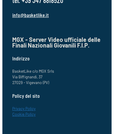
tel. +39 347 8818520
info@basketlike.it
MGX - Server Video ufficiale delle
Finali Nazionali Giovanili F.I.P.
Indirizzo
BasketLike c/o MGX Srls
Via Biffignandi, 37
27029 - Vigevano (PV)
Policy del sito
Privacy Policy
Cookie Policy