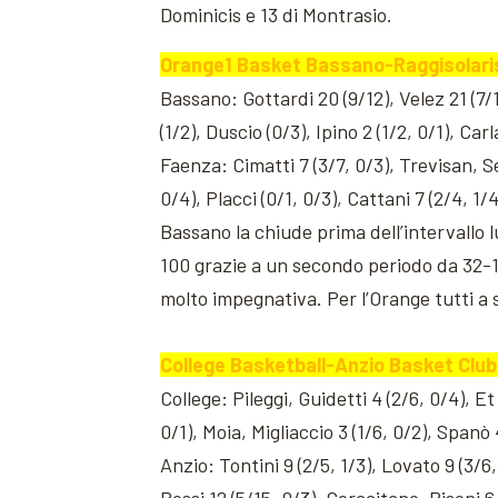
Dominicis e 13 di Montrasio.
Orange1 Basket Bassano-Raggisolaris
Bassano: Gottardi 20 (9/12), Velez 21 (7/1
(1/2), Duscio (0/3), Ipino 2 (1/2, 0/1), Car
Faenza: Cimatti 7 (3/7, 0/3), Trevisan, Ser
0/4), Placci (0/1, 0/3), Cattani 7 (2/4, 1/4
Bassano la chiude prima dell’intervallo 
100 grazie a un secondo periodo da 32-1
molto impegnativa. Per l’Orange tutti a s
College Basketball-Anzio Basket Club 
College: Pileggi, Guidetti 4 (2/6, 0/4), E
0/1), Moia, Migliaccio 3 (1/6, 0/2), Spanò 
Anzio: Tontini 9 (2/5, 1/3), Lovato 9 (3/6,