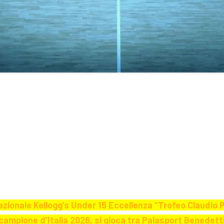
 Nazionale Kellogg’s Under 15 Eccellenza “Trofeo Claudio 
 campione d’Italia 2026, si gioca tra Palasport Benedett