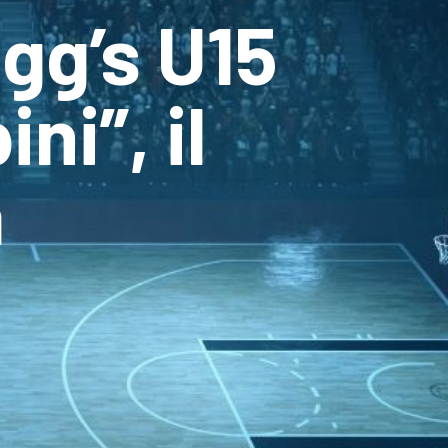
ogg’s U15
ni”, il
a