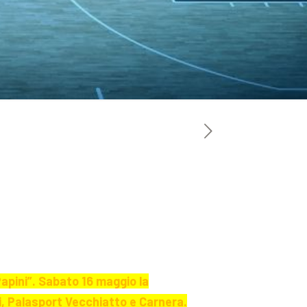
Papini”. Sabato 16 maggio la
i, Palasport Vecchiatto e Carnera.