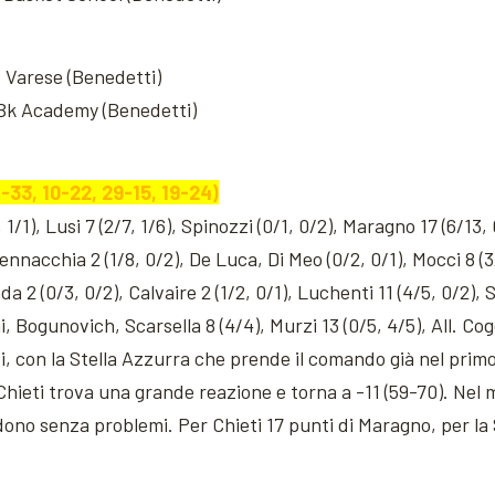
. Varese (Benedetti)
Bk Academy (Benedetti)
-33, 10-22, 29-15, 19-24)
, 1/1), Lusi 7 (2/7, 1/6), Spinozzi (0/1, 0/2), Maragno 17 (6/13,
ennacchia 2 (1/8, 0/2), De Luca, Di Meo (0/2, 0/1), Mocci 8 (3/
da 2 (0/3, 0/2), Calvaire 2 (1/2, 0/1), Luchenti 11 (4/5, 0/2),
ini, Bogunovich, Scarsella 8 (4/4), Murzi 13 (0/5, 4/5), All. Cog
i, con la Stella Azzurra che prende il comando già nel prim
ieti trova una grande reazione e torna a -11 (59-70). Nel m
udono senza problemi. Per Chieti 17 punti di Maragno, per la 