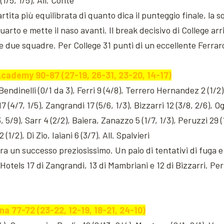
(1/5, 1/5), All. Conte
rtita più equilibrata di quanto dica il punteggio finale, la 
rto e mette il naso avanti. Il break decisivo di College arri
le due squadre. Per College 31 punti di un eccellente Ferraro
Academy 90-87 (27-19, 26-31, 23-20, 14-17)
endinelli (0/1 da 3), Ferri 9 (4/8), Terrero Hernandez 2 (1/2),
7 (4/7, 1/5), Zangrandi 17 (5/6, 1/3), Bizzarri 12 (3/8, 2/6), Og
/9), Sarr 4 (2/2), Baiera, Zanazzo 5 (1/7, 1/3), Peruzzi 29 (1
 (1/2), Di Zio, Iaiani 6 (3/7). All. Spalvieri
ra un successo preziosissimo. Un paio di tentativi di fuga e po
 Hotels 17 di Zangrandi, 13 di Mambriani e 12 di Bizzarri. P
na 77-72 (23-22, 12-19, 18-21, 24-10)