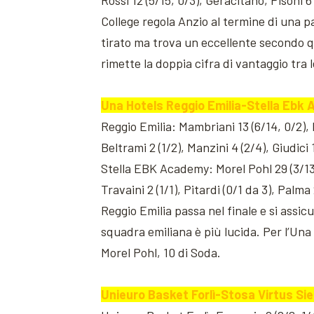
Rossi 12 (5/15, 0/3), Geracitano, Pisoni 6 
College regola Anzio al termine di una pa
tirato ma trova un eccellente secondo qua
rimette la doppia cifra di vantaggio tra 
Una Hotels Reggio Emilia-Stella Ebk 
Reggio Emilia: Mambriani 13 (6/14, 0/2), B
Beltrami 2 (1/2), Manzini 4 (2/4), Giudici 1
Stella EBK Academy: Morel Pohl 29 (3/13, 5
Travaini 2 (1/1), Pitardi (0/1 da 3), Palma 2
Reggio Emilia passa nel finale e si assicu
squadra emiliana è più lucida. Per l’Una
Morel Pohl, 10 di Soda.
Unieuro Basket Forlì-Stosa Virtus Sie