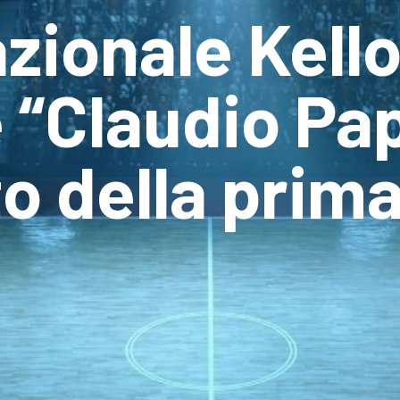
zionale Kell
“Claudio Papi
o della prim