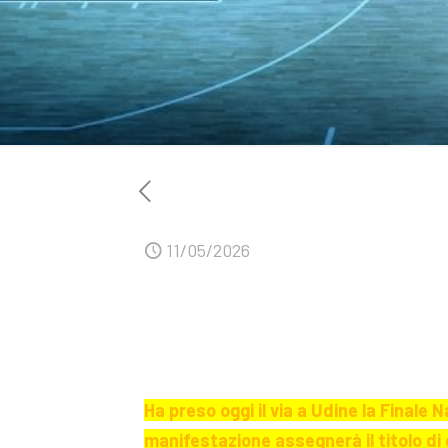
11/05/2026
Ha preso oggi il via a Udine la Finale
manifestazione assegnerà il titolo di