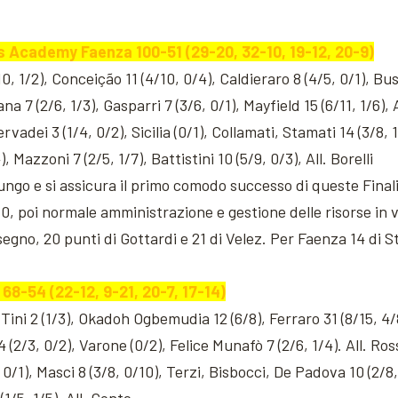
 Academy Faenza 100-51 (29-20, 32-10, 19-12, 20-9)
0, 1/2), Conceição 11 (4/10, 0/4), Caldieraro 8 (4/5, 0/1), Bu
lana 7 (2/6, 1/3), Gasparri 7 (3/6, 0/1), Mayfield 15 (6/11, 1/6),
vadei 3 (1/4, 0/2), Sicilia (0/1), Collamati, Stamati 14 (3/8, 1/
), Mazzoni 7 (2/5, 1/7), Battistini 10 (5/9, 0/3), All. Borelli
lungo e si assicura il primo comodo successo di queste Final
0, poi normale amministrazione e gestione delle risorse in 
egno, 20 punti di Gottardi e 21 di Velez. Per Faenza 14 di St
68-54 (22-12, 9-21, 20-7, 17-14)
t Tini 2 (1/3), Okadoh Ogbemudia 12 (6/8), Ferraro 31 (8/15, 4
4 (2/3, 0/2), Varone (0/2), Felice Munafò 7 (2/6, 1/4). All. Ros
 0/1), Masci 8 (3/8, 0/10), Terzi, Bisbocci, De Padova 10 (2/8, 