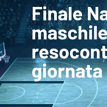
Finale Na
maschile 
resocont
giornata