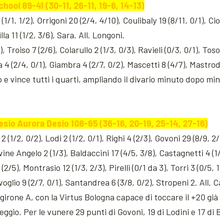
ol 89-41 (30-11, 26-11, 19-6, 14-13)
/1, 1/2), Orrigoni 20 (2/4, 4/10), Coulibaly 19 (8/11, 0/1), Cio
lla 11 (1/2, 3/6), Sara. All. Longoni.
roiso 7 (2/6), Colarullo 2 (1/3, 0/3), Ravieli (0/3, 0/1), Tosol
ta 4 (2/4, 0/1), Giambra 4 (2/7, 0/2), Mascetti 8 (4/7), Mastrod
 e vince tutti i quarti, ampliando il divario minuto dopo min
io Aurora Desio 108-65 (36-16, 20-19, 25-14, 27-16)
1/2, 0/2), Lodi 2 (1/2, 0/1), Righi 4 (2/3), Govoni 29 (8/9, 2/3
lvine Angelo 2 (1/3), Baldaccini 17 (4/5, 3/8), Castagnetti 4 (1/
(2/5), Montrasio 12 (1/3, 2/3), Pirelli (0/1 da 3), Torri 3 (0/5, 
oglio 9 (2/7, 0/1), Santandrea 6 (3/8, 0/2), Stropeni 2. All. C
girone A, con la Virtus Bologna capace di toccare il +20 già
gio. Per le vunere 29 punti di Govoni, 19 di Lodini e 17 di 