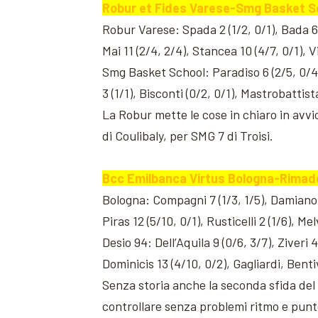
Robur et Fides Varese-Smg Basket Scho
Robur Varese: Spada 2 (1/2, 0/1), Bada 6 (1
Mai 11 (2/4, 2/4), Stancea 10 (4/7, 0/1), Vi
Smg Basket School: Paradiso 6 (2/5, 0/4), T
3 (1/1), Bisconti (0/2, 0/1), Mastrobattis
La Robur mette le cose in chiaro in avvio
di Coulibaly, per SMG 7 di Troisi.
Bcc Emilbanca Virtus Bologna-Rimades
Bologna: Compagni 7 (1/3, 1/5), Damiano 2 (
Piras 12 (5/10, 0/1), Rusticelli 2 (1/6), Me
Desio 94: Dell’Aquila 9 (0/6, 3/7), Ziveri 4 
Dominicis 13 (4/10, 0/2), Gagliardi, Bentiv
Senza storia anche la seconda sfida del 
controllare senza problemi ritmo e punteg