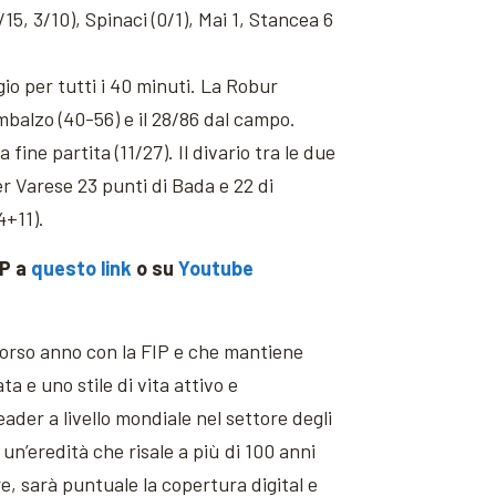
/15, 3/10), Spinaci (0/1), Mai 1, Stancea 6
gio per tutti i 40 minuti. La Robur
mbalzo (40-56) e il 28/86 dal campo.
fine partita (11/27). Il divario tra le due
er Varese 23 punti di Bada e 22 di
4+11).
IP a
questo link
o su
Youtube
scorso anno con la FIP e che mantiene
a e uno stile di vita attivo e
eader a livello mondiale nel settore degli
 un’eredità che risale a più di 100 anni
re, sarà puntuale la copertura digital e