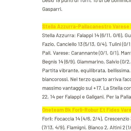
Desio 19 punti di Torri, 15 di De Dominici
Gasparri.
Stella Azzurra-Pallacanestro Varese 8
Stella Azzurra: Falappi 14 (6/11, 0/6), Gu
Fazio, Canciello 13 (5/13, 0/4), Tulini (0
Pall. Varese: Carannante (0/1, 0/1), Mantov
Begnis 14 (6/9), Giammarino, Salvio (0/2, 
Partita vibrante, equilibrata, bellissima.
biancorossi. Nel terzo quarto arriva l’ac
massimo vantaggio sul +17. La Stella con
22, 14 per Falappi e Galigani. Per la Pal
Oneteam Bk Forlì-Robur Et Fides Vare
Forlì: Focaccia 14 (4/6, 2/4), Crescenzio 
(7/13, 4/9), Flamigni, Bianco 2, Altini 2 (1