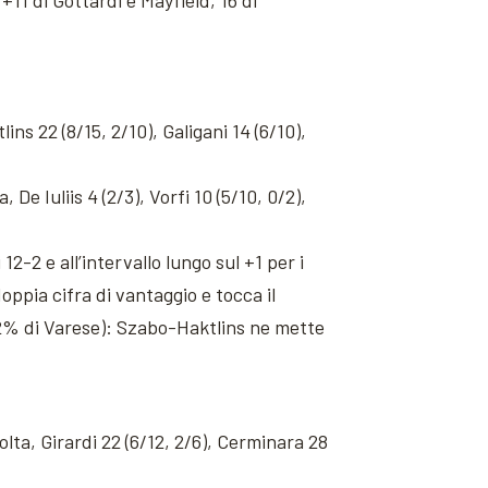
7+11 di Gottardi e Mayfield, 16 di
ins 22 (8/15, 2/10), Galigani 14 (6/10),
 De Iuliis 4 (2/3), Vorfi 10 (5/10, 0/2),
2-2 e all’intervallo lungo sul +1 per i
oppia cifra di vantaggio e tocca il
 42% di Varese): Szabo-Haktlins ne mette
volta, Girardi 22 (6/12, 2/6), Cerminara 28