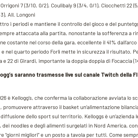
rrigoni 7 (3/10, 0/2), Coulibaly 9 (3/4, 0/1), Ciocchetti 22 (5
a 3), All. Longoni
ttro i periodi e mantiene il controllo del gioco e del puntetg
empre attaccata alla partita, nonostante la sofferenza a ri
 costante nel corso della gara, eccellente il 41% dall’arco a 
 e nel quarto periodo Forlì mette in sicurezza il risultato. P
e 22 di Girardi, importante la doppia doppia di Focaccia (1
ellogg’s saranno trasmesse live sul canale Twitch della F
026 è Kellogg’s, che conferma la collaborazione avviata lo 
le, promuovere attraverso il basket un’alimentazione bilanciat
diffusione dello sport sul territorio. Kelloggs è un’azienda l
, dei noodles e degli alimenti surgelati in Nord America, con
are “giorni migliori” e un posto a tavola per tutti. Come semp