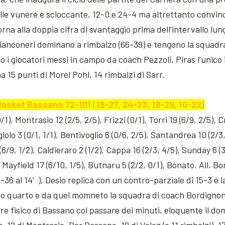
lle vunere è scioccante, 12-0 e 24-4 ma altrettanto convinc
rna alla doppia cifra di svantaggio prima dell’intervallo lun
 bianconeri dominano a rimbalzo (66-39) e tengono la squadr
 i giocatori messi in campo da coach Pezzoli, Piras l’unico in
15 punti di Morel Pohl, 14 rimbalzi di Sarr.
asket Bassano 72-101 (19-27, 24-23, 19-29, 10-22)
0/1), Montrasio 12 (2/5, 2/5), Frizzi (0/1), Torri 19 (6/9, 2/5), 
giolo 3 (0/1, 1/1), Bentivoglio 6 (0/6, 2/5), Santandrea 10 (2/3,
(6/9, 1/2), Caldieraro 2 (1/2), Cappa 16 (2/3, 4/5), Sunday 6 (
, Mayfield 17 (6/10, 1/5), Butnaru 5 (2/2, 0/1), Bonato. All. B
36 al 14′), Desio replica con un contro-parziale di 15-3 e la 
zo quarto e da quel momneto la squadra di coach Bordignon
ere fisico di Bassano col passare dei minuti, eloquente il d