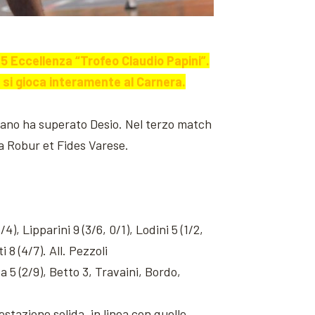
 15 Eccellenza “Trofeo Claudio Papini”.
e si gioca interamente al Carnera.
sano ha superato Desio. Nel terzo match
la Robur et Fides Varese.
4), Lipparini 9 (3/6, 0/1), Lodini 5 (1/2,
i 8 (4/7). All. Pezzoli
da 5 (2/9), Betto 3, Travaini, Bordo,
estazione solida, in linea con quelle