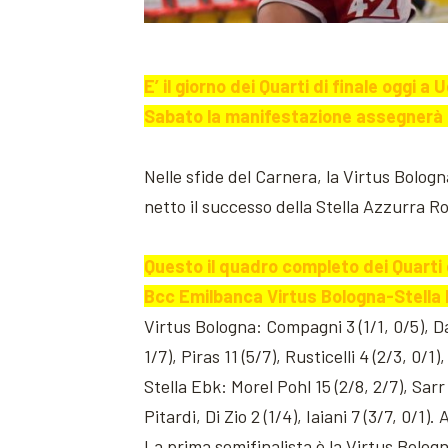
E’ il giorno dei Quarti di finale oggi 
Sabato la manifestazione assegnerà il 
Nelle sfide del Carnera, la Virtus Bol
netto il successo della Stella Azzurra R
Questo il quadro completo dei Quarti d
Bcc Emilbanca Virtus Bologna-Stella 
Virtus Bologna: Compagni 3 (1/1, 0/5), Dami
1/7), Piras 11 (5/7), Rusticelli 4 (2/3, 0/1
Stella Ebk: Morel Pohl 15 (2/8, 2/7), Sarr
Pitardi, Di Zio 2 (1/4), Iaiani 7 (3/7, 0/1). 
La prima semifinalista è la Virtus Bologn