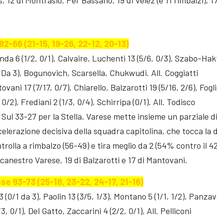
s, 12 di Montrasio. Per Bassano, 19 di Velez (e 11 rimbalzi), 1
2-66 (21-15, 19-26, 22-12, 20-13)
nda 6 (1/2, 0/1), Calvaire, Luchenti 13 (5/6, 0/3), Szabo-Haktl
/1 Da 3), Bogunovich, Scarsella, Chukwudi. All. Coggiatti
ani 17 (7/17, 0/7), Chiarello, Balzarotti 19 (5/16, 2/6), Foglia,
0/2), Frediani 2 (1/3, 0/4), Schirripa (0/1). All. Todisco
 Sul 33-27 per la Stella, Varese mette insieme un parziale di 1
celerazione decisiva della squadra capitolina, che tocca la d
trolla a rimbalzo (56-49) e tira meglio da 2 (54% contro il
lacanestro Varese, 19 di Balzarotti e 17 di Mantovani.
se 93-73 (25-18, 23-22, 24-17, 21-16)
3 (0/1 da 3), Paolin 13 (3/5, 1/3), Montano 5 (1/1, 1/2), Panza
/3, 0/1), Del Gatto, Zaccarini 4 (2/2, 0/1), All. Pelliconi