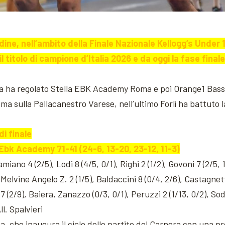
a Udine, nell’ambito della Finale Nazionale Kellogg’s Under
titolo di campione d’Italia 2026 e da oggi la fase final
ogna ha regolato Stella EBK Academy Roma e poi Orange1 Bas
oma sulla Pallacanestro Varese, nell’ultimo Forlì ha battuto 
i finale
Ebk Academy 71-41 (24-6, 13-20, 23-12, 11-3)
ano 4 (2/5), Lodi 8 (4/5, 0/1), Righi 2 (1/2), Govoni 7 (2/5, 1/
), Melvine Angelo Z. 2 (1/5), Baldaccini 8 (0/4, 2/6), Castagnett
 7 (2/9), Baiera, Zanazzo (0/3, 0/1), Peruzzi 2 (1/13, 0/2), So
All. Spalvieri
a, che inaugura il ciclo delle partite del Carnera con una pr