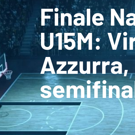
Finale Na
U15M: Vir
Azzurra, 
semifina