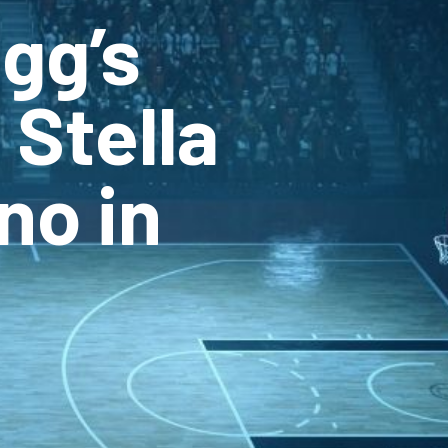
ogg’s
 Stella
no in