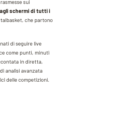
 trasmesse sui
li schermi di tutti i
 Italbasket, che partono
ati di seguire live
rice come punti, minuti
ccontata in diretta,
di analisi avanzata
ici delle competizioni.