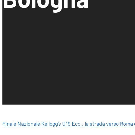
Finale Nazionale Kellogg’s U19 Ecc., la strada verso Roma d