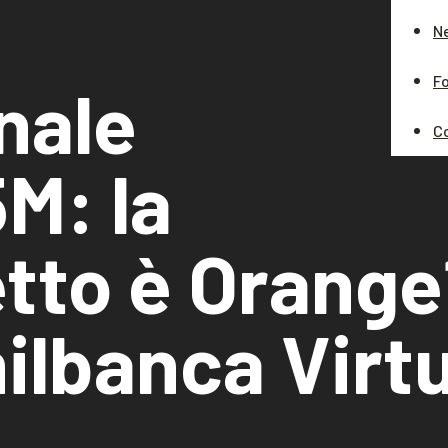
N
Fo
nale
C
5M: la
tto è Orange
lbanca Virt