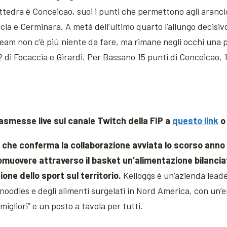
attedra è Conceicao, suoi i punti che permettono agli aranci
ia e Cerminara. A metà dell’ultimo quarto l’allungo decisivo
team non c’è più niente da fare, ma rimane negli occhi una p
12 di Focaccia e Girardi. Per Bassano 15 punti di Conceicao, 1
trasmesse live sul canale Twitch della FIP a
questo link
o
, che conferma la collaborazione avviata lo scorso anno 
romuovere attraverso il basket un’alimentazione bilanciat
ione dello sport sul territorio.
Kelloggs è un’azienda leade
 noodles e degli alimenti surgelati in Nord America, con un’er
 migliori” e un posto a tavola per tutti.