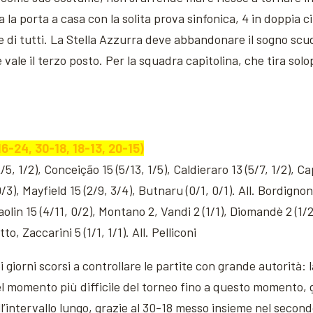
 la porta a casa con la solita prova sinfonica, 4 in doppia c
rte di tutti. La Stella Azzurra deve abbandonare il sogno sc
ale il terzo posto. Per la squadra capitolina, che tira solop
-24, 30-18, 18-13, 20-15)
, 1/2), Conceição 15 (5/13, 1/5), Caldieraro 13 (5/7, 1/2), Ca
/3), Mayfield 15 (2/9, 3/4), Butnaru (0/1, 0/1). All. Bordignon
lin 15 (4/11, 0/2), Montano 2, Vandi 2 (1/1), Diomandè 2 (1/2)
to, Zaccarini 5 (1/1, 1/1). All. Pelliconi
i giorni scorsi a controllare le partite con grande autorità
el momento più difficile del torneo fino a questo momento, 
l’intervallo lungo, grazie al 30-18 messo insieme nel secondo