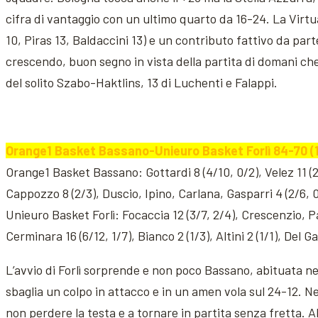
cifra di vantaggio con un ultimo quarto da 16-24. La Virtua
10, Piras 13, Baldaccini 13) e un contributo fattivo da pa
crescendo, buon segno in vista della partita di domani che v
del solito Szabo-Haktlins, 13 di Luchenti e Falappi.
Orange1 Basket Bassano-Unieuro Basket Forlì 84-70 (16
Orange1 Basket Bassano: Gottardi 8 (4/10, 0/2), Velez 11 (2/5
Cappozzo 8 (2/3), Duscio, Ipino, Carlana, Gasparri 4 (2/6, 0
Unieuro Basket Forlì: Focaccia 12 (3/7, 2/4), Crescenzio, Pao
Cerminara 16 (6/12, 1/7), Bianco 2 (1/3), Altini 2 (1/1), Del Gat
L’avvio di Forlì sorprende e non poco Bassano, abituata ne
sbaglia un colpo in attacco e in un amen vola sul 24-12. N
non perdere la testa e a tornare in partita senza fretta. Al