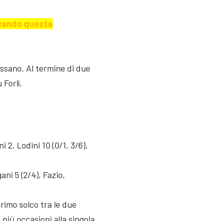
iocando questa
ssano. Al termine di due
Forlì.
 2, Lodini 10 (0/1, 3/6),
ani 5 (2/4), Fazio,
primo solco tra le due
più occasioni alla singola