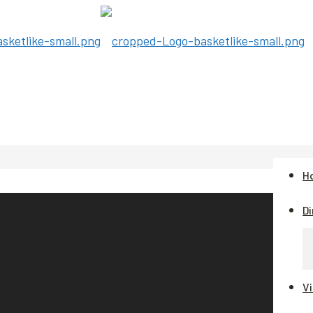
H
Di
V