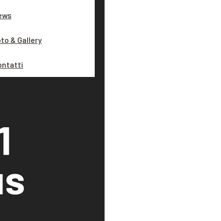
ews
to & Gallery
ontatti
1
us