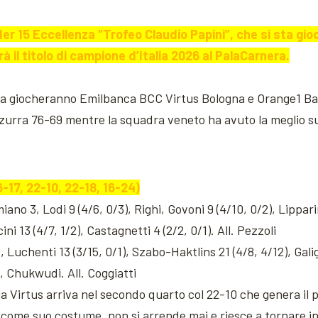
der 15 Eccellenza “Trofeo Claudio Papini”, che si sta g
il titolo di campione d’Italia 2026 al PalaCarnera.
 la giocheranno Emilbanca BCC Virtus Bologna e Orange1 Ba
zzurra 76-69 mentre la squadra veneto ha avuto la meglio su 
-17, 22-10, 22-18, 16-24)
o 3, Lodi 9 (4/6, 0/3), Righi, Govoni 9 (4/10, 0/2), Lipparini
ini 13 (4/7, 1/2), Castagnetti 4 (2/2, 0/1). All. Pezzoli
, Luchenti 13 (3/15, 0/1), Szabo-Haktlins 21 (4/8, 4/12), Galig
), Chukwudi. All. Coggiatti
ella Virtus arriva nel secondo quarto col 22-10 che genera il 
come suo costume, non si arrende mai e riesce a tornare in 