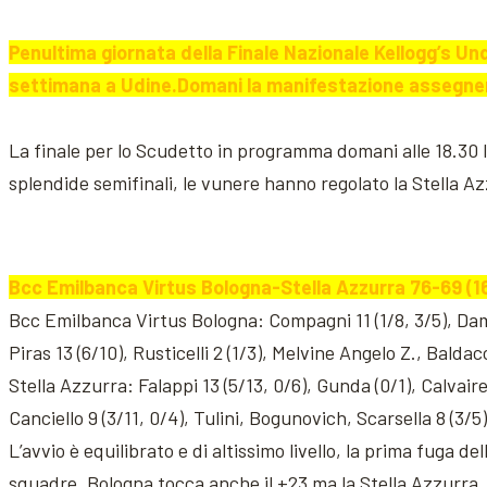
Penultima giornata della Finale Nazionale Kellogg’s Un
settimana a Udine.
Domani la manifestazione assegnerà 
La finale per lo Scudetto in programma domani alle 18.30
splendide semifinali, le vunere hanno regolato la Stella A
Bcc Emilbanca Virtus Bologna-Stella Azzurra 76-69 (16
Bcc Emilbanca Virtus Bologna: Compagni 11 (1/8, 3/5), Damian
Piras 13 (6/10), Rusticelli 2 (1/3), Melvine Angelo Z., Baldacc
Stella Azzurra: Falappi 13 (5/13, 0/6), Gunda (0/1), Calvaire
Canciello 9 (3/11, 0/4), Tulini, Bogunovich, Scarsella 8 (3/5
L’avvio è equilibrato e di altissimo livello, la prima fuga d
squadre. Bologna tocca anche il +23 ma la Stella Azzurra, 