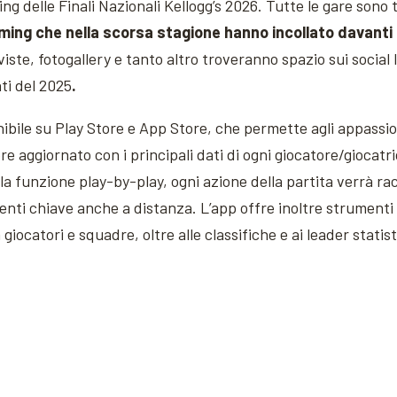
g delle Finali Nazionali Kellogg’s 2026. Tutte le gare sono
ming che nella scorsa stagione hanno incollato davanti ag
viste, fotogallery e tanto altro troveranno spazio sui social
nti del 2025
.
onibile su Play Store e App Store, che permette agli appassion
re aggiornato con i principali dati di ogni giocatore/giocat
e alla funzione play-by-play, ogni azione della partita verrà ra
enti chiave anche a distanza. L’app offre inoltre strumenti 
iocatori e squadre, oltre alle classifiche e ai leader statist