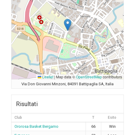
Leaflet
|
Map data ©
OpenStreetMap
contributors
Via Don Giovanni Minzoni, 84091 Battipaglia SA, Italia
Risultati
Club
T
Esito
Ororosa Basket Bergamo
66
Win