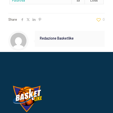
Futurosa
53
Loss
Share
0
Redazione Basketlike