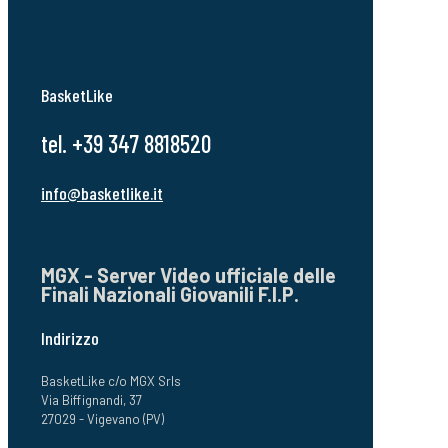
BasketLike
tel. +39 347 8818520
info@basketlike.it
MGX - Server Video ufficiale delle
Finali Nazionali Giovanili F.I.P.
Indirizzo
BasketLike c/o MGX Srls
Via Biffignandi, 37
27029 - Vigevano (PV)