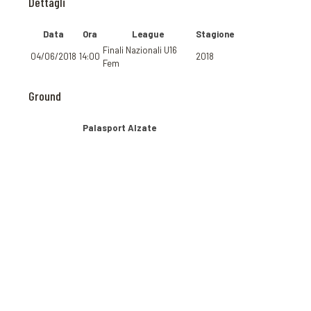
Dettagli
Data
Ora
League
Stagione
Finali Nazionali U16
04/06/2018
14:00
2018
Fem
Ground
Palasport Alzate