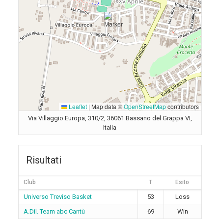
Leaflet
|
Map data ©
OpenStreetMap
contributors
Via Villaggio Europa, 310/2, 36061 Bassano del Grappa VI,
Italia
Risultati
Club
T
Esito
Universo Treviso Basket
53
Loss
A.Dil. Team abc Cantù
69
Win