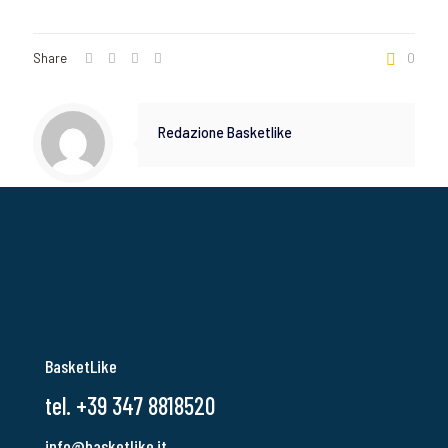
Share
0
Redazione Basketlike
BasketLike
tel. +39 347 8818520
info@basketlike.it