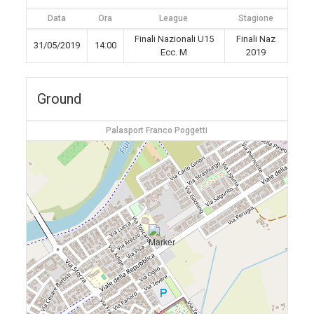
Data
Ora
League
Stagione
Finali Nazionali U15
Finali Naz
31/05/2019
14:00
Ecc. M
2019
Ground
Palasport Franco Poggetti