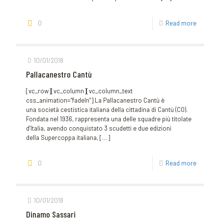
0
Read more
10/01/2018
Pallacanestro Cantù
[vc_row][vc_column][vc_column_text
css_animation=”fadeIn”] La Pallacanestro Cantù è
una società cestistica italiana della cittadina di Cantù (CO).
Fondata nel 1936, rappresenta una delle squadre più titolate
d’Italia, avendo conquistato 3 scudetti e due edizioni
della Supercoppa italiana,
[…]
0
Read more
10/01/2018
Dinamo Sassari