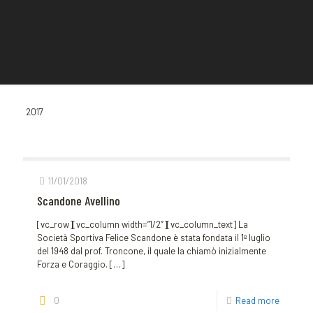
2017
11/01/2018
Scandone Avellino
[vc_row][vc_column width=”1/2″][vc_column_text] La
Società Sportiva Felice Scandone è stata fondata il 1º luglio
del 1948 dal prof. Troncone, il quale la chiamò inizialmente
Forza e Coraggio.
[…]
0
Read more