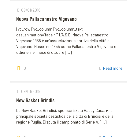
09/01/2018
Nuova Pallacanestro Vigevano
[vc_row][vc_column][vc_column_text
css_animation=”fadeIn”] L’A.S.D. Nuova Pallacanestro
Vigevano 1955 è un’associazione sportiva della città di
Vigevano. Nasce nel 1955 come Pallacanestro Vigevano e
ottiene, nel mese di ottobre
[…]
0
Read more
09/01/2018
New Basket Brindisi
La New Basket Brindisi, sponsorizzata Happy Casa, и la
principale società cestistica della città di Brindisi e della
regione Puglia. Disputa il campionato di Serie A.
[…]