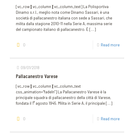
[vc_row][vc_column][vc_column_text] La Polisportiva
Dinamo s.r.l., meglio nota come Dinamo Sassari, è una
società di pallacanestro italiana con sede a Sassari, che
milita dalla stagione 2010-11 nella Serie A, massima serie
del campionato italiano di pallacanestro. È
[…]
0
Read more
09/01/2018
Pallacanestro Varese
[vc_row][vc_column][vc_column_text
css_animation=”fadeIn”] La Pallacanestro Varese è la
principale squadra di pallacanestro della città di Varese,
fondata il 1° agosto 1945. Milita in Serie A, il principale
[…]
0
Read more