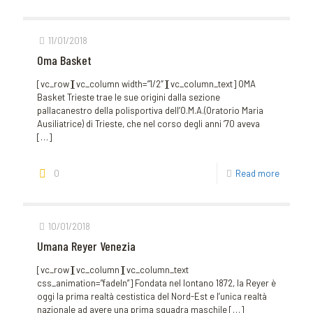
11/01/2018
Oma Basket
[vc_row][vc_column width=”1/2″][vc_column_text] OMA
Basket Trieste trae le sue origini dalla sezione
pallacanestro della polisportiva dell’O.M.A.(Oratorio Maria
Ausiliatrice) di Trieste, che nel corso degli anni ’70 aveva
[…]
0
Read more
10/01/2018
Umana Reyer Venezia
[vc_row][vc_column][vc_column_text
css_animation=”fadeIn”] Fondata nel lontano 1872, la Reyer è
oggi la prima realtà cestistica del Nord-Est e l’unica realtà
nazionale ad avere una prima squadra maschile
[…]