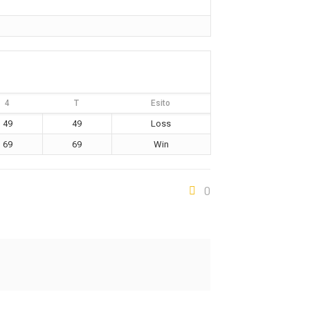
4
T
Esito
49
49
Loss
69
69
Win
0