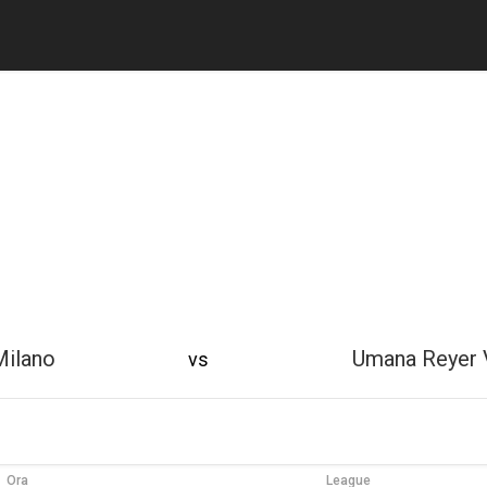
Milano
Umana Reyer 
vs
Ora
League