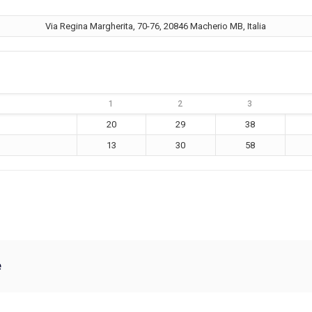
Via Regina Margherita, 70-76, 20846 Macherio MB, Italia
1
2
3
20
29
38
13
30
58
e