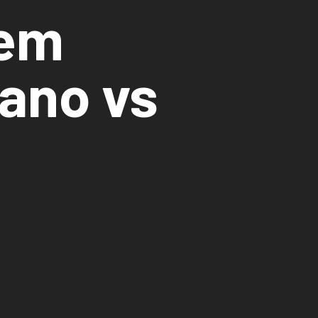
Fem
lano vs