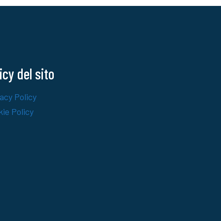
icy del sito
acy Policy
ie Policy