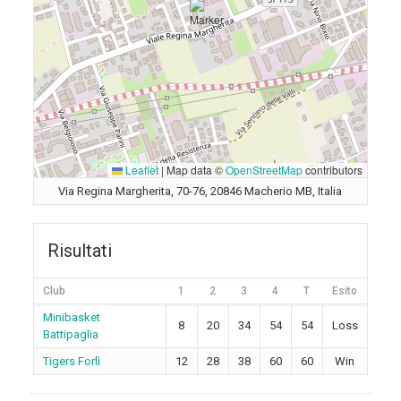
Leaflet
|
Map data ©
OpenStreetMap
contributors
Via Regina Margherita, 70-76, 20846 Macherio MB, Italia
Risultati
Club
1
2
3
4
T
Esito
Minibasket
8
20
34
54
54
Loss
Battipaglia
Tigers Forlì
12
28
38
60
60
Win