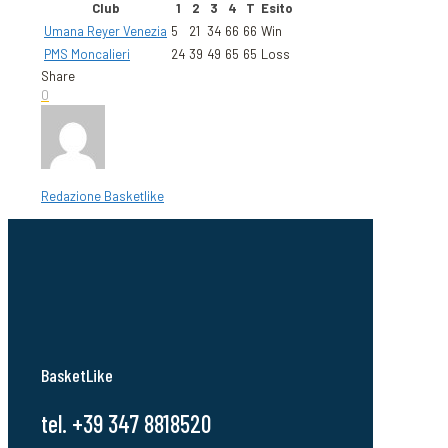
Club
1
2
3
4
T
Esito
Umana Reyer Venezia
5
21
34
66
66
Win
PMS Moncalieri
24
39
49
65
65
Loss
Share
0
Redazione Basketlike
BasketLike
tel. +39 347 8818520