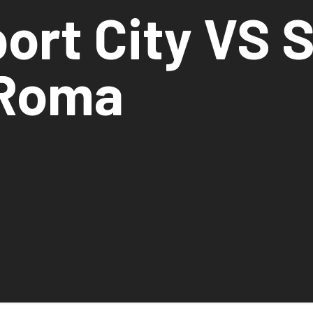
ort City VS S
 Roma