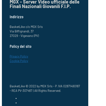
MGX - Server Video ufficiale delle
Finali Nazionali Giovanili F.I.P.
Indirizzo
BasketLike c/o MGX Srls
Via Biffignandi, 37
27029 - Vigevano (PV)
Policy del sito
Privacy Policy
Cookie Policy
BasketLike © 2022 by MGX Srls - P. IVA 02871490187
- REA PV-307487 | All Rights Reserved.